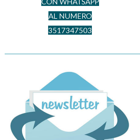
CON WHATSAPP
AL NUME​RO
3517347503
_____________________________________________________________