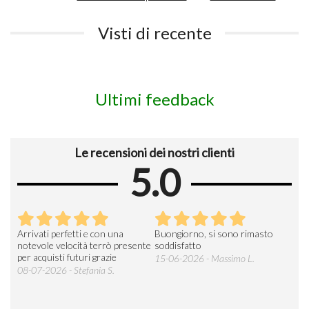
Visti di recente
Ultimi feedback
Le recensioni dei nostri clienti
5.0
Arrivati perfetti e con una
Buongiorno, si sono rimasto
Espe
 an
notevole velocità terrò presente
soddisfatto
sod
per acquisti futuri grazie
15-06-2026 - Massimo L.
03-
 was
08-07-2026 - Stefania S.
M.