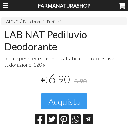
FARMANATURASHOP
IGIENE
Deodoranti - Profumi
LAB NAT Pediluvio
Deodorante
Ideale per piedi stanchi ed affaticati con eccessiva
sudorazione. 120 g
6
,90
€
8,90
Acquista