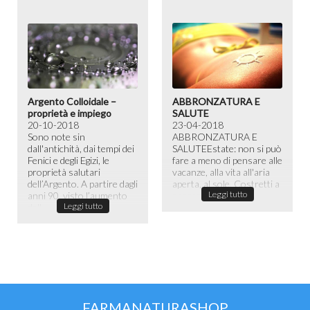
Argento Colloidale –
ABBRONZATURA E
proprietà e impiego
SALUTE
20-10-2018
23-04-2018
Sono note sin
ABBRONZATURA E
dall'antichità, dai tempi dei
SALUTE​ Estate: non si può
Fenici e degli Egizi, le
fare a meno di pensare alle
proprietà salutari
vacanze, alla vita all'aria
dell’Argento. A partire dagli
aperta, al sole. Costretti a
Leggi tutto
anni 90, visto l’aumento
passare la maggior ...
Leggi tutto
dell...
FARMANATURASHOP