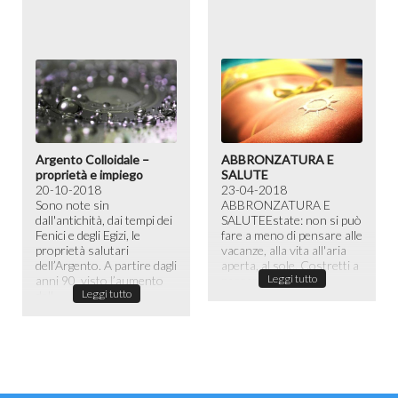
Argento Colloidale –
ABBRONZATURA E
proprietà e impiego
SALUTE
20-10-2018
23-04-2018
Sono note sin
ABBRONZATURA E
dall'antichità, dai tempi dei
SALUTE​ Estate: non si può
Fenici e degli Egizi, le
fare a meno di pensare alle
proprietà salutari
vacanze, alla vita all'aria
dell’Argento. A partire dagli
aperta, al sole. Costretti a
Leggi tutto
anni 90, visto l’aumento
passare la maggior ...
Leggi tutto
dell...