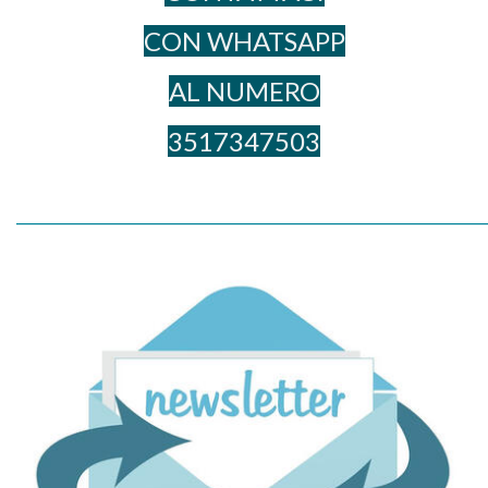
CON WHATSAPP
AL NUME​RO
3517347503
_____________________________________________________________