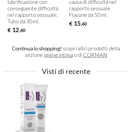
lubrificazione con
causa di difficoltà nel
conseguente difficoltà
rapporto sessuale.
nel rapporto sessuale.
Flacone da 50 ml.
Tubo da 30 ml.
15
€
,40
12
€
,40
Continua lo shopping!
scopri altri prodotti della
sezione
igiene intima
o di
CORMAN
Visti di recente