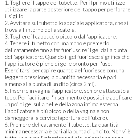
1. Togliere il tappo del tubetto. Per il primo utilizzo,
utilizzare la parte posteriore del tappo per perforare
il sigillo.
2. Avvitare sul tubetto lo speciale applicatore, che si
trova all'interno della scatola.
3. Togliere il cappuccio piccolo dall'applicatore.
4. Tenere il tubetto con una mano e premerlo
delicatamente fino a far fuoriuscire il gel dalla punta
dell'applicatore. Quando il gel fuoriesce significa che
l'applicatore è pieno di gel e pronto per l'uso.
Esercitarsi per capire quanto gel fuoriesce con una
leggera pressione; la quantità necessaria è pari
almeno alla punta di un dito (circa 2 ml).
5. Inserire in vagina l'applicatore, sempre attaccato al
tubo. Per facilitare l'inserimento è possibile applicare
un po' di gel sulla pelle della zona intima esterna.
L'applicatore è più piccolo della vagina e non
danneggerà la cervice (apertura dell'utero).
6. Premere delicatamente il tubetto. La quantità
minima necessaria è pari alla punta di un dito. Non vi è
tuttavia alcuna limitazione né alcun rischio se se ne