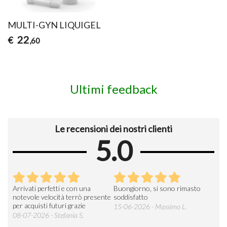
MULTI-GYN LIQUIGEL
22
€
,60
Ultimi feedback
Le recensioni dei nostri clienti
5.0
Arrivati perfetti e con una
Buongiorno, si sono rimasto
Espe
 an
notevole velocità terrò presente
soddisfatto
sod
per acquisti futuri grazie
15-06-2026 - Massimo L.
03-
 was
08-07-2026 - Stefania S.
M.