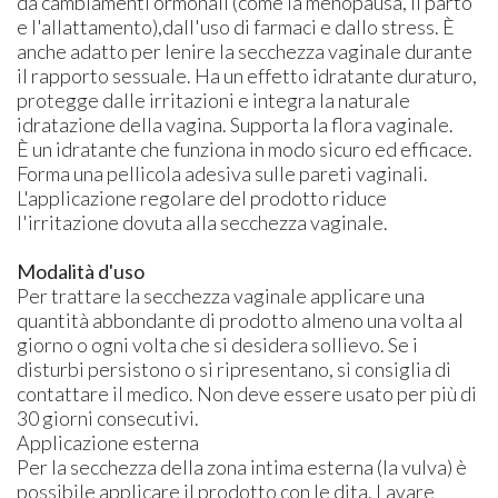
da cambiamenti ormonali (come la menopausa, il parto
e l'allattamento),dall'uso di farmaci e dallo stress. È
anche adatto per lenire la secchezza vaginale durante
il rapporto sessuale. Ha un effetto idratante duraturo,
protegge dalle irritazioni e integra la naturale
idratazione della vagina. Supporta la flora vaginale.
È un idratante che funziona in modo sicuro ed efficace.
Forma una pellicola adesiva sulle pareti vaginali.
L'applicazione regolare del prodotto riduce
l'irritazione dovuta alla secchezza vaginale.
Modalità d'uso
Per trattare la secchezza vaginale applicare una
quantità abbondante di prodotto almeno una volta al
giorno o ogni volta che si desidera sollievo. Se i
disturbi persistono o si ripresentano, si consiglia di
contattare il medico. Non deve essere usato per più di
30 giorni consecutivi.
Applicazione esterna
Per la secchezza della zona intima esterna (la vulva) è
possibile applicare il prodotto con le dita. Lavare