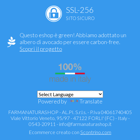
SSL-256
SITO SICURO
Questo eshop è green! Abbiamo adottato un
albero di avocado per essere carbon-free.
Scopri il progetto
Powered by
Translate
FARMANATURASHOP - AL.PI. S.r.l.s. - P.Iva 04061740405
Viale Vittorio Veneto, 95/97 - 47122 FORLI' (FC) - Italy -
0543-20911 -
info@farmanaturashop.it
Ecommerce creato con
Scontrino.com