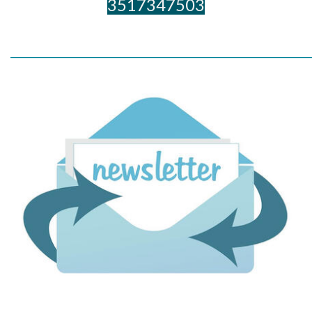
3517347503
_____________________________________________________________