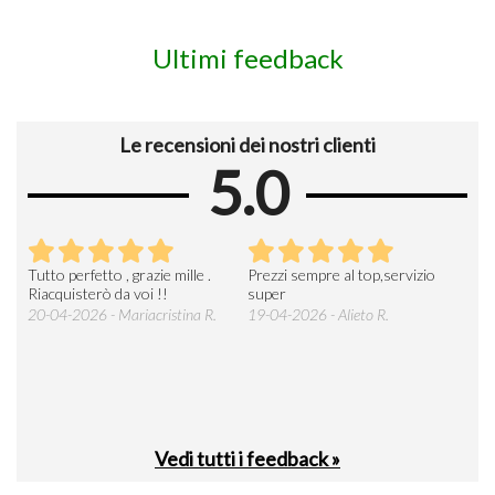
Ultimi feedback
Le recensioni dei nostri clienti
5.0
x
Tutto perfetto , grazie mille .
Prezzi sempre al top,servizio
Riacquisterò da voi !!
super
20-04-2026 - Mariacristina R.
19-04-2026 - Alieto R.
Vedi tutti i feedback »