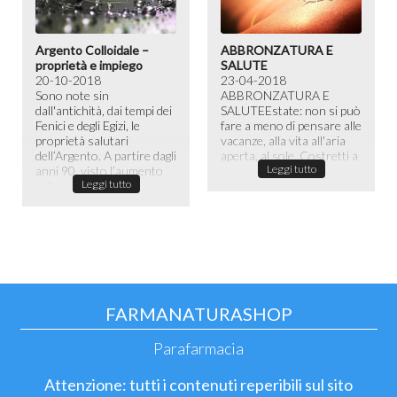
Argento Colloidale –
ABBRONZATURA E
proprietà e impiego
SALUTE
20-10-2018
23-04-2018
Sono note sin
ABBRONZATURA E
dall'antichità, dai tempi dei
SALUTE​ Estate: non si può
Fenici e degli Egizi, le
fare a meno di pensare alle
proprietà salutari
vacanze, alla vita all'aria
dell’Argento. A partire dagli
aperta, al sole. Costretti a
Leggi tutto
anni 90, visto l’aumento
passare la maggior ...
Leggi tutto
dell...
FARMANATURASHOP
Parafarmacia
Attenzione: tutti i contenuti reperibili sul sito