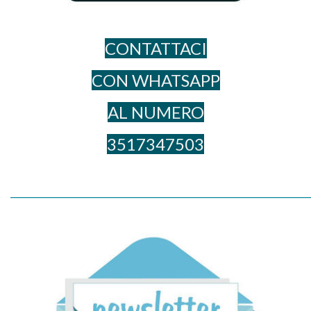
CONTATTACI
CON WHATSAPP
AL NUME​RO
3517347503
_____________________________________________________________