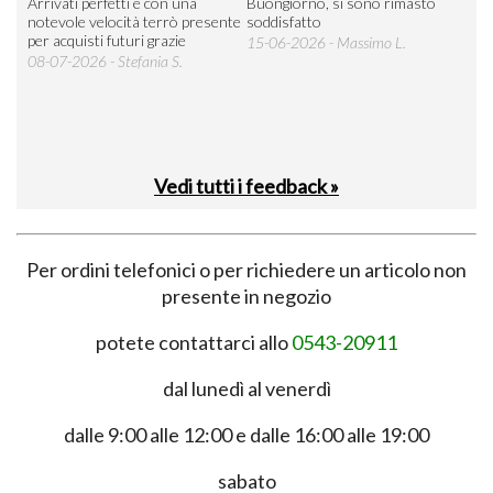
Arrivati perfetti e con una
Buongiorno, si sono rimasto
Espe
 an
notevole velocità terrò presente
soddisfatto
sod
per acquisti futuri grazie
15-06-2026 - Massimo L.
03-
 was
08-07-2026 - Stefania S.
M.
Vedi tutti i feedback »
Per ordini telefonici o per richiedere un articolo non
presente in negozio
potete contattarci allo
0543-20911
dal lunedì al venerdì
dalle 9:00 alle 12:00 e dalle 16:00 alle 19:00
sabato