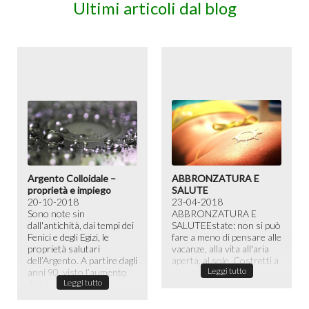
Ultimi articoli dal blog
Argento Colloidale –
ABBRONZATURA E
proprietà e impiego
SALUTE
20-10-2018
23-04-2018
Sono note sin
ABBRONZATURA E
dall'antichità, dai tempi dei
SALUTE​ Estate: non si può
Fenici e degli Egizi, le
fare a meno di pensare alle
proprietà salutari
vacanze, alla vita all'aria
dell’Argento. A partire dagli
aperta, al sole. Costretti a
Leggi tutto
anni 90, visto l’aumento
passare la maggior ...
Leggi tutto
dell...