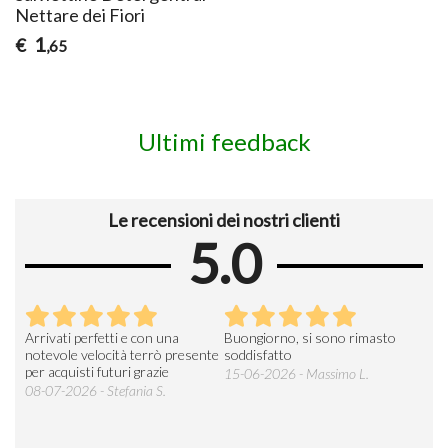
Nettare dei Fiori
1
€
,65
Ultimi feedback
Le recensioni dei nostri clienti
5.0
Arrivati perfetti e con una
Buongiorno, si sono rimasto
Espe
 an
notevole velocità terrò presente
soddisfatto
sod
per acquisti futuri grazie
15-06-2026 - Massimo L.
03-
 was
08-07-2026 - Stefania S.
M.