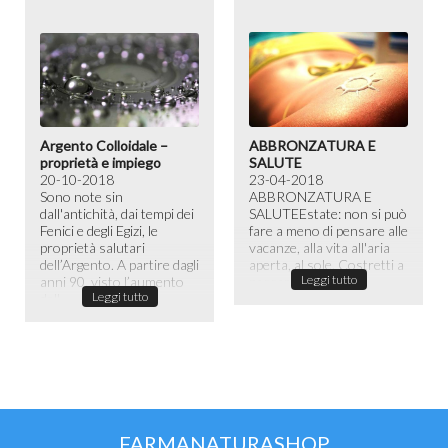
Argento Colloidale –
ABBRONZATURA E
proprietà e impiego
SALUTE
20-10-2018
23-04-2018
Sono note sin
ABBRONZATURA E
dall'antichità, dai tempi dei
SALUTE​ Estate: non si può
Fenici e degli Egizi, le
fare a meno di pensare alle
proprietà salutari
vacanze, alla vita all'aria
dell’Argento. A partire dagli
aperta, al sole. Costretti a
Leggi tutto
anni 90, visto l’aumento
passare la maggior ...
Leggi tutto
dell...
FARMANATURASHOP