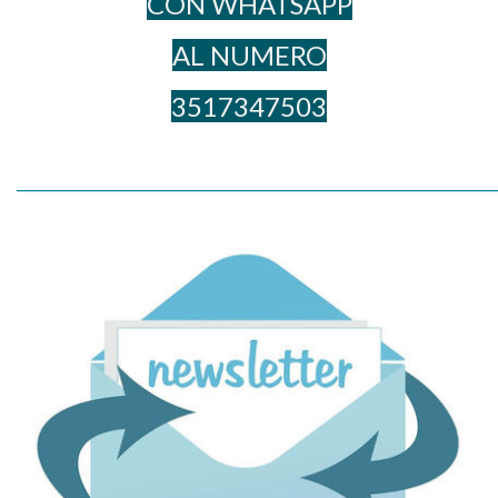
CON WHATSAPP
AL NUME​RO
3517347503
_____________________________________________________________