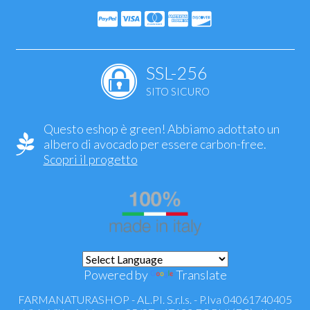
SSL-256
SITO SICURO
Questo eshop è green! Abbiamo adottato un
albero di avocado per essere carbon-free.
Scopri il progetto
Powered by
Translate
FARMANATURASHOP - AL.PI. S.r.l.s. - P.Iva 04061740405