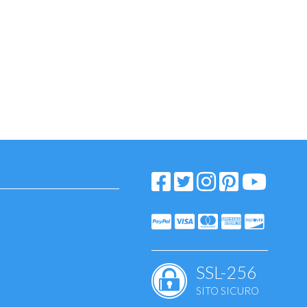
uenza
SSL-256
SITO SICURO