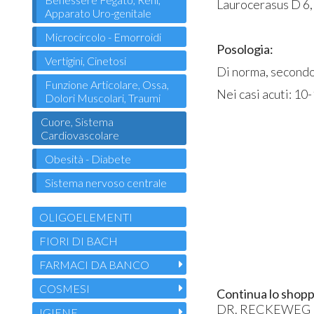
Laurocerasus D 6, 
Apparato Uro-genitale
Microcircolo - Emorroidi
Posologia:
Vertigini, Cinetosi
Di norma, secondo 
Funzione Articolare, Ossa,
Nei casi acuti: 10
Dolori Muscolari, Traumi
Cuore, Sistema
Cardiovascolare
Obesità - Diabete
Sistema nervoso centrale
OLIGOELEMENTI
FIORI DI BACH
FARMACI DA BANCO
COSMESI
Continua lo shopp
DR. RECKEWEG
IGIENE