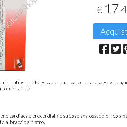
17
,
€
T
2
Acquis
ico utile insufficienza coronarica, coronarosclerosi, angi
farto miocardico.
one cardiaca e precordialgie su base ansiosa, dolori da ang
e al braccio sinistro.