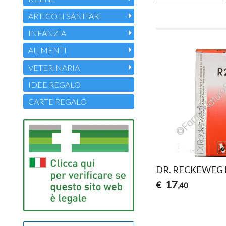
ARTICOLI SANITARI
INFANZIA
ALIMENTI
VETERINARIA
IDEE REGALO
CARTE REGALO
DR. RECKEWEG 
17
€
,40