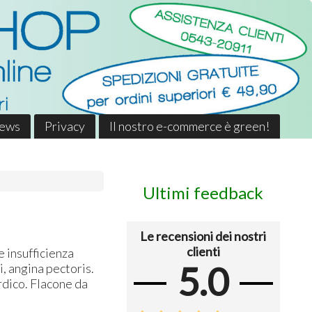
News
Privacy
Il nostro e-commerce è green!
Ultimi feedback
Le recensioni dei nostri
clienti
 insufficienza
5.0
, angina pectoris.
ardico. Flacone da