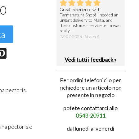
40
utto perfetto
Great experience with
Arrivati 
Farmanatura Shop! I needed an
notevole 
7-07-2026 - Ruggero V.
urgent delivery to Malta, and
per acquis
their customer service team was
08-07-202
really ...
ta
13-07-2026 - Shaun A.
Vedi tutti i feedback »
Per ordini telefonici o per
richiedere un articolo non
na pectoris.
presente in negozio
potete contattarci allo
0543-20911
ina pectoris e
dal lunedì al venerdì