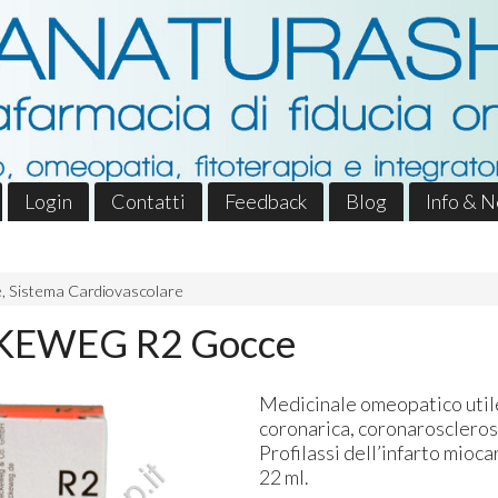
Login
Contatti
Feedback
Blog
Info & 
, Sistema Cardiovascolare
KEWEG R2 Gocce
Medicinale omeopatico utile
coronarica, coronarosclerosi
Profilassi dell’infarto mioc
22 ml.