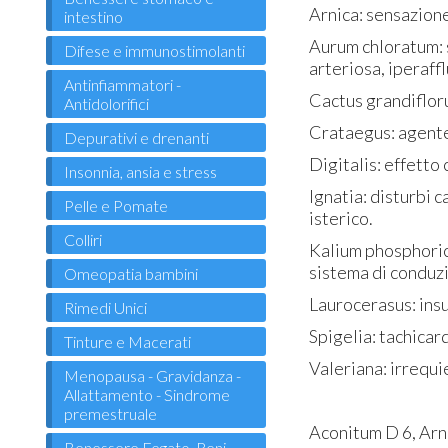
Arnica: sensazione
intestino
Aurum chloratum: 
Difese e immunostimolanti
arteriosa, iperaffl
Antinfiammatori -
Cactus grandifloru
Antidolorifici
Crataegus: agente 
Depurativi e drenanti
Digitalis: effetto 
Insonnia, ansia e stress
Ignatia: disturbi 
Pelle e Pomate
isterico.
Colliri
Kalium phosphoricu
sistema di conduz
Omeopatia bambini
Laurocerasus: insu
Rimedi Unici
Spigelia: tachicard
Tinture e Macerati
Valeriana: irrequi
Menopausa - Gravidanza -
Allattamento - Sindrome
premestruale
Aconitum D 6, Arni
Benessere Fegato, Reni,