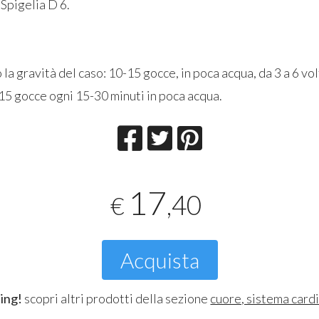
Spigelia D 6.
la gravità del caso: 10-15 gocce, in poca acqua, da 3 a 6 vol
-15 gocce ogni 15-30 minuti in poca acqua.
17
,40
€
Acquista
ing!
scopri altri prodotti della sezione
cuore, sistema card