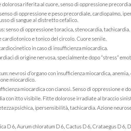
 dolorosa riferita al cuore, senso di oppressione precordia
senso di oppressione e peso precordiale, cardiopalmo, ip
usso di sangue al distretto cefalico.
s: senso di oppressione toracica, stenocardia, tachicardia.
cardiotonico e tonico del circolo. Cuore senile.
cardiocinetico in caso di insufficienza miocardica.
cardiaci di origine nervosa, specialmente dopo “stress” emo
m: nevrosi d’organo con insufficienza miocardica, anemia, 
ione miocardico.
fficienza miocardica con cianosi. Senso di oppressione e dol
ia con itto visibile. Fitte dolorose irradiate al braccio sinis
etezza psichica, ipersensibilità, tachicardia. Azione neuros
ca D 6, Aurum chloratum D 6, Cactus D 6, Crataegus D 6, Di