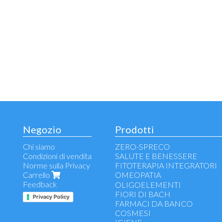
Negozio
Prodotti
Chi siamo
ZERO-SPRECO
Condizioni di vendita
SALUTE E BENESSERE
Norme sulla Privacy
FITOTERAPIA INTEGRATORI
Carrello
OMEOPATIA
Feedback
Voce, gola, vie respiratorie, infl
OLIGOELEMENTI
Allergie
FIORI DI BACH
Privacy Policy
Benessere stomaco e intestino
FARMACI DA BANCO
Difese e immunostimolanti
COSMESI
Antinfiammatori - Antidolorifici