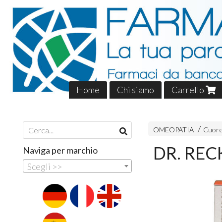
Home
Chi siamo
Carrello
OMEOPATIA
Cuore
DR. REC
Naviga per marchio
Scegli >>