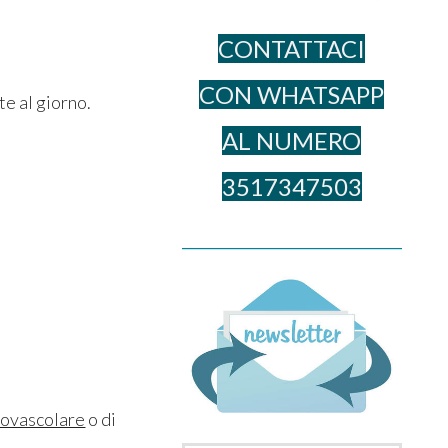
CONTATTACI
CON WHATSAPP
te al giorno.
AL NUME​RO
3517347503
______________________________________
iovascolare
o di