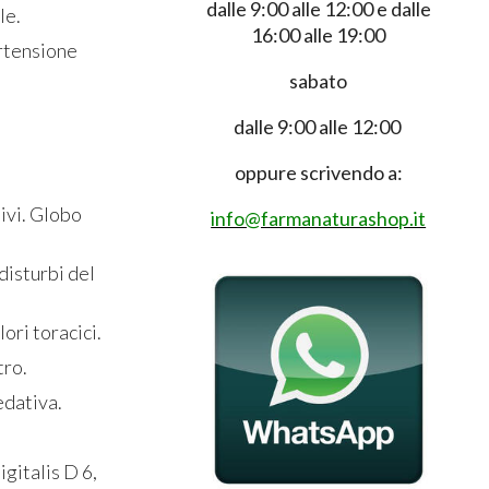
dalle 9:00 alle 12:00 e dalle
le.
16:00 alle 19:00
ertensione
sabato
dalle 9:00 alle 12:00
oppure scrivendo a:
tivi. Globo
info@farmanaturashop.it
disturbi del
ori toracici.
tro.
edativa.
gitalis D 6,