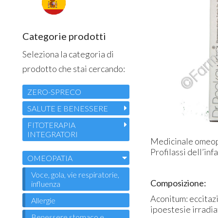
Categorie prodotti
Seleziona la categoria di
prodotto che stai cercando:
ZERO-SPRECO
SALUTE E BENESSERE
FITOTERAPIA
INTEGRATORI
Medicinale omeopat
Profilassi dell’in
OMEOPATIA
Voce, gola, vie respiratorie,
Composizione:
influenza
Aconitum: eccitazi
Allergie
ipoestesie irradiat
Benessere stomaco e