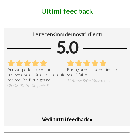
Ultimi feedback
Le recensioni dei nostri clienti
5.0
Arrivati perfetti e con una
Buongiorno, si sono rimasto
Espe
 an
notevole velocità terrò presente
soddisfatto
sod
per acquisti futuri grazie
15-06-2026 - Massimo L.
03-
 was
08-07-2026 - Stefania S.
M.
Vedi tutti i feedback »