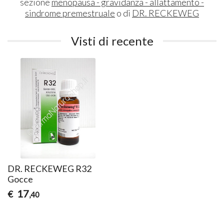
sezione
menopausa - gravidanza - allattamento -
sindrome premestruale
o di
DR. RECKEWEG
Visti di recente
DR. RECKEWEG R32
Gocce
17
€
,40