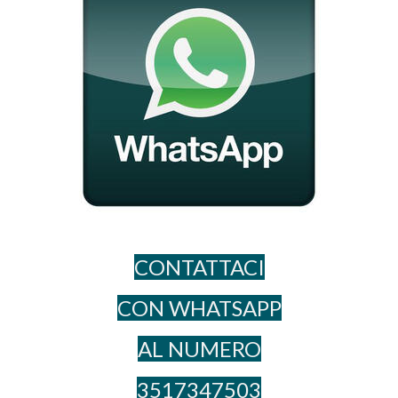
CONTATTACI
CON WHATSAPP
AL NUME​RO
3517347503