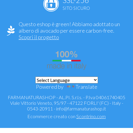
SITO SICURO
Questo eshop è green! Abbiamo adottato un
albero di avocado per essere carbon-free.
Scopri il progetto
Powered by
Translate
FARMANATURASHOP - AL.PI. S.r.l.s. - P.Iva 04061740405
Viale Vittorio Veneto, 95/97 - 47122 FORLI' (FC) - Italy -
0543-20911 -
info@farmanaturashop.it
Ecommerce creato con
Scontrino.com