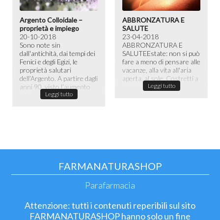
Argento Colloidale –
ABBRONZATURA E
proprietà e impiego
SALUTE
20-10-2018
23-04-2018
Sono note sin
ABBRONZATURA E
dall'antichità, dai tempi dei
SALUTE​ Estate: non si può
Fenici e degli Egizi, le
fare a meno di pensare alle
proprietà salutari
vacanze, alla vita all'aria
dell’Argento. A partire dagli
aperta, al sole. Costretti a
Leggi tutto
anni 90, visto l’aumento
passare la maggior ...
Leggi tutto
dell...
FARMANATURASHOP
Parafarmacia
Attenzione: tutti i contenuti reperibili sul sito
FARMANATURASHOP hanno solo un fine