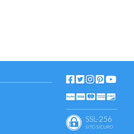
uenza
SSL-256
SITO SICURO