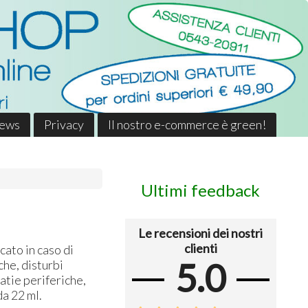
News
Privacy
Il nostro e-commerce è green!
Ultimi feedback
Le recensioni dei nostri
clienti
ato in caso di
5.0
che, disturbi
patie periferiche,
a 22 ml.