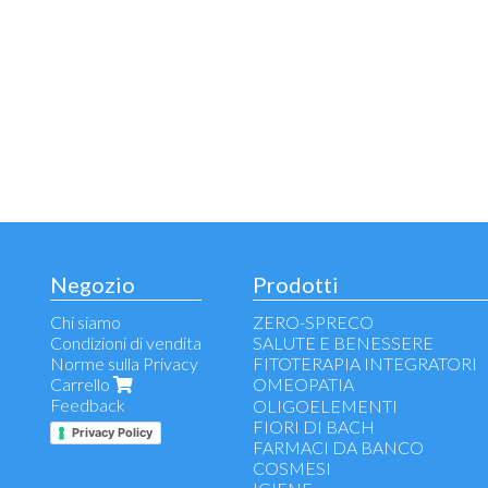
Negozio
Prodotti
Chi siamo
ZERO-SPRECO
Condizioni di vendita
SALUTE E BENESSERE
Norme sulla Privacy
FITOTERAPIA INTEGRATORI
Carrello
OMEOPATIA
Feedback
Voce, gola, vie respiratorie, infl
OLIGOELEMENTI
Allergie
FIORI DI BACH
Privacy Policy
Benessere stomaco e intestino
FARMACI DA BANCO
Difese e immunostimolanti
COSMESI
Antinfiammatori - Antidolorifici