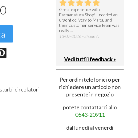
40
utto perfetto
Great experience with
Arrivati 
Farmanatura Shop! I needed an
notevole 
7-07-2026 - Ruggero V.
urgent delivery to Malta, and
per acquis
their customer service team was
08-07-202
really ...
ta
13-07-2026 - Shaun A.
Vedi tutti i feedback »
Per ordini telefonici o per
richiedere un articolo non
sturbi circolatori
presente in negozio
potete contattarci allo
0543-20911
dal lunedì al venerdì