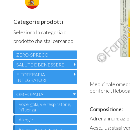
Categorie prodotti
Seleziona la categoria di
prodotto che stai cercando:
ZERO-SPRECO
SALUTE E BENESSERE
FITOTERAPIA
INTEGRATORI
Medicinale omeopat
periferici, flebop
OMEOPATIA
Voce, gola, vie respiratorie,
Composizione:
influenza
Adrenalinum: azio
Allergie
Aesculus: stasi ve
Benessere stomaco e