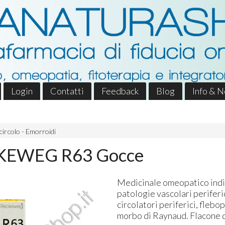
Login
Contatti
Feedback
Blog
Info & 
ircolo - Emorroidi
KEWEG R63 Gocce
Medicinale omeopatico indic
patologie vascolari periferi
circolatori periferici, flebo
morbo di Raynaud. Flacone d