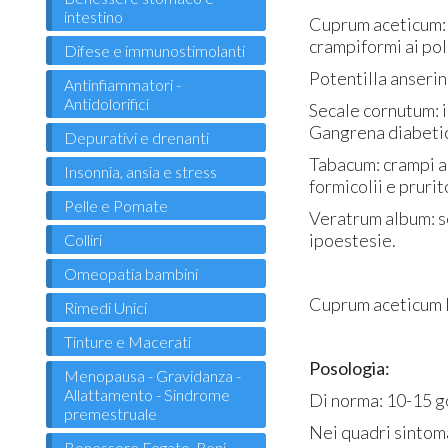
intestino
Cuprum aceticum: s
crampiformi ai pol
Difese e immunostimolanti
Potentilla anserina
Antinfiammatori -
Antidolorifici
Secale cornutum: i
Gangrena diabeti
Depurativi e drenanti
Tabacum: crampi a 
Insonnia, ansia e stress
formicolii e prurito
Pelle e Pomate
Veratrum album: se
ipoestesie.
Colliri
Omeopatia bambini
Cuprum aceticum D
Rimedi Unici
Tinture e Macerati
Posologia:
Menopausa - Gravidanza -
Allattamento - Sindrome
Di norma: 10-15 go
premestruale
Nei quadri sintom
Benessere Fegato, Reni,