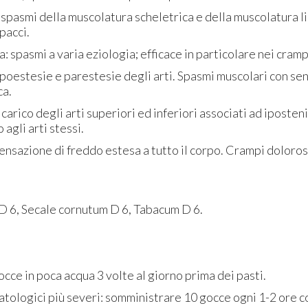
pasmi della muscolatura scheletrica e della muscolatura li
pacci.
: spasmi a varia eziologia; efficace in particolare nei cramp
poestesie e parestesie degli arti. Spasmi muscolari con se
ca.
carico degli arti superiori ed inferiori associati ad iposten
 agli arti stessi.
nsazione di freddo estesa a tutto il corpo. Crampi dolorosi
 6, Secale cornutum D 6, Tabacum D 6.
cce in poca acqua 3 volte al giorno prima dei pasti.
atologici più severi: somministrare 10 gocce ogni 1-2 ore 