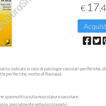
17
,
€
T
2
Acquis
ico indicato in caso di patologie vascolari periferiche, di
atie periferiche, morbo di Raynaud.
ne spasmolitica sulla muscolatura vascolare.
nosa, specialmente nella piccola pelvi.