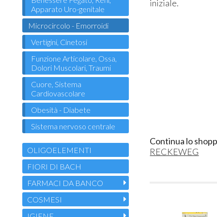
iniziale.
Apparato Uro-genitale
Microcircolo - Emorroidi
Vertigini, Cinetosi
Funzione Articolare, Ossa,
Dolori Muscolari, Traumi
Cuore, Sistema
Cardiovascolare
Obesità - Diabete
Sistema nervoso centrale
Continua lo shopp
OLIGOELEMENTI
RECKEWEG
FIORI DI BACH
FARMACI DA BANCO
COSMESI
IGIENE