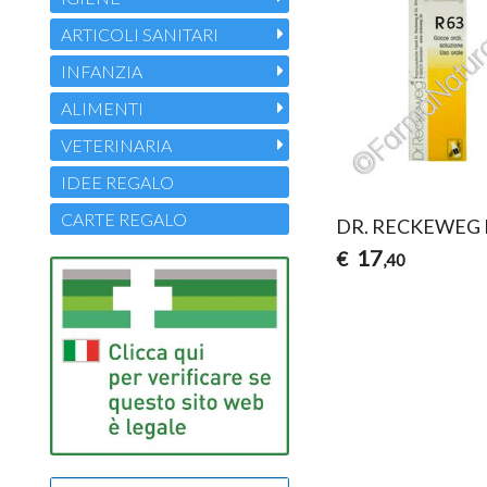
ARTICOLI SANITARI
INFANZIA
ALIMENTI
VETERINARIA
IDEE REGALO
CARTE REGALO
DR. RECKEWEG 
17
€
,40