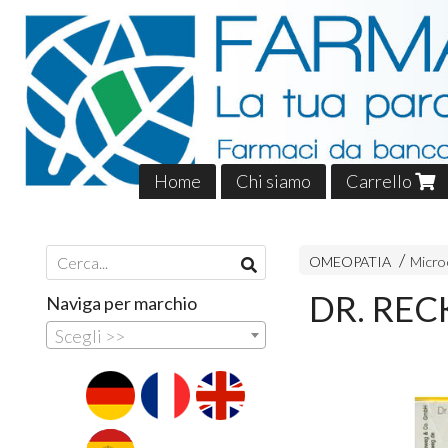
Home
Chi siamo
Carrello
OMEOPATIA
Microc
DR. REC
Naviga per marchio
Scegli >>