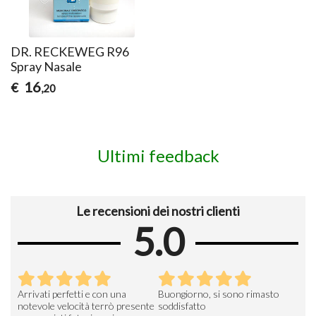
DR. RECKEWEG R96
Spray Nasale
16
€
,20
Ultimi feedback
Le recensioni dei nostri clienti
5.0
Arrivati perfetti e con una
Buongiorno, si sono rimasto
Espe
 an
notevole velocità terrò presente
soddisfatto
sod