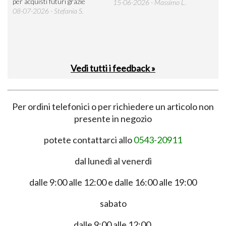
per acquisti futuri grazie
15-06-2026 - Massimo L.
03-
 was
08-07-2026 - Stefania S.
M.
Vedi tutti i feedback »
Per ordini telefonici o per richiedere un articolo non
presente in negozio
potete contattarci allo
0543-20911
dal lunedì al venerdì
dalle 9:00 alle 12:00 e dalle 16:00 alle 19:00
sabato
dalle 9:00 alle 12:00