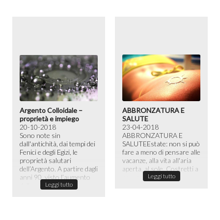
Argento Colloidale –
ABBRONZATURA E
proprietà e impiego
SALUTE
20-10-2018
23-04-2018
Sono note sin
ABBRONZATURA E
dall'antichità, dai tempi dei
SALUTE​ Estate: non si può
Fenici e degli Egizi, le
fare a meno di pensare alle
proprietà salutari
vacanze, alla vita all'aria
dell’Argento. A partire dagli
aperta, al sole. Costretti a
Leggi tutto
anni 90, visto l’aumento
passare la maggior ...
Leggi tutto
dell...