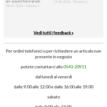
per acquisti futuri grazie
15-06-2026 - Massimo L.
03-
 was
08-07-2026 - Stefania S.
M.
Vedi tutti i feedback »
Per ordini telefonici o per richiedere un articolo non
presente in negozio
potete contattarci allo
0543-20911
dal lunedì al venerdì
dalle 9:00 alle 12:00 e dalle 16:00 alle 19:00
sabato
dalle 9:00 alle 12:00