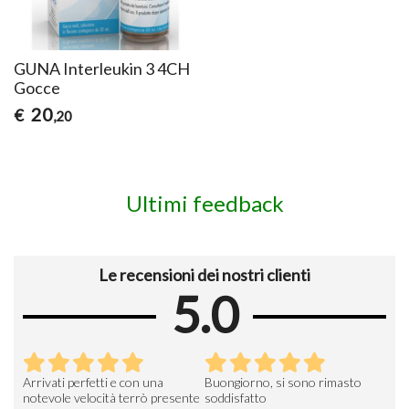
GUNA Interleukin 3 4CH
Gocce
20
€
,20
Ultimi feedback
Le recensioni dei nostri clienti
5.0
Arrivati perfetti e con una
Buongiorno, si sono rimasto
Espe
 an
notevole velocità terrò presente
soddisfatto
sod