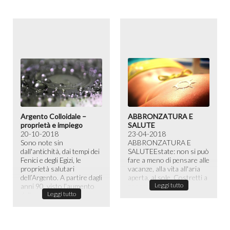
Argento Colloidale –
ABBRONZATURA E
proprietà e impiego
SALUTE
20-10-2018
23-04-2018
Sono note sin
ABBRONZATURA E
dall'antichità, dai tempi dei
SALUTE​ Estate: non si può
Fenici e degli Egizi, le
fare a meno di pensare alle
proprietà salutari
vacanze, alla vita all'aria
dell’Argento. A partire dagli
aperta, al sole. Costretti a
Leggi tutto
anni 90, visto l’aumento
passare la maggior ...
Leggi tutto
dell...