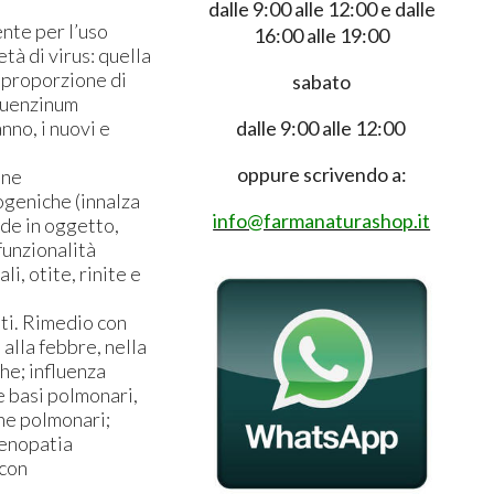
dalle 9:00 alle 12:00 e dalle
te per l’uso
16:00 alle 19:00
tà di virus: quella
n proporzione di
sabato
fluenzinum
anno, i nuovi e
dalle 9:00 alle 12:00
oppure scrivendo a:
ine
ogeniche (innalza
info@farmanaturashop.it
ode in oggetto,
funzionalità
i, otite, rinite e
ti. Rimedio con
 alla febbre, nella
che; influenza
e basi polmonari,
che polmonari;
denopatia
 con