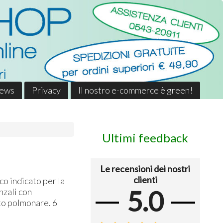
News
Privacy
Il nostro e-commerce è green!
Ultimi feedback
Le recensioni dei nostri
clienti
o indicato per la
5.0
nzali con
to polmonare. 6