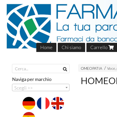
Home
Chi siamo
Carrello
OMEOPATIA
Voce, 
HOMEOP
Naviga per marchio
Scegli >>