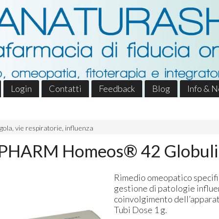
Login
Contatti
Feedback
Blog
Info & 
gola, vie respiratorie, influenza
HARM Homeos® 42 Globuli
Rimedio omeopatico specific
gestione di patologie influe
coinvolgimento dell’appara
Tubi Dose 1 g.