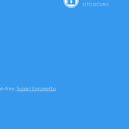
SITO SICURO
ttamento - Sindrome
to Uro-genitale
ri Muscolari, Traumi
e
on-free.
Scopri il progetto