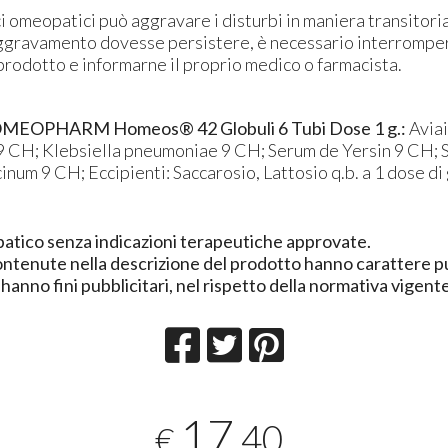
aci omeopatici può aggravare i disturbi in maniera transito
e aggravamento dovesse persistere, è necessario interromper
prodotto e informarne il proprio medico o farmacista.
MEOPHARM Homeos® 42 Globuli 6 Tubi Dose 1 g.:
Aviai
9 CH; Klebsiella pneumoniae 9 CH; Serum de Yersin 9 CH;
num 9 CH; Eccipienti: Saccarosio, Lattosio q.b. a 1 dose di 
tico senza indicazioni terapeutiche approvate.
ontenute nella descrizione del prodotto hanno carattere
hanno fini pubblicitari, nel rispetto della normativa vigent
17
,40
€