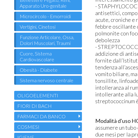
Apparato Uro-genitale
- STAPHYLOCOCCIN
antisettici, compo
Microcircolo - Emorroidi
acute, croniche e r
febbre oscillante c
Vertigini, Cinetosi
polmonite con foc
Funzione Articolare, Ossa,
debolezza
Dolori Muscolari, Traumi
- STREPTOCOCCINU
addizione di antis
Cuore, Sistema
Cardiovascolare
fornite dall’Isti
tendenza all’asces
Obesità - Diabete
vomito biliare, ma
Sistema nervoso centrale
tonsillite, linfoa
intolleranza al rum
intollerante alla l
OLIGOELEMENTI
streptococcinum è
FIORI DI BACH
FARMACI DA BANCO
Modalità d'uso 
COSMESI
assumere un tubo 
due mesi per la pr
IGIENE