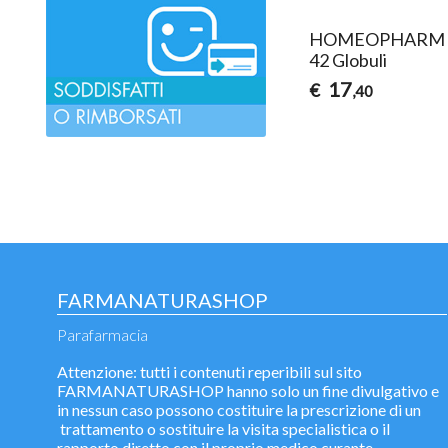
HOMEOPHARM 
42 Globuli
17
€
,40
FARMANATURASHOP
Parafarmacia
Attenzione: tutti i contenuti reperibili sul sito
FARMANATURASHOP hanno solo un fine divulgativo e
in nessun caso possono costituire la prescrizione di un
trattamento o sostituire la visita specialistica o il
rapporto diretto con il proprio medico curante.