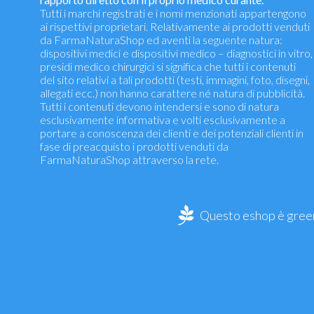
Tutti i marchi registrati e i nomi menzionati appartengono
ai rispettivi proprietari. Relativamente ai prodotti venduti
da FarmaNaturaShop ed aventi la seguente natura:
dispositivi medici e dispositivi medico – diagnostici in vitro,
presidi medico chirurgici si significa che tutti i contenuti
del sito relativi a tali prodotti (testi, immagini, foto, disegni,
allegati ecc.) non hanno carattere né natura di pubblicità.
Tutti i contenuti devono intendersi e sono di natura
esclusivamente informativa e volti esclusivamente a
portare a conoscenza dei clienti e dei potenziali clienti in
fase di preacquisto i prodotti venduti da
FarmaNaturaShop attraverso la rete.
Questo eshop è green