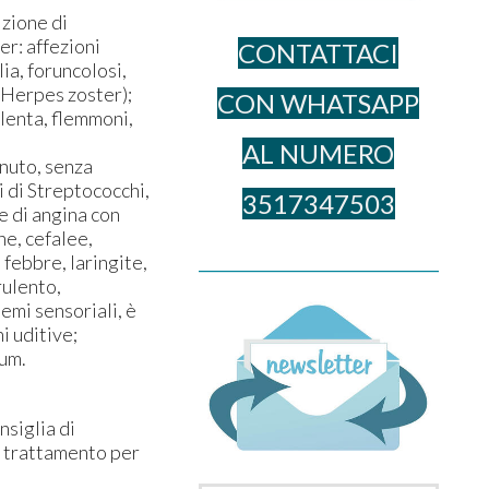
zione di
er: affezioni
CONTATTACI
lia, foruncolosi,
e Herpes zoster);
CON WHATSAPP
lenta, flemmoni,
AL NUME​RO
nuto, senza
i di Streptococchi,
3517347503
e di angina con
ne, cefalee,
______________________________________
 febbre, laringite,
rulento,
lemi sensoriali, è
i uditive;
num.
nsiglia di
l trattamento per