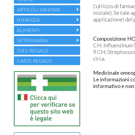
L’utilizzo di farm
ARTICOLI SANITARI
iniziale). Se tal
applicazione) del 
INFANZIA
ALIMENTI
Composizione HO
VETERINARIA
CH; Influenzinum 
IDEE REGALO
9 CH; Streptococci
circa.
CARTE REGALO
Medicinale omeopa
Le informazioni c
informativo e non 