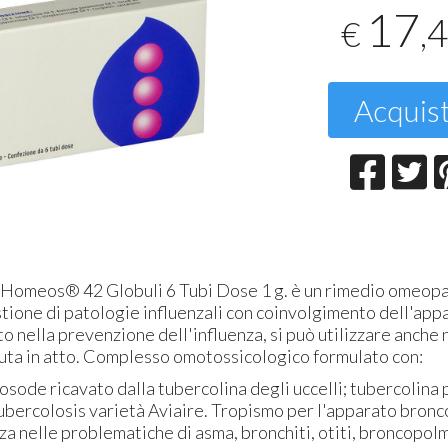
17
,
€
T
2
Acquis
s® 42 Globuli 6 Tubi Dose 1 g. è un rimedio omeopat
stione di patologie influenzali con coinvolgimento dell'app
o nella prevenzione dell'influenza, si può utilizzare anche 
cuta in atto. Complesso omotossicologico formulato con:
ode ricavato dalla tubercolina degli uccelli; tubercolina 
ercolosis varietà Aviaire. Tropismo per l'apparato bron
izza nelle problematiche di asma, bronchiti, otiti, broncopol