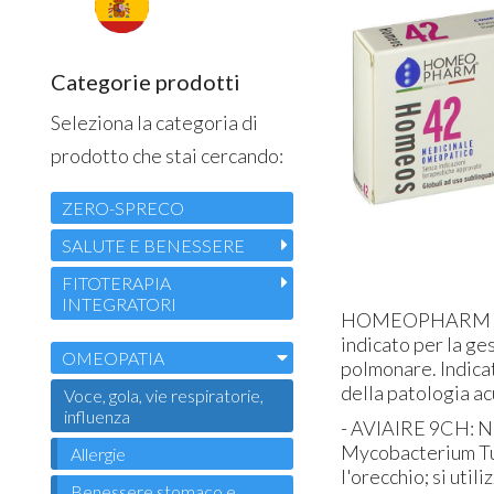
Categorie prodotti
Seleziona la categoria di
prodotto che stai cercando:
ZERO-SPRECO
SALUTE E BENESSERE
FITOTERAPIA
INTEGRATORI
HOMEOPHARM Homeo
indicato per la ge
OMEOPATIA
polmonare. Indicat
della patologia a
Voce, gola, vie respiratorie,
influenza
- AVIAIRE 9CH: Nos
Mycobacterium Tub
Allergie
l'orecchio; si util
Benessere stomaco e