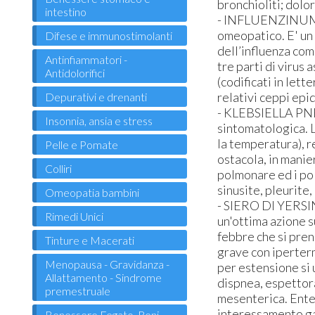
bronchioliti; dolo
intestino
- INFLUENZINUM 9
omeopatico. E' un 
Difese e immunostimolanti
dell’influenza com
Antinfiammatori -
tre parti di virus 
Antidolorifici
(codificati in lett
relativi ceppi epi
Depurativi e drenanti
- KLEBSIELLA PNE
Insonnia, ansia e stress
sintomatologica. L
la temperatura), r
Pelle e Pomate
ostacola, in manie
Colliri
polmonare ed i pol
sinusite, pleurite
Omeopatia bambini
- SIERO DI YERSIN
Rimedi Unici
un'ottima azione s
febbre che si prend
Tinture e Macerati
grave con iperter
Menopausa - Gravidanza -
per estensione si
Allattamento - Sindrome
dispnea, espettor
premestruale
mesenterica. Enter
interessamento ga
Benessere Fegato, Reni,