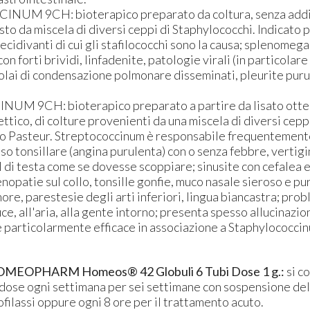
UM 9CH: bioterapico preparato da coltura, senza addi
sto da miscela di diversi ceppi di Staphylococchi. Indicato p
ecidivanti di cui gli stafilococchi sono la causa; splenomega
on forti brividi, linfadenite, patologie virali (in particolar
olai di condensazione polmonare disseminati, pleurite puru
M 9CH: bioterapico preparato a partire da lisato otte
ettico, di colture provenienti da una miscela di diversi cepp
tuto Pasteur. Streptococcinum è responsabile frequentement
so tonsillare (angina purulenta) con o senza febbre, vertigi
l di testa come se dovesse scoppiare; sinusite con cefalea e
denopatie sul collo, tonsille gonfie, muco nasale sieroso e pu
ore, parestesie degli arti inferiori, lingua biancastra; prob
uce, all'aria, alla gente intorno; presenta spesso allucinazion
 particolarmente efficace in associazione a Staphylococci
HOMEOPHARM Homeos® 42 Globuli 6 Tubi Dose 1 g.:
si co
dose ogni settimana per sei settimane con sospensione de
ofilassi oppure ogni 8 ore per il trattamento acuto.