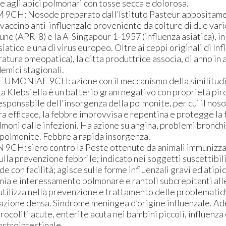
re agli apici polmonari con tosse secca e dolorosa.
CH: Nosode preparato dall’Istituto Pasteur appositamen
vaccino anti-influenzale proveniente da colture di due varie
une (APR-8) e la A-Singapour 1-1957 (influenza asiatica), i
asiatico e una di virus europeo. Oltre ai ceppi originali di In
eratura omeopatica), la ditta produttrice associa, di anno in 
demici stagionali.
UMONIAE 9CH: azione con il meccanismo della similitud
a Klebsiella è un batterio gram negativo con proprietà pir
esponsabile dell'insorgenza della polmonite, per cui il nos
ra efficace, la febbre improvvisa e repentina e protegge la 
moni dalle infezioni. Ha azione su angina, problemi bronchial
, polmonite. Febbre a rapida insorgenza.
 9CH: siero contro la Peste ottenuto da animali immunizza
ulla prevenzione febbrile; indicato nei soggetti suscettibili
e con facilità; agisce sulle forme influenzali gravi ed atipi
mia e interessamento polmonare e rantoli subcrepitanti all
 utilizza nella prevenzione e trattamento delle problemati
azione densa. Sindrome meningea d’origine influenzale. A
ocoliti acute, enterite acuta nei bambini piccoli, influenza
strointestinale.