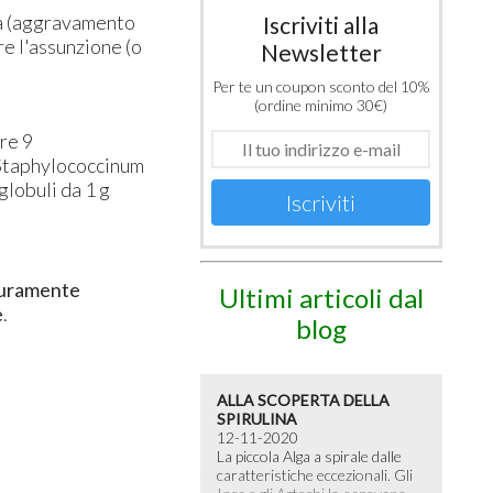
ria (aggravamento
Iscriviti alla
e l'assunzione (o
Newsletter
Per te un coupon sconto del 10%
(ordine minimo 30€)
re 9
 Staphylococcinum
globuli da 1 g
Iscriviti
 puramente
Ultimi articoli dal
e
.
blog
ALLA SCOPERTA DELLA
SPIRULINA
12-11-2020
La piccola Alga a spirale dalle
caratteristiche eccezionali. Gli