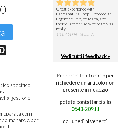
40
utto perfetto
Great experience with
Arrivati 
Farmanatura Shop! I needed an
notevole 
7-07-2026 - Ruggero V.
urgent delivery to Malta, and
per acquis
their customer service team was
08-07-202
really ...
ta
13-07-2026 - Shaun A.
Vedi tutti i feedback »
Per ordini telefonici o per
richiedere un articolo non
ico specifico
presente in negozio
arato
nella gestione
potete contattarci allo
0543-20911
preparata con il
copolmonare e per
dal lunedì al venerdì
moniti,