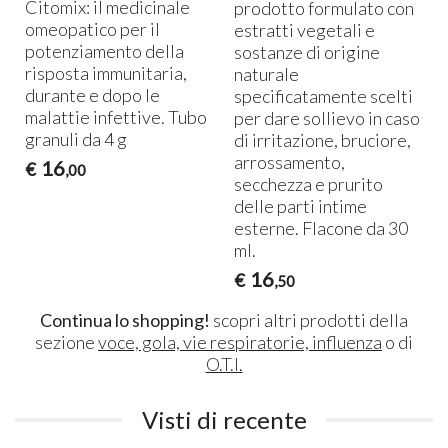
.
Citomix: il medicinale
prodotto formulato con
omeopatico per il
estratti vegetali e
potenziamento della
sostanze di origine
risposta immunitaria,
naturale
durante e dopo le
specificatamente scelti
malattie infettive. Tubo
per dare sollievo in caso
granuli da 4 g
di irritazione, bruciore,
arrossamento,
16
€
,00
secchezza e prurito
delle parti intime
esterne. Flacone da 30
ml.
16
€
,50
Continua lo shopping!
scopri altri prodotti della
sezione
voce, gola, vie respiratorie, influenza
o di
O.T.I.
Visti di recente