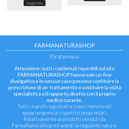
Leggi tutto
dell...
FARMANATURASHOP
Parafarmacia
Attenzione: tutti i contenuti reperibili sul sito
FARMANATURASHOP hanno solo un fine
divulgativo e in nessun caso possono costituire la
prescrizione di un trattamento o sostituire la visita
specialistica o il rapporto diretto con il proprio
medico curante.
Tutti i marchi registrati e i nomi menzionati
appartengono ai rispettivi proprietari.
Relativamente ai prodotti venduti da
FarmaNaturaShop ed aventi la seguente natura: