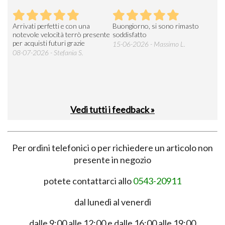
Arrivati perfetti e con una
Buongiorno, si sono rimasto
Espe
 an
notevole velocità terrò presente
soddisfatto
sod
per acquisti futuri grazie
15-06-2026 - Massimo L.
03-
 was
08-07-2026 - Stefania S.
M.
Vedi tutti i feedback »
Per ordini telefonici o per richiedere un articolo non
presente in negozio
potete contattarci allo
0543-20911
dal lunedì al venerdì
dalle 9:00 alle 12:00 e dalle 16:00 alle 19:00