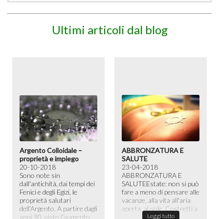
Ultimi articoli dal blog
Argento Colloidale –
ABBRONZATURA E
proprietà e impiego
SALUTE
20-10-2018
23-04-2018
Sono note sin
ABBRONZATURA E
dall'antichità, dai tempi dei
SALUTE​ Estate: non si può
Fenici e degli Egizi, le
fare a meno di pensare alle
proprietà salutari
vacanze, alla vita all'aria
dell’Argento. A partire dagli
aperta, al sole. Costretti a
Leggi tutto
anni 90, visto l’aumento
passare la maggior ...