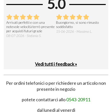
5.0
Arrivati perfetti e con una
Buongiorno, si sono rimasto
Espe
 an
notevole velocità terrò presente
soddisfatto
sod
per acquisti futuri grazie
15-06-2026 - Massimo L.
03-
 was
08-07-2026 - Stefania S.
M.
Vedi tutti i feedback »
Per ordini telefonici o per richiedere un articolo non
presente in negozio
potete contattarci allo
0543-20911
dal lunedì al venerdì