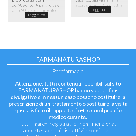
dell’Argento. A partire dagli
aperta, al sole. Costretti a
Leggi tutto
anni 90, visto l’aumento
passare la maggior ...
Leggi tutto
dell...
FARMANATURASHOP
Parafarmacia
Attenzione: tutti i contenuti reperibili sul sito
FARMANATURASHOP hanno solo un fine
divulgativo e in nessun caso possono costituire la
prescrizione di un trattamento o sostituire la visita
specialistica o il rapporto diretto con il proprio
medico curante.
Tutti i marchi registrati e i nomi menzionati
appartengono ai rispettivi proprietari.