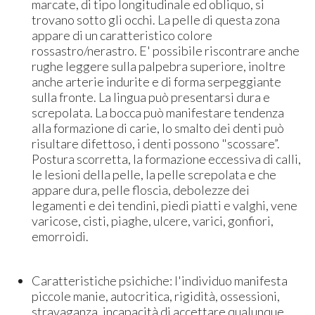
marcate, di tipo longitudinale ed obliquo, si
trovano sotto gli occhi. La pelle di questa zona
appare di un caratteristico colore
rossastro/nerastro. E' possibile riscontrare anche
rughe leggere sulla palpebra superiore, inoltre
anche arterie indurite e di forma serpeggiante
sulla fronte. La lingua può presentarsi dura e
screpolata. La bocca può manifestare tendenza
alla formazione di carie, lo smalto dei denti può
risultare difettoso, i denti possono "scossare”.
Postura scorretta, la formazione eccessiva di calli,
le lesioni della pelle, la pelle screpolata e che
appare dura, pelle floscia, debolezze dei
legamenti e dei tendini, piedi piatti e valghi, vene
varicose, cisti, piaghe, ulcere, varici, gonfiori,
emorroidi.
Caratteristiche psichiche: l'individuo manifesta
piccole manie, autocritica, rigidità, ossessioni,
stravaganza, incapacità di accettare qualunque