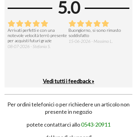
5.0
Arrivati perfetti e con una
Buongiorno, si sono rimasto
Espe
 an
notevole velocità terrò presente
soddisfatto
sod
per acquisti futuri grazie
15-06-2026 - Massimo L.
03-
 was
08-07-2026 - Stefania S.
M.
Vedi tutti i feedback »
Per ordini telefonici o per richiedere un articolo non
presente in negozio
potete contattarci allo
0543-20911