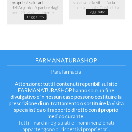
proprietà salutari
vacanze, alla vita all'aria
dell’Argento. A partire dagli
aperta, al sole. Costretti a
Leggi tutto
anni 90, visto l’aumento
passare la maggior ...
Leggi tutto
dell...
FARMANATURASHOP
Parafarmacia
Attenzione: tutti i contenuti reperibili sul sito
FARMANATURASHOP hanno solo un fine
divulgativo e in nessun caso possono costituire la
prescrizione di un trattamento o sostituire la visita
specialistica o il rapporto diretto con il proprio
medico curante.
Tutti i marchi registrati e i nomi menzionati
appartengono ai rispettivi proprietari.