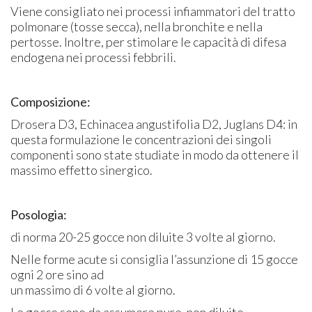
Viene consigliato nei processi infiammatori del tratto
polmonare (tosse secca), nella bronchite e nella
pertosse. Inoltre, per stimolare le capacità di difesa
endogena nei processi febbrili.
Composizione:
Drosera D3, Echinacea angustifolia D2, Juglans D4: in
questa formulazione le concentrazioni dei singoli
componenti sono state studiate in modo da ottenere il
massimo effetto sinergico.
Posologia:
di norma 20-25 gocce non diluite 3 volte al giorno.
Nelle forme acute si consiglia l’assunzione di 15 gocce
ogni 2 ore sino ad
un massimo di 6 volte al giorno.
Le gocce sono da assumere pure, non diluite,