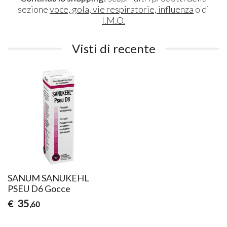
sezione
voce, gola, vie respiratorie, influenza
o di
I.M.O.
Visti di recente
SANUM SANUKEHL
PSEU D6 Gocce
35
€
,60