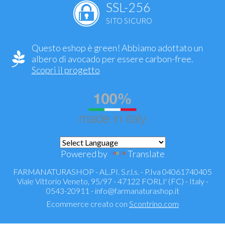
SSL-256
SITO SICURO
Questo eshop è green! Abbiamo adottato un
albero di avocado per essere carbon-free.
Scopri il progetto
Powered by
Translate
FARMANATURASHOP - AL.PI. S.r.l.s. - P.Iva 04061740405
Viale Vittorio Veneto, 95/97 - 47122 FORLI' (FC) - Italy -
0543-20911 -
info@farmanaturashop.it
Ecommerce creato con
Scontrino.com