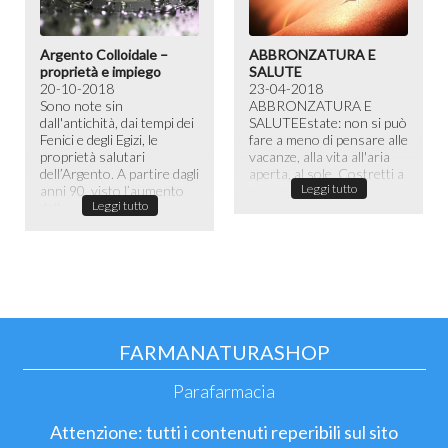
Argento Colloidale –
ABBRONZATURA E
proprietà e impiego
SALUTE
20-10-2018
23-04-2018
Sono note sin
ABBRONZATURA E
dall'antichità, dai tempi dei
SALUTE​ Estate: non si può
Fenici e degli Egizi, le
fare a meno di pensare alle
proprietà salutari
vacanze, alla vita all'aria
dell’Argento. A partire dagli
aperta, al sole. Costretti a
Leggi tutto
anni 90, visto l’aumento
passare la maggior ...
Leggi tutto
dell...
FARMANATURASHOP
Parafarmacia
Attenzione: tutti i contenuti reperibili sul sito