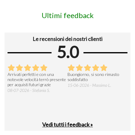
Ultimi feedback
Le recensioni dei nostri clienti
5.0
Arrivati perfetti e con una
Buongiorno, si sono rimasto
Espe
 an
notevole velocità terrò presente
soddisfatto
sod
per acquisti futuri grazie
15-06-2026 - Massimo L.
03-
 was
08-07-2026 - Stefania S.
M.
Vedi tutti i feedback »