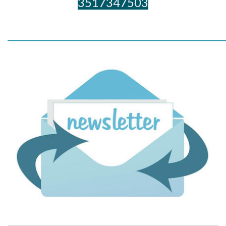
3517347503
_____________________________________________________________