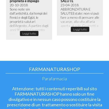
proprietà e impiego
SALUTE
20-10-2018
23-04-2018
Sono note sin
ABBRONZATURA E
dall'antichità, dai tempi dei
SALUTE​ Estate: non si può
Fenici e degli Egizi, le
fare a meno di pensare alle
proprietà salutari
vacanze, alla vita all'aria
dell’Argento. A partire dagli
aperta, al sole. Costretti a
Leggi tutto
anni 90, visto l’aumento
passare la maggior ...
Leggi tutto
dell...
FARMANATURASHOP
Parafarmacia
Attenzione: tutti i contenuti reperibili sul sito
FARMANATURASHOP hanno solo un fine
divulgativo e in nessun caso possono costituire la
prescrizione di un trattamento o sostituire la visita