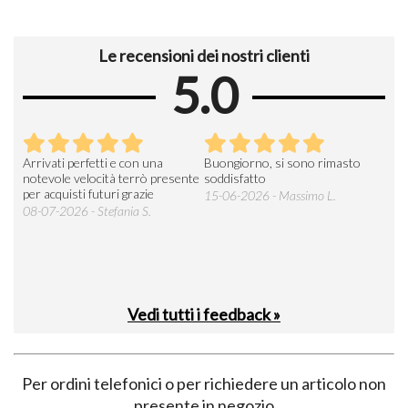
Le recensioni dei nostri clienti
5.0
Arrivati perfetti e con una
Buongiorno, si sono rimasto
Espe
 an
notevole velocità terrò presente
soddisfatto
sod
per acquisti futuri grazie
15-06-2026 - Massimo L.
03-
 was
08-07-2026 - Stefania S.
M.
Vedi tutti i feedback »
Per ordini telefonici o per richiedere un articolo non
presente in negozio