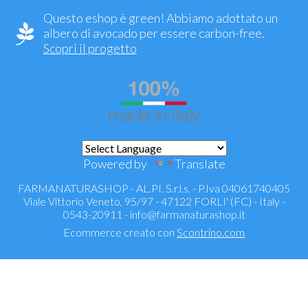
Questo eshop è green! Abbiamo adottato un
albero di avocado per essere carbon-free.
Scopri il progetto
Powered by
Translate
FARMANATURASHOP - AL.PI. S.r.l.s. - P.Iva 04061740405
Viale Vittorio Veneto, 95/97 - 47122 FORLI' (FC) - Italy -
0543-20911 -
info@farmanaturashop.it
Ecommerce creato con
Scontrino.com