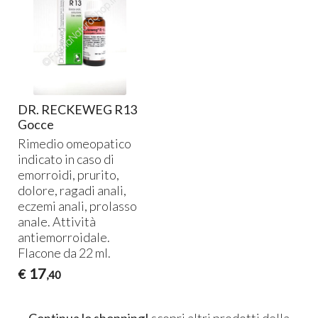
DR. RECKEWEG R13
Gocce
Rimedio omeopatico
indicato in caso di
emorroidi, prurito,
dolore, ragadi anali,
eczemi anali, prolasso
anale. Attività
antiemorroidale.
Flacone da 22 ml.
17
€
,40
Continua lo shopping!
scopri altri prodotti della