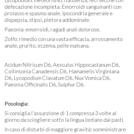
defecazione incompleta. Emorroidi sanguinanti con
prolasso e spasmo anale. Ipocondria generale e
dispepsia, stipsi, pletora addominale.
Paeonia: emorroidi, ragadi anali dolorose.
Zolfo: rimedio con una vasta efficacia, arrossamento
anale, prurito, eczema, pelle malsana.
Acidum Nitricum D6, Aesculus Hippocastanum D6,
Collinsonia Canadensis D6, Hamamelis Virginiana
D6, Lycopodium Clavatum D6, Nux Vomica D6,
Paeonia Officinalis D6, Sulphur D6.
Posologia:
Si consiglia l'assunzione di 1 compressa 3 volte al
giorno da sciogliere sotto la lingua lontano dai pasti.
In caso di disturbi di maggiore gravità: somministrare