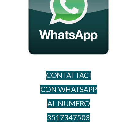
CONTATTACI
CON WHATSAPP
AL NUME​RO
3517347503