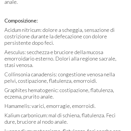
anale.
Composizione:
Acidum nitricum: dolore a scheggia, sensazione di
costrizione durante la defecazione con dolore
persistente dopo feci.
Aesculus: secchezza e bruciore della mucosa
emorroidario esterno. Dolori alla regione sacrale,
stasi venosa.
Collinsonia canadensis: congestione venosa nella
pelvi, costipazione, flatulenza, emorroidi.
Graphites hematogenic: costipazione, flatulenza,
eczema, prurito anale.
Hamamelis: varici, emorragie, emorroidi.
Kalium carbonicum: mal di schiena, flatulenza. Feci
dure, bruciore al nodo anale.
Lycopodium: meteorismo, flatulenza, feci secche con