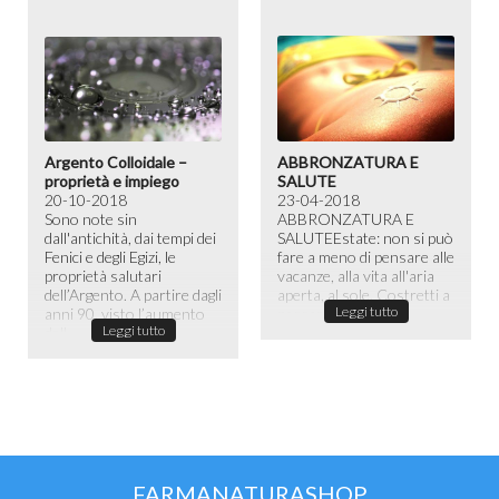
Argento Colloidale –
ABBRONZATURA E
proprietà e impiego
SALUTE
20-10-2018
23-04-2018
Sono note sin
ABBRONZATURA E
dall'antichità, dai tempi dei
SALUTE​ Estate: non si può
Fenici e degli Egizi, le
fare a meno di pensare alle
proprietà salutari
vacanze, alla vita all'aria
dell’Argento. A partire dagli
aperta, al sole. Costretti a
Leggi tutto
anni 90, visto l’aumento
passare la maggior ...
Leggi tutto
dell...
FARMANATURASHOP