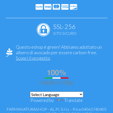
SSL-256
SITO SICURO
Questo eshop è green! Abbiamo adottato un
albero di avocado per essere carbon-free.
Scopri il progetto
Powered by
Translate
FARMANATURASHOP - AL.PI. S.r.l.s. - P.Iva 04061740405