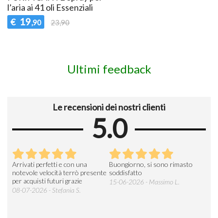
l’aria ai 41 oli Essenziali
19
€
,90
23,90
Ultimi feedback
Le recensioni dei nostri clienti
5.0
Arrivati perfetti e con una
Buongiorno, si sono rimasto
Espe
 an
notevole velocità terrò presente
soddisfatto
sod
per acquisti futuri grazie
15-06-2026 - Massimo L.
03-
 was
08-07-2026 - Stefania S.
M.