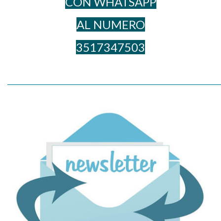
CON WHATSAPP
AL NUME​RO
3517347503
_____________________________________________________________