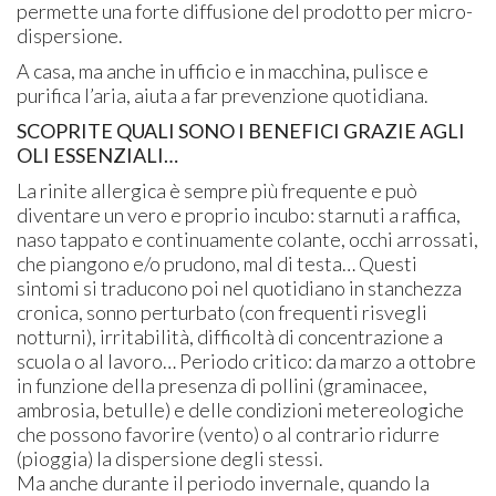
permette una forte diffusione del prodotto per micro-
dispersione.
A casa, ma anche in ufficio e in macchina, pulisce e
purifica l’aria, aiuta a far prevenzione quotidiana.
SCOPRITE QUALI SONO I BENEFICI GRAZIE AGLI
OLI ESSENZIALI…
La rinite allergica è sempre più frequente e può
diventare un vero e proprio incubo: starnuti a raffica,
naso tappato e continuamente colante, occhi arrossati,
che piangono e/o prudono, mal di testa… Questi
sintomi si traducono poi nel quotidiano in stanchezza
cronica, sonno perturbato (con frequenti risvegli
notturni), irritabilità, difficoltà di concentrazione a
scuola o al lavoro… Periodo critico: da marzo a ottobre
in funzione della presenza di pollini (graminacee,
ambrosia, betulle) e delle condizioni metereologiche
che possono favorire (vento) o al contrario ridurre
(pioggia) la dispersione degli stessi.
Ma anche durante il periodo invernale, quando la