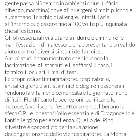
gente passa più tempo in ambienti chiusi (ufficio,
albergo, macchina) dove gli allergeni si moltiplicano e
aumentano il rischio di allergie. Infatti, l’aria
all’interno può essere fino a 100 volte più inquinata
che all’esterno.
Gli oli essenziali vi aiutano a ridurre e diminuire le
manifestazioni di malessere e rappresentano un valido
aiuto contro i diversi sintomi della rinite.
Alcuni studi hanno mostrato che riducono la
lacrimazione, gli starnuti e il soffiarsi il naso, i
formicolii oculari, il mal di test.
Le proprietà antinfiammatorie, respiratorie,
antiallergiche e antistaminiche degli oli essenziali
rendono la vita meno complicata e le giornate meno
difficili. Fluidificano le secrezioni, purificano le
mucose, favoriscono l’espettoramento, liberano la
sfera ORL e la testa! L’olio essenziale di Dragoncello è
l’antiallergico per eccellenza. Quello del Pino
silvestre è conosciuto per la sua azione
decongestionante delle vie respiratorie. La Menta