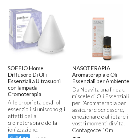
SOFFIO Home
NASOTERAPIA
Diffusore Di Olii
Aromaterapia e Oli
Essenziali a Ultrasuoni
Essenziali per Ambiente
con lampada
Da Neavita una linea di
Cromoterapia
miscele di Oli Essenziali
Alle proprietà degli oli
o
per l’Aromaterapia per
essenziali si uniscono gli
assicurare benessere,
effetti della
emozionare e allietare i
cromoterapia e della
vostri momenti di vita.
ionizzazione.
Contagocce 10 ml