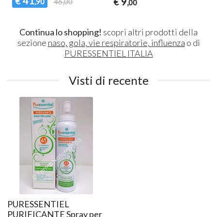
41
€
9
€
,90
46,00
,00
Continua lo shopping!
scopri altri prodotti della
sezione
naso, gola, vie respiratorie, influenza
o di
PURESSENTIEL ITALIA
Visti di recente
PURESSENTIEL
PURIFICANTE Spray per