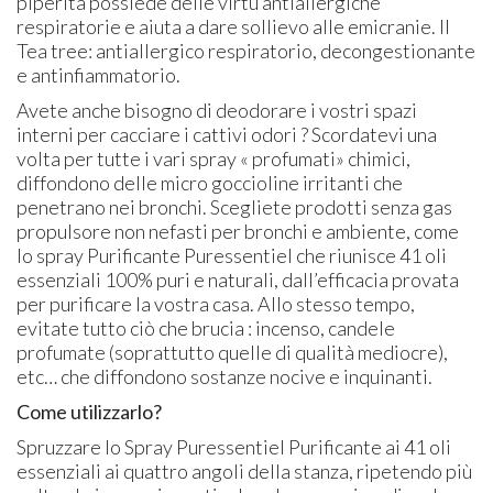
piperita possiede delle virtù antiallergiche
respiratorie e aiuta a dare sollievo alle emicranie. Il
Tea tree: antiallergico respiratorio, decongestionante
e antinfiammatorio.
Avete anche bisogno di deodorare i vostri spazi
interni per cacciare i cattivi odori ? Scordatevi una
volta per tutte i vari spray « profumati» chimici,
diffondono delle micro goccioline irritanti che
penetrano nei bronchi. Scegliete prodotti senza gas
propulsore non nefasti per bronchi e ambiente, come
lo spray Purificante Puressentiel che riunisce 41 oli
essenziali 100% puri e naturali, dall’efficacia provata
per purificare la vostra casa. Allo stesso tempo,
evitate tutto ciò che brucia : incenso, candele
profumate (soprattutto quelle di qualità mediocre),
etc… che diffondono sostanze nocive e inquinanti.
Come utilizzarlo?
Spruzzare lo Spray Puressentiel Purificante ai 41 oli
essenziali ai quattro angoli della stanza, ripetendo più