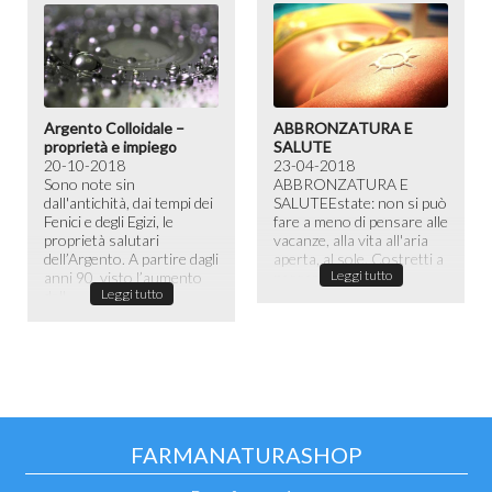
Argento Colloidale –
ABBRONZATURA E
proprietà e impiego
SALUTE
20-10-2018
23-04-2018
Sono note sin
ABBRONZATURA E
dall'antichità, dai tempi dei
SALUTE​ Estate: non si può
Fenici e degli Egizi, le
fare a meno di pensare alle
proprietà salutari
vacanze, alla vita all'aria
dell’Argento. A partire dagli
aperta, al sole. Costretti a
Leggi tutto
anni 90, visto l’aumento
passare la maggior ...
Leggi tutto
dell...
FARMANATURASHOP