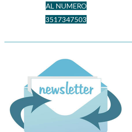
AL NUME​RO
3517347503
_____________________________________________________________