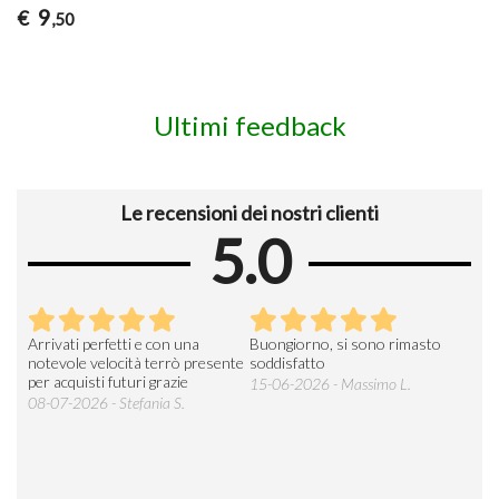
9
€
,50
Ultimi feedback
Le recensioni dei nostri clienti
5.0
Arrivati perfetti e con una
Buongiorno, si sono rimasto
Espe
 an
notevole velocità terrò presente
soddisfatto
sod
per acquisti futuri grazie
15-06-2026 - Massimo L.
03-
 was
08-07-2026 - Stefania S.
M.