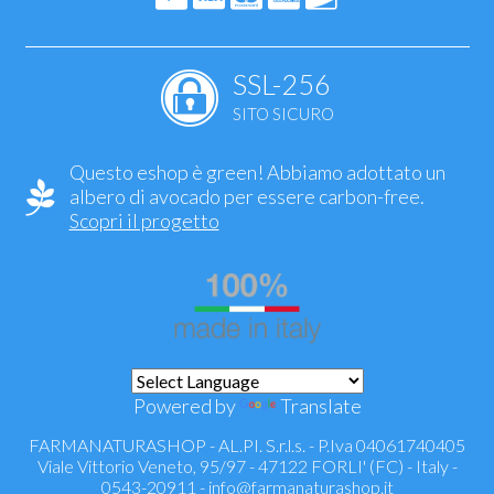
SSL-256
SITO SICURO
Questo eshop è green! Abbiamo adottato un
albero di avocado per essere carbon-free.
Scopri il progetto
Powered by
Translate
FARMANATURASHOP - AL.PI. S.r.l.s. - P.Iva 04061740405
Viale Vittorio Veneto, 95/97 - 47122 FORLI' (FC) - Italy -
0543-20911 -
info@farmanaturashop.it