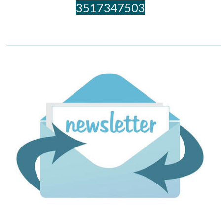
3517347503
_____________________________________________________________