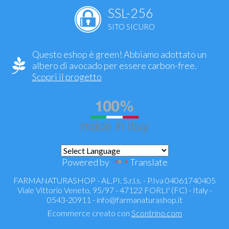
SSL-256
SITO SICURO
Questo eshop è green! Abbiamo adottato un
albero di avocado per essere carbon-free.
Scopri il progetto
Powered by
Translate
FARMANATURASHOP - AL.PI. S.r.l.s. - P.Iva 04061740405
Viale Vittorio Veneto, 95/97 - 47122 FORLI' (FC) - Italy -
0543-20911 -
info@farmanaturashop.it
Ecommerce creato con
Scontrino.com