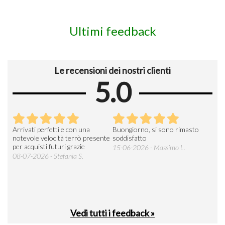
Ultimi feedback
Le recensioni dei nostri clienti
5.0
Arrivati perfetti e con una
Buongiorno, si sono rimasto
Espe
 an
notevole velocità terrò presente
soddisfatto
sod
per acquisti futuri grazie
15-06-2026 - Massimo L.
03-
 was
08-07-2026 - Stefania S.
M.
Vedi tutti i feedback »