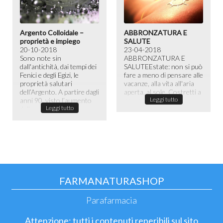
Argento Colloidale –
ABBRONZATURA E
proprietà e impiego
SALUTE
20-10-2018
23-04-2018
Sono note sin
ABBRONZATURA E
dall'antichità, dai tempi dei
SALUTE​ Estate: non si può
Fenici e degli Egizi, le
fare a meno di pensare alle
proprietà salutari
vacanze, alla vita all'aria
dell’Argento. A partire dagli
aperta, al sole. Costretti a
Leggi tutto
anni 90, visto l’aumento
passare la maggior ...
Leggi tutto
dell...
FARMANATURASHOP
Parafarmacia
Attenzione: tutti i contenuti reperibili sul sito