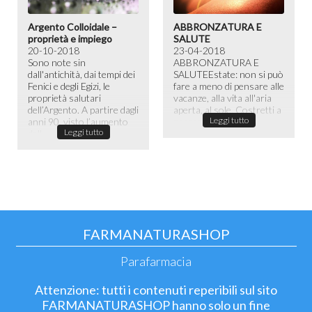
Argento Colloidale –
ABBRONZATURA E
proprietà e impiego
SALUTE
20-10-2018
23-04-2018
Sono note sin
ABBRONZATURA E
dall'antichità, dai tempi dei
SALUTE​ Estate: non si può
Fenici e degli Egizi, le
fare a meno di pensare alle
proprietà salutari
vacanze, alla vita all'aria
dell’Argento. A partire dagli
aperta, al sole. Costretti a
Leggi tutto
anni 90, visto l’aumento
passare la maggior ...
Leggi tutto
dell...
FARMANATURASHOP
Parafarmacia
Attenzione: tutti i contenuti reperibili sul sito
FARMANATURASHOP hanno solo un fine