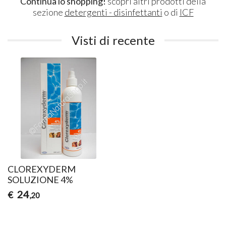
Continua lo shopping!
scopri altri prodotti della
sezione
detergenti - disinfettanti
o di
ICF
Visti di recente
CLOREXYDERM
SOLUZIONE 4%
24
€
,20