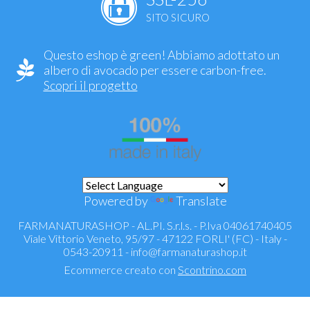
SITO SICURO
Questo eshop è green! Abbiamo adottato un
albero di avocado per essere carbon-free.
Scopri il progetto
Powered by
Translate
FARMANATURASHOP - AL.PI. S.r.l.s. - P.Iva 04061740405
Viale Vittorio Veneto, 95/97 - 47122 FORLI' (FC) - Italy -
0543-20911 -
info@farmanaturashop.it
Ecommerce creato con
Scontrino.com