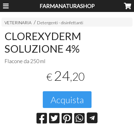
FARMANATURASHOP
VETERINARIA
Detergenti - disinfettanti
CLOREXYDERM
SOLUZIONE 4%
Flacone da 250 ml
24
,20
€
Acquista