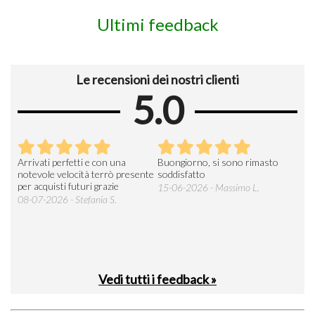
Ultimi feedback
Le recensioni dei nostri clienti
5.0
Arrivati perfetti e con una
Buongiorno, si sono rimasto
Espe
 an
notevole velocità terrò presente
soddisfatto
sod
per acquisti futuri grazie
15-06-2026 - Massimo L.
03-
 was
08-07-2026 - Stefania S.
M.
Vedi tutti i feedback »