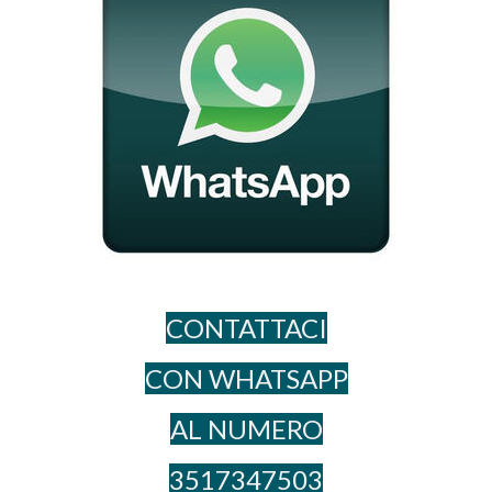
CONTATTACI
CON WHATSAPP
AL NUME​RO
3517347503