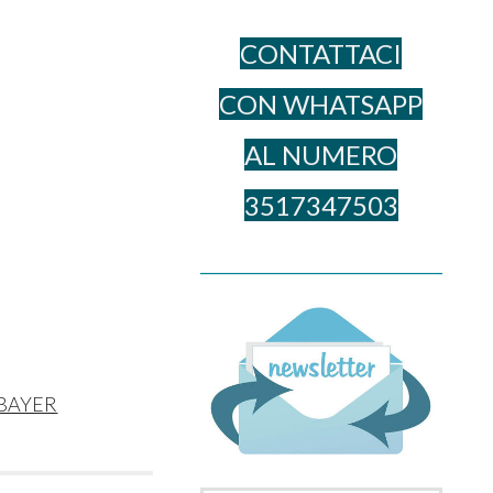
CONTATTACI
CON WHATSAPP
AL NUME​RO
3517347503
______________________________________
BAYER