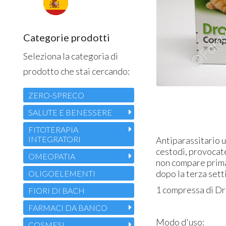
Categorie prodotti
Seleziona la categoria di
prodotto che stai cercando:
ZERO-SPRECO
SALUTE E BENESSERE
FITOTERAPIA
INTEGRATORI
Antiparassitario u
cestodi, provocate
OMEOPATIA
non compare prima 
dopo la terza sett
OLIGOELEMENTI
1 compressa di Dr
FIORI DI BACH
FARMACI DA BANCO
Modo d'uso:
COSMESI