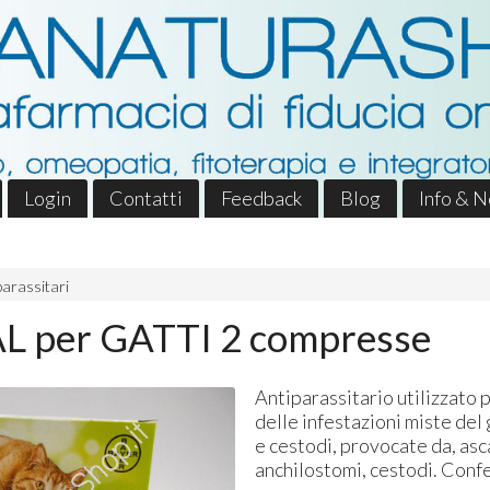
Login
Contatti
Feedback
Blog
Info & 
parassitari
 per GATTI 2 compresse
Antiparassitario utilizzato 
delle infestazioni miste del
e cestodi, provocate da, asc
anchilostomi, cestodi. Conf