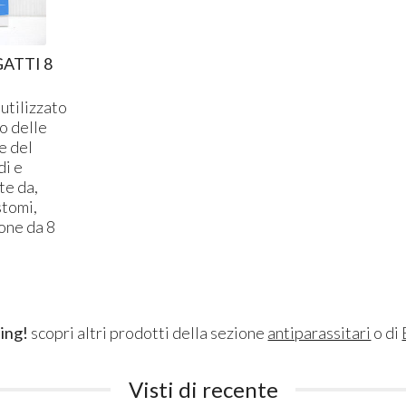
ATTI 8
utilizzato
o delle
e del
di e
te da,
stomi,
one da 8
ing!
scopri altri prodotti della sezione
antiparassitari
o di
Visti di recente