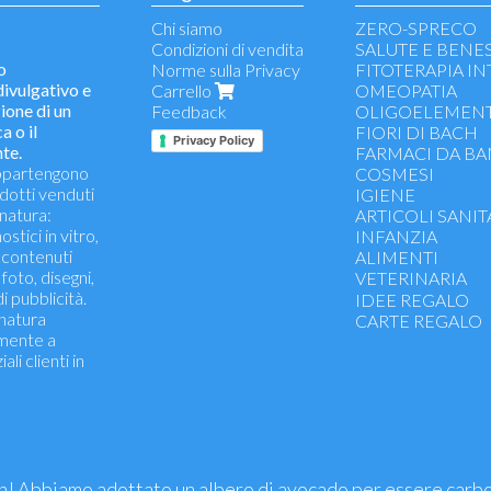
Chi siamo
ZERO-SPRECO
Condizioni di vendita
SALUTE E BENE
to
Norme sulla Privacy
FITOTERAPIA I
vulgativo e
Carrello
OMEOPATIA
ione di un
Feedback
OLIGOELEMENT
a o il
FIORI DI BACH
Privacy Policy
te.
FARMACI DA B
 appartengono
COSMESI
odotti venduti
IGIENE
natura:
ARTICOLI SANIT
stici in vitro,
INFANZIA
i contenuti
ALIMENTI
 foto, disegni,
VETERINARIA
i pubblicità.
Detergenti - disinf
IDEE REGALO
 natura
Integratori veterin
CARTE REGALO
amente a
Antiparassitari
li clienti in
! Abbiamo adottato un albero di avocado per essere carb