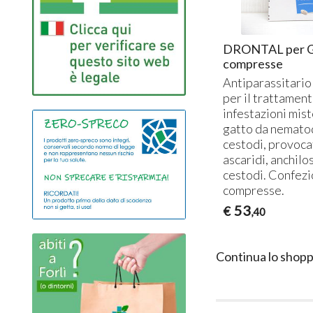
DRONTAL per G
compresse
Antiparassitario 
per il trattament
infestazioni mist
gatto da nemato
cestodi, provoca
ascaridi, anchilo
cestodi. Confezi
compresse.
53
€
,40
Continua lo shopp