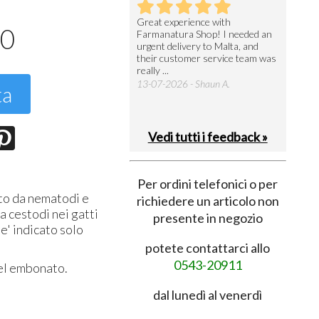
utto perfetto
Great experience with
Arrivati 
50
Farmanatura Shop! I needed an
notevole 
7-07-2026 - Ruggero V.
urgent delivery to Malta, and
per acquis
their customer service team was
08-07-202
really ...
13-07-2026 - Shaun A.
ta
Vedi tutti i feedback »
Per ordini telefonici o per
tto da nematodi e
richiedere un articolo non
a cestodi nei gatti
presente in negozio
e' indicato solo
potete contattarci allo
0543-20911
tel embonato.
dal lunedì al venerdì