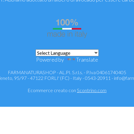
Powered by
Translate
FARMANATURASHOP - AL.PI. S.r.l.s. - P.Iva 04061740405
 Veneto, 95/97 - 47122 FORLI' (FC) - Italy - 0543-20911 -
info@farm
Ecommerce creato con
Scontrino.com