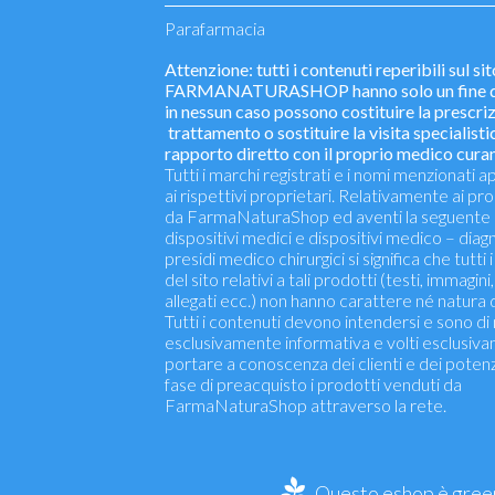
Parafarmacia
Attenzione: tutti i contenuti reperibili sul si
FARMANATURASHOP hanno solo un fine di
in nessun caso possono costituire la prescriz
trattamento o sostituire la visita specialistic
rapporto diretto con il proprio medico curan
Tutti i marchi registrati e i nomi menzionati
ai rispettivi proprietari. Relativamente ai pr
da FarmaNaturaShop ed aventi la seguente 
dispositivi medici e dispositivi medico – diagno
presidi medico chirurgici si significa che tutti 
del sito relativi a tali prodotti (testi, immagini,
allegati ecc.) non hanno carattere né natura d
Tutti i contenuti devono intendersi e sono di
esclusivamente informativa e volti esclusiv
portare a conoscenza dei clienti e dei potenzia
fase di preacquisto i prodotti venduti da
FarmaNaturaShop attraverso la rete.
Questo eshop è green