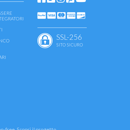
SSERE
NTEGRATORI
I
SSL-256
ANCO
SITO SICURO
ARI
ettanti
ari
on-free.
Scopri il progetto