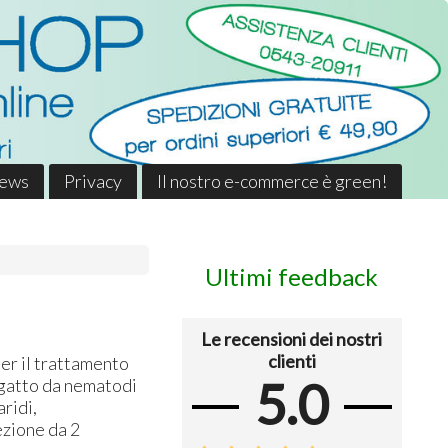
News
Privacy
Il nostro e-commerce è green!
Ultimi feedback
Le recensioni dei nostri
clienti
per il trattamento
5.0
 gatto da nematodi
aridi,
ezione da 2