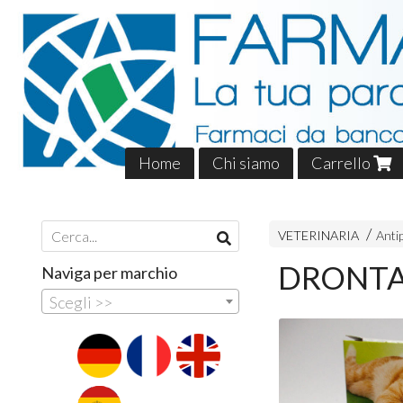
Home
Chi siamo
Carrello
VETERINARIA
Anti
DRONTAL
Naviga per marchio
Scegli >>