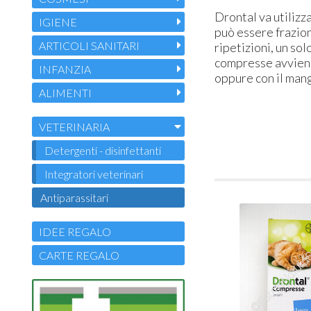
Drontal va utilizz
IGIENE
può essere frazio
ARTICOLI SANITARI
ripetizioni, un so
compresse avviene
INFANZIA
oppure con il man
ALIMENTI
VETERINARIA
Detergenti - disinfettanti
Integratori veterinari
Antiparassitari
IDEE REGALO
CARTE REGALO