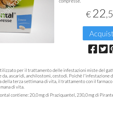
compresse.
T
22
,
€
2
Acquis
tilizzato per il trattamento delle infestazioni miste del ga
 da, ascaridi, anchilostomi, cestodi. Poichè l'infestazione d
della terza settimana di vita, il trattamento con il farmaco 
imana di vita.
ontal
contiene: 20,0 mg di Praziquantel, 230,0 mg di Piran