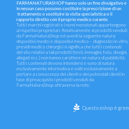
FARMANATURASHOP hanno solo un fine divulgativo e
in nessun caso possono costituire la prescrizione di un
trattamento o sostituire la visita specialistica o il
rapporto diretto con il proprio medico curante.
Tutti i marchi registrati e i nomi menzionati appartengono
ai rispettivi proprietari. Relativamente ai prodotti venduti
da FarmaNaturaShop ed aventi la seguente natura:
dispositivi medici e dispositivi medico – diagnostici in vitro,
presidi medico chirurgici si significa che tutti i contenuti
del sito relativi a tali prodotti (testi, immagini, foto, disegni,
allegati ecc.) non hanno carattere né natura di pubblicità.
Tutti i contenuti devono intendersi e sono di natura
esclusivamente informativa e volti esclusivamente a
portare a conoscenza dei clienti e dei potenziali clienti in
fase di preacquisto i prodotti venduti da
FarmaNaturaShop attraverso la rete.
Questo eshop è green