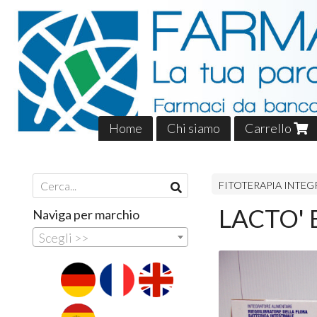
Home
Chi siamo
Carrello
FITOTERAPIA INTEG
LACTO' B
Naviga per marchio
Scegli >>