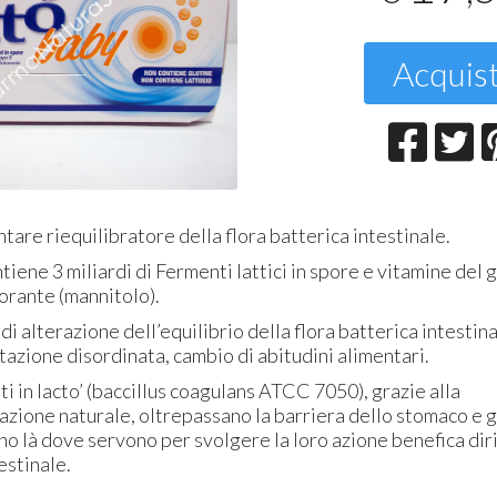
T
2
Acquis
tare riequilibratore della flora batterica intestinale.
tiene 3 miliardi di Fermenti lattici in spore e vitamine del
orante (mannitolo).
si di alterazione dell’equilibrio della flora batterica intestin
ntazione disordinata, cambio di abitudini alimentari.
ti in lacto’ (baccillus coagulans
ATCC
7050), grazie alla
azione naturale, oltrepassano la barriera dello stomaco e 
tino là dove servono per svolgere la loro azione benefica dir
estinale.