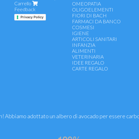
Carrello
Gola, naso e vie respiratorie
OMEOPATIA
Feedback
Antiallergici
OLIGOELEMENTI
Intestino, stomaco, digestione
FIORI DI BACH
Privacy Policy
Vitamine, sali minerali, ferro
FARMACI DA BANCO
Energetici, ricostituenti, tonici
COSMESI
Funzionalità apparato uro-genit
IGIENE
Antiossidanti - difese immunitar
ARTICOLI SANITARI
Colesterolo, arterie, cuore
INFANZIA
Controllo del peso, dimagranti
ALIMENTI
Drenanti, depurativi
VETERINARIA
Microcircolo e emorroidi
IDEE REGALO
Benessere psicofisico e riposo
CARTE REGALO
Memoria e concentrazione
Funzionalità articolare - dolori m
Prostata
Menopausa, gravidanza, allatta
premestruale
Fermenti lattici
Sport
Salute occhi e pelle
! Abbiamo adottato un albero di avocado per essere carb
Mani, unghie, capelli
Benessere gambe
Oli Essenziali