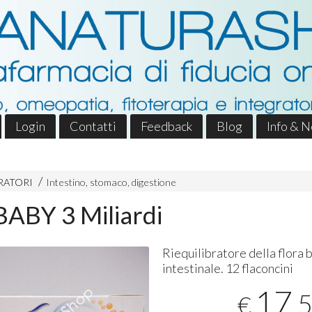
Login
Contatti
Feedback
Blog
Info & 
RATORI
Intestino, stomaco, digestione
ABY 3 Miliardi
Riequilibratore della flora 
intestinale. 12 flaconcini
17
,
€