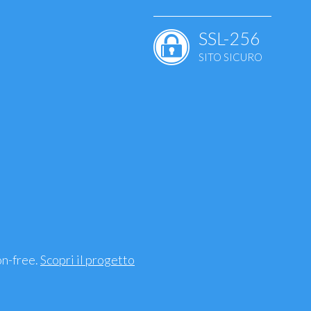
SSL-256
SITO SICURO
ale
ie
uscolari - ossa
mento, sindrome
on-free.
Scopri il progetto