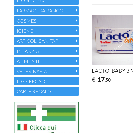
FIORI DI BACH
FARMACI DA BANCO
COSMESI
IGIENE
ARTICOLI SANITARI
INFANZIA
ALIMENTI
LACTO' BABY 3 Mi
VETERINARIA
17
€
,50
IDEE REGALO
CARTE REGALO