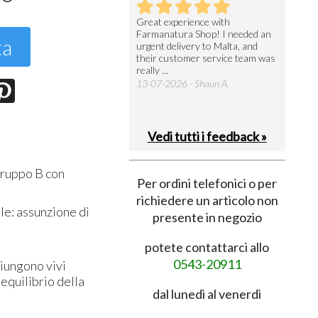
utto perfetto
Great experience with
Arrivati 
Farmanatura Shop! I needed an
notevole 
7-07-2026 - Ruggero V.
ta
urgent delivery to Malta, and
per acquis
their customer service team was
08-07-202
really ...
13-07-2026 - Shaun A.
Vedi tutti i feedback »
 gruppo B con
Per ordini telefonici o per
richiedere un articolo non
ale: assunzione di
presente in negozio
potete contattarci allo
0543-20911
giungono vivi
iequilibrio della
dal lunedì al venerdì