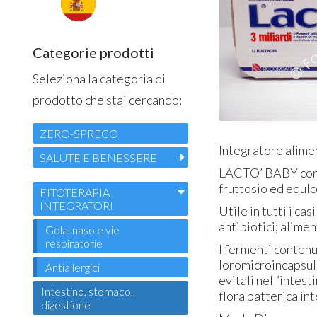
Categorie prodotti
Seleziona la categoria di
prodotto che stai cercando:
ZERO-SPRECO
Integratore alimen
SALUTE E BENESSERE
LACTO’
BABY
con
fruttosio ed edulc
FITOTERAPIA
INTEGRATORI
Utile in tutti i ca
antibiotici; alime
Gola, naso e vie
respiratorie
I fermenti contenu
loromicroincapsul
Antiallergici
evitali nell’intes
Intestino, stomaco,
flora batterica int
digestione