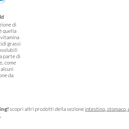
ld
zione di
è quella
 vitamina
idi grassi
osolubili
a parte di
he, come
 alcuni
one da
ing!
scopri altri prodotti della sezione
intestino, stomaco,
C