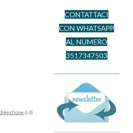
CONTATTACI
CON WHATSAPP
AL NUME​RO
3517347503
______________________________________
 digestione
o di