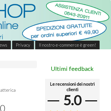
News
Privacy
Il nostro e-commerce è green!
Ultimi feedback
Le recensioni dei nostri
clienti
batterica
5.0
50