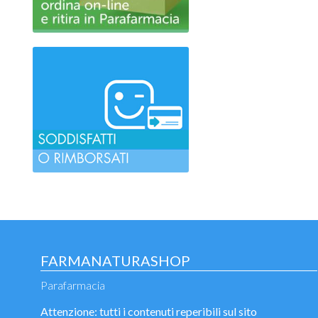
FARMANATURASHOP
Parafarmacia
Attenzione: tutti i contenuti reperibili sul sito