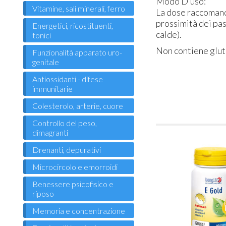
Modo D’uso:
Vitamine, sali minerali, ferro
La dose raccomand
prossimità dei pas
Energetici, ricostituenti,
calde).
tonici
Non contiene glut
Funzionalità apparato uro-
genitale
Antiossidanti - difese
immunitarie
Colesterolo, arterie, cuore
Controllo del peso,
dimagranti
Drenanti, depurativi
Microcircolo e emorroidi
Benessere psicofisico e
riposo
Memoria e concentrazione