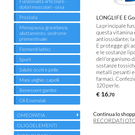
Funzionalità articolare -
dolori muscolari - ossa
LONGLIFE E Go
Prostata
La principale fun
Menopausa, gravidanza,
questa vitamina 
allattamento, sindrome
antiossidante; la
premestruale
E protegge gli ac
Fermenti lattici
e le sostanze lip
dell’organismo d
Sport
sostanze tossic
Salute occhi e pelle
metalli pesanti e
farmaci. Confezi
Mani, unghie, capelli
120 perle.
Benessere gambe
16
€
,70
Oli Essenziali
Continua lo shopp
OMEOPATIA
RECORDATI OT
OLIGOELEMENTI