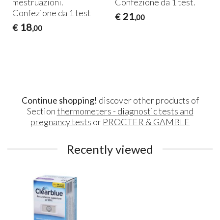
mestruazioni.
Confezione da 1 test.
Confezione da 1 test
21
€
,00
a
18
€
,00
Continue shopping!
discover other products of
Section
thermometers - diagnostic tests and
pregnancy tests
or
PROCTER & GAMBLE
Recently viewed