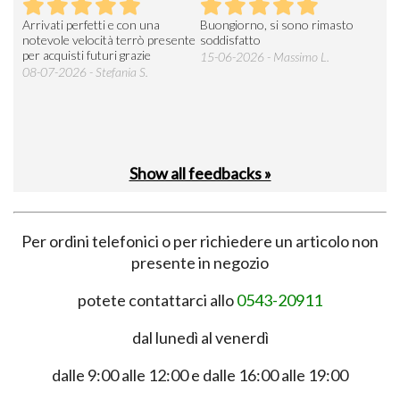
Arrivati perfetti e con una
Buongiorno, si sono rimasto
Espe
 an
notevole velocità terrò presente
soddisfatto
sod
per acquisti futuri grazie
15-06-2026 - Massimo L.
03-
 was
08-07-2026 - Stefania S.
M.
Show all feedbacks »
Per ordini telefonici o per richiedere un articolo non
presente in negozio
potete contattarci allo
0543-20911
dal lunedì al venerdì
dalle 9:00 alle 12:00 e dalle 16:00 alle 19:00