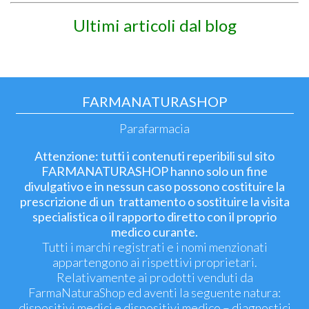
Ultimi articoli dal blog
FARMANATURASHOP
Parafarmacia
Attenzione: tutti i contenuti reperibili sul sito
FARMANATURASHOP hanno solo un fine
divulgativo e in nessun caso possono costituire la
prescrizione di un trattamento o sostituire la visita
specialistica o il rapporto diretto con il proprio
medico curante.
Tutti i marchi registrati e i nomi menzionati
appartengono ai rispettivi proprietari.
Relativamente ai prodotti venduti da
FarmaNaturaShop ed aventi la seguente natura:
dispositivi medici e dispositivi medico – diagnostici