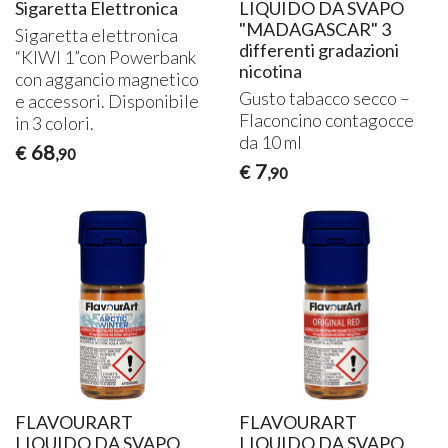
Sigaretta Elettronica
LIQUIDO DA SVAPO
"MADAGASCAR" 3
Sigaretta elettronica
differenti gradazioni
“
KIWI
1”con Powerbank
nicotina
con aggancio magnetico
Gusto tabacco secco –
e accessori. Disponibile
Flaconcino contagocce
in 3 colori.
da 10 ml
68
€
,90
7
€
,90
FLAVOURART
FLAVOURART
LIQUIDO DA SVAPO
LIQUIDO DA SVAPO