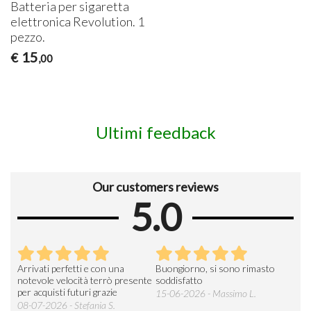
Batteria per sigaretta
elettronica Revolution. 1
pezzo.
15
€
,00
Ultimi feedback
Our customers reviews
5.0
Arrivati perfetti e con una
Buongiorno, si sono rimasto
Espe
 an
notevole velocità terrò presente
soddisfatto
sod
per acquisti futuri grazie
15-06-2026 - Massimo L.
03-
 was
08-07-2026 - Stefania S.
M.