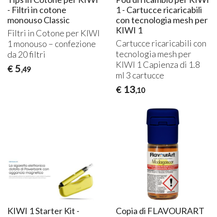
- Filtri in cotone
1 - Cartucce ricaricabili
monouso Classic
con tecnologia mesh per
KIWI 1
Filtri in Cotone per
KIWI
Cartucce ricaricabili con
1 monouso – confezione
tecnologia mesh per
da 20 filtri
KIWI
1 Capienza di 1.8
5
€
,49
ml 3 cartucce
13
€
,10
KIWI 1 Starter Kit -
Copia di FLAVOURART