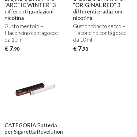
"ARCTIC WINTER" 3
"ORIGINAL RED" 3
differenti gradazioni
differenti gradazioni
nicotina
nicotina
Gusto mentolo –
Gusto tabacco secco –
Flaconcino contagocce
Flaconcino contagocce
da 10 ml
da 10 ml
7
7
€
€
,90
,90
CATEGORIA Batteria
per Sigaretta Revolution