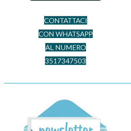
CONTATTACI
CON WHATSAPP
AL NUME​RO
3517347503
_____________________________________________________________