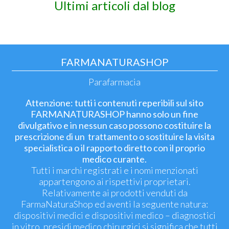
Ultimi articoli dal blog
FARMANATURASHOP
Parafarmacia
Attenzione: tutti i contenuti reperibili sul sito
FARMANATURASHOP hanno solo un fine
divulgativo e in nessun caso possono costituire la
prescrizione di un trattamento o sostituire la visita
specialistica o il rapporto diretto con il proprio
medico curante.
Tutti i marchi registrati e i nomi menzionati
appartengono ai rispettivi proprietari.
Relativamente ai prodotti venduti da
FarmaNaturaShop ed aventi la seguente natura:
dispositivi medici e dispositivi medico – diagnostici
in vitro, presidi medico chirurgici si significa che tutti