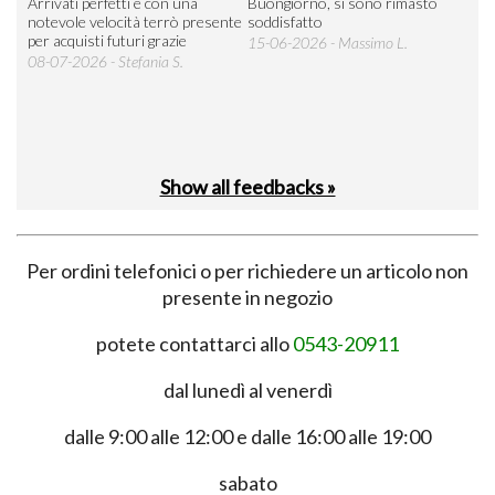
Arrivati perfetti e con una
Buongiorno, si sono rimasto
Espe
 an
notevole velocità terrò presente
soddisfatto
sod
per acquisti futuri grazie
15-06-2026 - Massimo L.
03-
 was
08-07-2026 - Stefania S.
M.
Show all feedbacks »
Per ordini telefonici o per richiedere un articolo non
presente in negozio
potete contattarci allo
0543-20911
dal lunedì al venerdì
dalle 9:00 alle 12:00 e dalle 16:00 alle 19:00
sabato