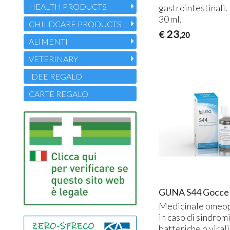
HEALTH PRODUCTS
gastrointestinali.
30 ml.
CHILDCARE PRODUCTS
23
€
,20
ALIMENTI
VETERINARY
IDEE REGALO
CARTE REGALO
GUNA S44 Gocce
Medicinale omeop
in caso di sindromi
batteriche o virali