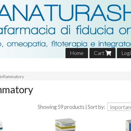
Home
Cart
Log
inflammatory
mmatory
Showing 59 products | Sort by:
Importan