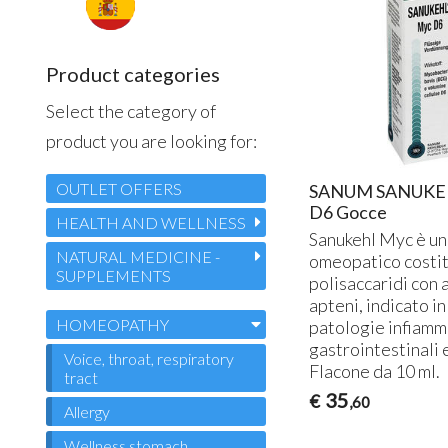
Product categories
Select the category of
product you are looking for:
OUTLET OFFERS
SANUM SANUKE
D6 Gocce
HEALTH AND WELLNESS
Sanukehl Myc è un
NATURAL MEDICINE -
omeopatico costit
SUPPLEMENTS
polisaccaridi con 
apteni, indicato in
HOMEOPATHY
patologie infiamm
gastrointestinali e
Voice, throat, respiratory
Flacone da 10 ml.
tract
35
€
,60
Allergy
Wellness stomach