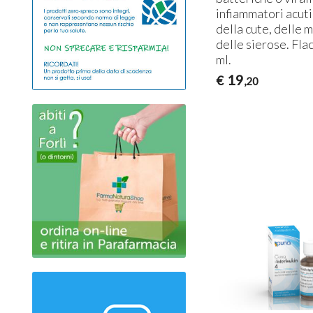
infiammatori acuti
della cute, delle 
delle sierose. Fla
ml.
19
€
,20