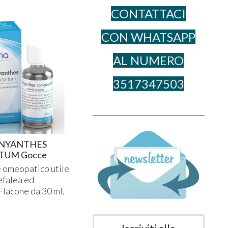
CONTATTACI
CON WHATSAPP
AL NUME​RO
3517347503
______________________________________
NYANTHES
TUM Gocce
 omeopatico utile
cefalea ed
Flacone da 30 ml.