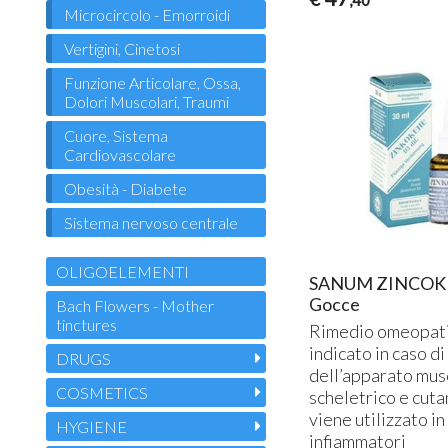
,40
Microcircolo - Emorroidi
Vertigini, Cinetosi
Funzione Articolare, Ossa,
Dolori Muscolari, Traumi
Cuore, Sistema
Cardiovascolare
Obesità - Diabete
Sistema nervoso centrale
OLIGOELEMENTI
SANUM ZINCOK
Gocce
Bach Flowers - Mother
tinctures
Rimedio omeopat
indicato in caso di
DRUGS
dell’apparato mus
COSMETICS
scheletrico e cuta
viene utilizzato in
HYGIENE
infiammatori