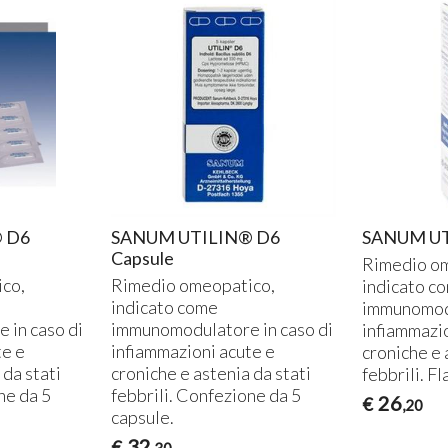
 D6
SANUM UTILIN® D6
SANUM UT
Capsule
Rimedio om
co,
Rimedio omeopatico,
indicato c
indicato come
immunomodu
 in caso di
immunomodulatore in caso di
infiammazio
te e
infiammazioni acute e
croniche e 
 da stati
croniche e astenia da stati
febbrili. Fl
ne da 5
febbrili. Confezione da 5
26
€
,20
capsule.
32
€