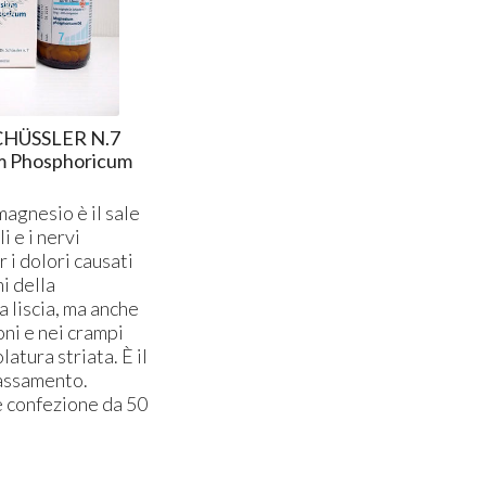
CHÜSSLER N.7
 Phosphoricum
magnesio è il sale
i e i nervi
 i dolori causati
i della
 liscia, ma anche
oni e nei crampi
atura striata. È il
lassamento.
confezione da 50