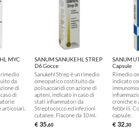
T
2
HL MYC
SANUM SANUKEHL STREP
SANUM UT
D6 Gocce
Capsule
 rimedio
Sanukehl Strep è un rimedio
Rimedio om
uito da
omeopatico costituito da
indicato c
azione di
polisaccaridi con azione di
immunomodu
 caso di
apteni, indicato in caso di
infiammazio
atorie
stati infiammatori da
croniche e 
 articolari.
Streptococco ed infezioni
febbrili. C
cutanee. Flacone da 10 ml.
capsule.
35
32
€
€
,60
,30