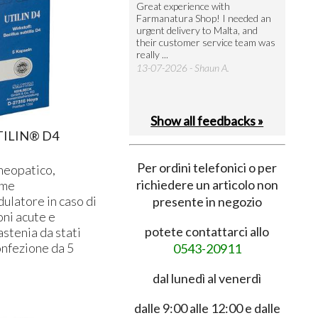
utto perfetto
Great experience with
Arrivati 
Farmanatura Shop! I needed an
notevole 
7-07-2026 - Ruggero V.
urgent delivery to Malta, and
per acquis
their customer service team was
08-07-202
really ...
13-07-2026 - Shaun A.
Show all feedbacks »
ILIN® D4
Per ordini telefonici o per
eopatico,
richiedere un articolo non
ome
latore in caso di
presente in negozio
ni acute e
potete contattarci allo
astenia da stati
onfezione da 5
0543-20911
dal lunedì al venerdì
dalle 9:00 alle 12:00 e dalle