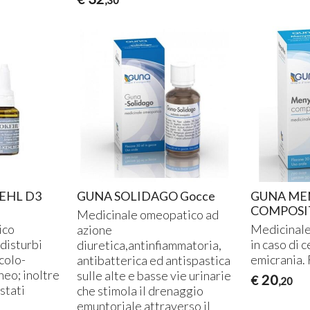
,30
EHL D3
GUNA SOLIDAGO Gocce
GUNA ME
COMPOSI
Medicinale omeopatico ad
ico
Medicinale
azione
 disturbi
in caso di 
diuretica,antinfiammatoria,
colo-
emicrania. 
antibatterica ed antispastica
neo; inoltre
sulle alte e basse vie urinarie
20
€
,20
 stati
che stimola il drenaggio
emuntoriale attraverso il