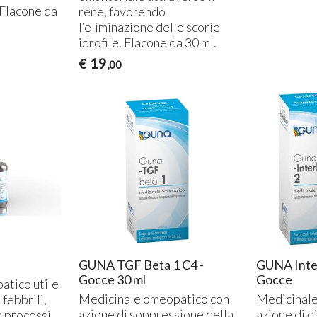
 Flacone da
rene, favorendo
l’eliminazione delle scorie
idrofile. Flacone da 30 ml.
19
€
,00
GUNA TGF Beta 1 C4 -
GUNA Inte
Gocce 30 ml
Gocce
atico utile
Medicinale omeopatico con
Medicinale
 febbrili,
azione di soppressione della
azione di 
; processi