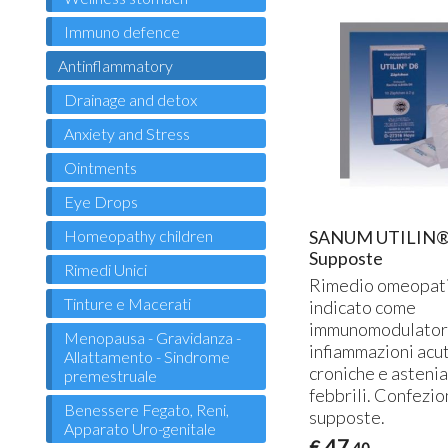
Immuno defence
Antinflammatory
Drainage and detox
Anxiety and Stress
Ointments
Eye Drops
Homeopathy children
SANUM UTILIN®
Supposte
Rimedi Unici
Rimedio omeopati
Tinture e Macerati
indicato come
immunomodulatore
Menopausa - Gravidanza -
infiammazioni acu
Allattamento - Sindrome
croniche e astenia
premestruale
febbrili. Confezio
Benessere Fegato, Reni,
supposte.
Apparato Uro-genitale
47
€