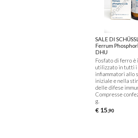
SALE DI SCHÜSS
Ferrum Phosphor
DHU
Fosfato di ferro è 
utilizzato in tutti 
infiammatori allo 
iniziale e nella s
delle difese immun
Compresse confez
g.
15
€
,90