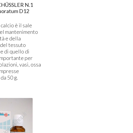
CHÜSSLER N.1
luoratum D12
calcio è il sale
nel mantenimento
tà e della
 del tessuto
e di quello di
importante per
olazioni, vasi, ossa
ompresse
da 50 g.