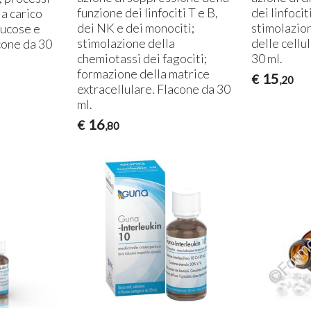
funzione dei linfociti T e B,
dei linfocit
 a carico
dei NK e dei monociti;
stimolazion
mucose e
stimolazione della
delle cellu
cone da 30
chemiotassi dei fagociti;
30 ml.
formazione della matrice
15
€
,20
extracellulare. Flacone da 30
ml.
16
€
,80