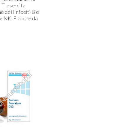
i T: esercita
e dei linfociti B e
le NK. Flacone da