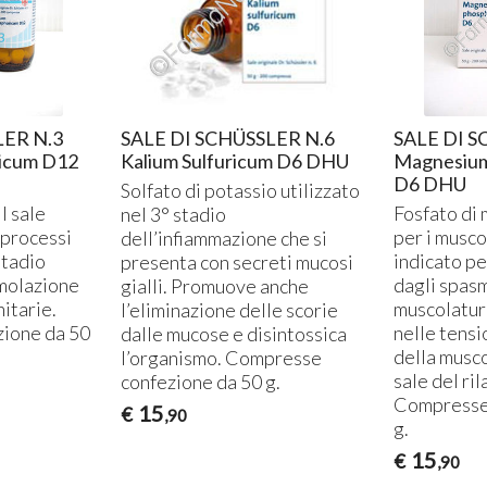
LER N.3
SALE DI SCHÜSSLER N.6
SALE DI S
icum D12
Kalium Sulfuricum D6 DHU
Magnesium
D6 DHU
Solfato di potassio utilizzato
il sale
Fosfato di 
nel 3° stadio
i processi
per i muscol
dell’infiammazione che si
stadio
indicato per
presenta con secreti mucosi
timolazione
dagli spasm
gialli. Promuove anche
itarie.
muscolatura
l’eliminazione delle scorie
ione da 50
nelle tensi
dalle mucose e disintossica
della muscol
l’organismo. Compresse
sale del ri
confezione da 50 g.
Compresse 
15
€
,90
g.
15
€
,90