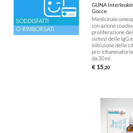
GUNA Interleuki
Gocce
Medicinale omeop
con azione coadiu
proliferazione dei 
sintesi delle IgG e
inibizione delle c
pro-infiammatorie
da 30 ml.
15
€
,20