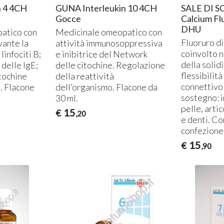
n 4 4CH
GUNA Interleukin 10 4CH
SALE DI S
Gocce
Calcium F
DHU
atico con
Medicinale omeopatico con
Fluoruro di 
vante la
attività immunosoppressiva
coinvolto 
linfociti B;
e inibitrice del Network
della solidi
 delle IgE;
delle citochine. Regolazione
flessibilità
itochine
della reattività
connettivo 
. Flacone
dell’organismo. Flacone da
sostegno: 
30 ml.
pelle, artic
15
€
,20
e denti. C
confezione 
15
€
,90