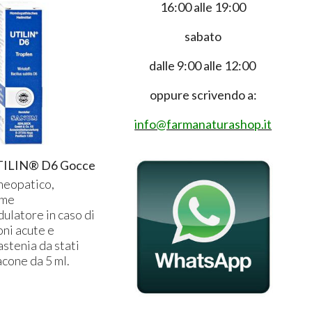
16:00 alle 19:00
sabato
dalle 9:00 alle 12:00
oppure scrivendo a:
info@farmanaturashop.it
ILIN® D6 Gocce
eopatico,
ome
latore in caso di
ni acute e
astenia da stati
acone da 5 ml.