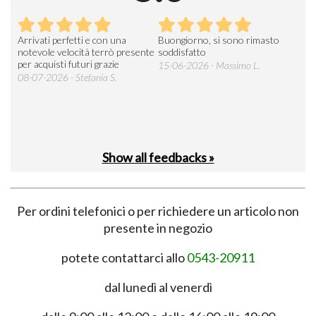
Arrivati perfetti e con una
Buongiorno, si sono rimasto
Espe
 an
notevole velocità terrò presente
soddisfatto
sod
per acquisti futuri grazie
15-06-2026 - Massimo L.
03-
 was
08-07-2026 - Stefania S.
M.
Show all feedbacks »
Per ordini telefonici o per richiedere un articolo non
presente in negozio
potete contattarci allo
0543-20911
dal lunedì al venerdì