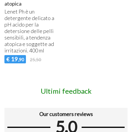
atopica
Lenet Ph è un
detergente delicato a
pH acido per la
detersione delle pelli
sensibili, a tendenza
atopica e soggette ad
irritazioni. 400 ml
19
€
,90
25,50
Ultimi feedback
Our customers reviews
5.0