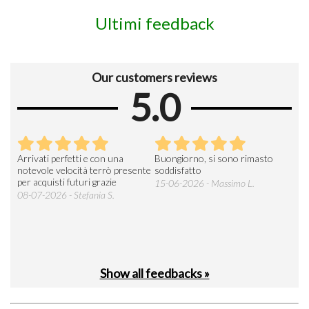
Ultimi feedback
Our customers reviews
5.0
Arrivati perfetti e con una
Buongiorno, si sono rimasto
Espe
 an
notevole velocità terrò presente
soddisfatto
sod
per acquisti futuri grazie
15-06-2026 - Massimo L.
03-
 was
08-07-2026 - Stefania S.
M.
Show all feedbacks »