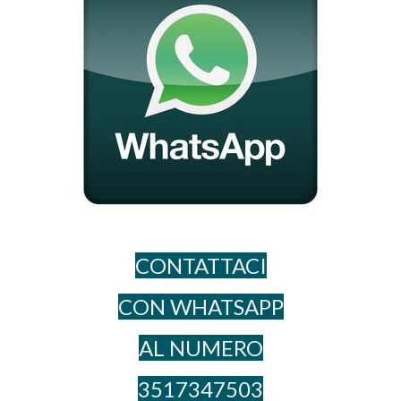
CONTATTACI
CON WHATSAPP
AL NUME​RO
3517347503