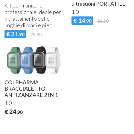
ultrasuoni PORTATILE
Kit per manicure
1.0
professionale ideale per
il trattamento delle
14
€
,90
24,90
unghie di mani e piedi.
21
€
,90
29,90
COLPHARMA
BRACCIALETTO
ANTIZANZARE 2 IN 1
1.0
24
€
,90