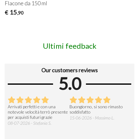
Flacone da 150 ml
15
€
,90
Ultimi feedback
Our customers reviews
5.0
Arrivati perfetti e con una
Buongiorno, si sono rimasto
Espe
 an
notevole velocità terrò presente
soddisfatto
sod
per acquisti futuri grazie
15-06-2026 - Massimo L.
03-
 was
08-07-2026 - Stefania S.
M.