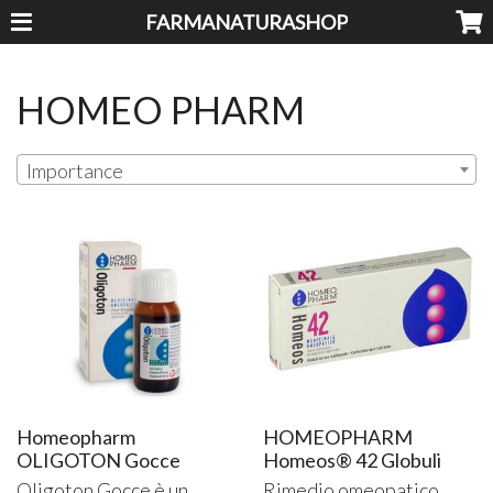
FARMANATURASHOP
HOMEO PHARM
Importance
Homeopharm
HOMEOPHARM
OLIGOTON Gocce
Homeos® 42 Globuli
Oligoton Gocce è un
Rimedio omeopatico