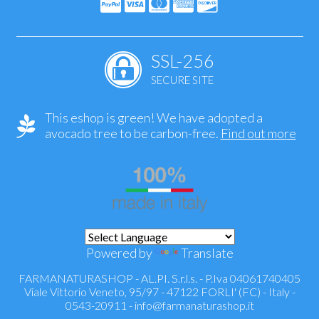
SSL-256
SECURE SITE
This eshop is green! We have adopted a
avocado tree to be carbon-free.
Find out more
Powered by
Translate
FARMANATURASHOP - AL.PI. S.r.l.s. - P.Iva 04061740405
Viale Vittorio Veneto, 95/97 - 47122 FORLI' (FC) - Italy -
0543-20911 -
info@farmanaturashop.it