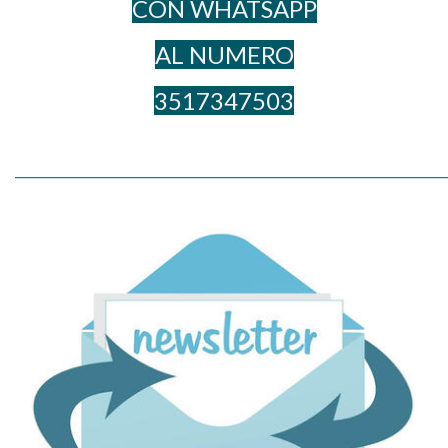
CON WHATSAPP
AL NUME​RO
3517347503
_____________________________________________________________