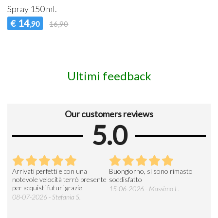
Spray 150 ml.
14
€
,90
16,90
Ultimi feedback
Our customers reviews
5.0
Arrivati perfetti e con una
Buongiorno, si sono rimasto
Espe
 an
notevole velocità terrò presente
soddisfatto
sod
per acquisti futuri grazie
15-06-2026 - Massimo L.
03-
 was
08-07-2026 - Stefania S.
M.