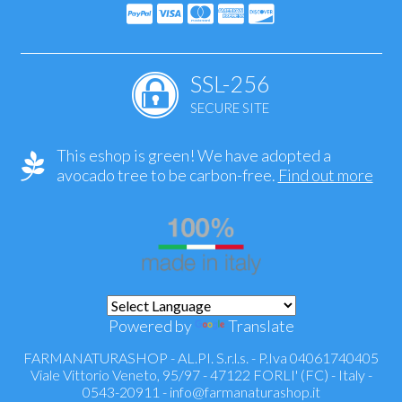
SSL-256
SECURE SITE
This eshop is green! We have adopted a
avocado tree to be carbon-free.
Find out more
Powered by
Translate
FARMANATURASHOP - AL.PI. S.r.l.s. - P.Iva 04061740405
Viale Vittorio Veneto, 95/97 - 47122 FORLI' (FC) - Italy -
0543-20911 -
info@farmanaturashop.it