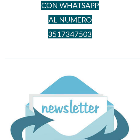
CON WHATSAPP
AL NUME​RO
3517347503
_____________________________________________________________