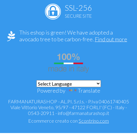
SSL-256
SECURE SITE
This eshop is green! We have adopted a
avocado tree to be carbon-free.
Find out more
Powered by
Translate
FARMANATURASHOP - AL.PI. S.r.l.s. - P.Iva 04061740405
Viale Vittorio Veneto, 95/97 - 47122 FORLI' (FC) - Italy -
0543-20911 -
info@farmanaturashop.it
Ecommerce creato con
Scontrino.com