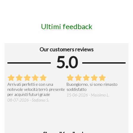
Ultimi feedback
Our customers reviews
5.0
Arrivati perfetti e con una
Buongiorno, si sono rimasto
Espe
 an
notevole velocità terrò presente
soddisfatto
sod
per acquisti futuri grazie
15-06-2026 - Massimo L.
03-
 was
08-07-2026 - Stefania S.
M.