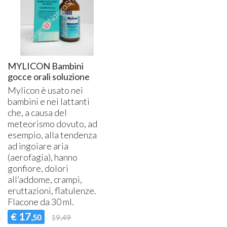
MYLICON Bambini
gocce orali soluzione
Mylicon è usato nei
bambini e nei lattanti
che, a causa del
meteorismo dovuto, ad
esempio, alla tendenza
ad ingoiare aria
(aerofagia), hanno
gonfiore, dolori
all’addome, crampi,
eruttazioni, flatulenze.
Flacone da 30 ml.
17
€
,50
19,49