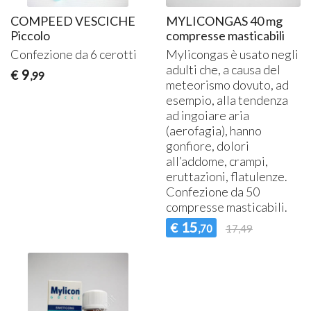
COMPEED VESCICHE
MYLICONGAS 40 mg
Piccolo
compresse masticabili
Confezione da 6 cerotti
Mylicongas è usato negli
adulti che, a causa del
9
€
,99
meteorismo dovuto, ad
esempio, alla tendenza
ad ingoiare aria
(aerofagia), hanno
gonfiore, dolori
all’addome, crampi,
eruttazioni, flatulenze.
Confezione da 50
compresse masticabili.
15
€
,70
17,49