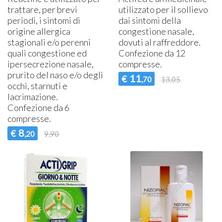
trattare, per brevi
utilizzato per il sollievo
periodi, i sintomi di
dai sintomi della
origine allergica
congestione nasale,
stagionali e/o perenni
dovuti al raffreddore.
quali congestione ed
Confezione da 12
ipersecrezione nasale,
compresse.
prurito del naso e/o degli
11
€
,70
13,05
occhi, starnuti e
lacrimazione.
Confezione da 6
compresse.
8
€
,20
9,90