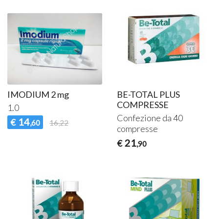
IMODIUM 2 mg
BE-TOTAL PLUS
COMPRESSE
1.0
Confezione da 40
14
€
,60
16,22
compresse
21
€
,90