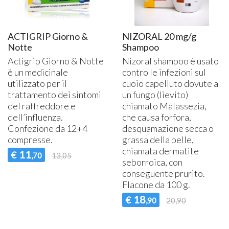
ACTIGRIP Giorno &
NIZORAL 20 mg/g
Notte
Shampoo
Actigrip Giorno & Notte
Nizoral shampoo è usato
è un medicinale
contro le infezioni sul
utilizzato per il
cuoio capelluto dovute a
trattamento dei sintomi
un fungo (lievito)
del raffreddore e
chiamato Malassezia,
dell’influenza.
che causa forfora,
Confezione da 12+4
desquamazione secca o
compresse.
grassa della pelle,
chiamata dermatite
11
€
,70
13,05
seborroica, con
conseguente prurito.
Flacone da 100 g.
18
€
,90
20,90