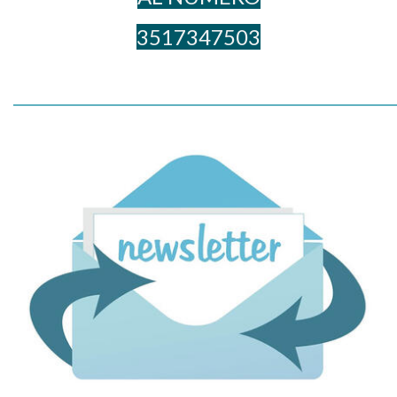
3517347503
_____________________________________________________________