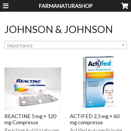
FARMANATURASHOP
JOHNSON & JOHNSON
Importance
REACTINE 5 mg + 120
ACTIFED 2,5 mg + 60
mg Compresse
mg compresse
Reactine è utilizzato per
Actifed è un medicinale