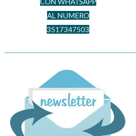
CON WHATSAPP
AL NUME​RO
3517347503
_____________________________________________________________