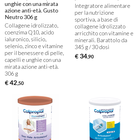
unghie con una mirata
Integratore alimentare
azione anti-età. Gusto
per la nutrizione
Neutro 306 g
sportiva, a base di
Collagene idrolizzato,
collagene idrolizzato
coenzima Q10, acido
arricchito con vitamine e
ialuronico, silicio,
minerali. Barattolo da
selenio, zinco e vitamine
345 g / 30 dosi
per il benessere di pelle,
34
€
,90
capelli e unghie con una
mirata azione anti-età.
306 g
42
€
,50