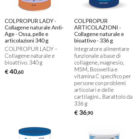
COLPROPUR LADY -
COLPROPUR
Collagene naturale Anti-
ARTICOLAZIONI -
Age - Ossa, pelle e
Collagene naturale e
articolazioni 340 g
bioattivo - 336 g
COLPROPUR
LADY
–
Integratore alimentare
Collagene naturale e
funzionale a base di
bioattivo. 340 g
collagene, magnesio,
MSM
, Boswellia e
40
€
,60
vitamina C specifico per
persone con problemi
articolari e delle
cartilagini.. Barattolo da
336 g
36
€
,90