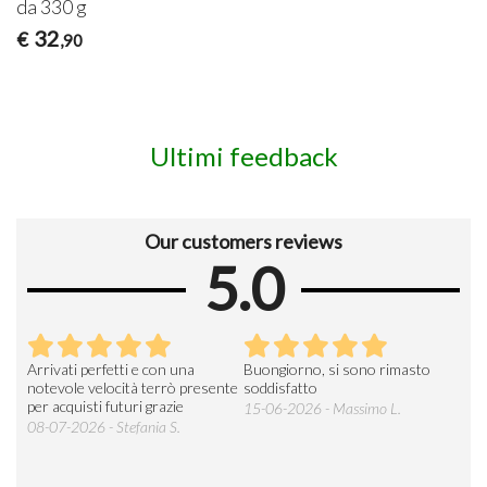
da 330 g
32
€
,90
Ultimi feedback
Our customers reviews
5.0
Arrivati perfetti e con una
Buongiorno, si sono rimasto
Espe
 an
notevole velocità terrò presente
soddisfatto
sod
per acquisti futuri grazie
15-06-2026 - Massimo L.
03-
 was
08-07-2026 - Stefania S.
M.