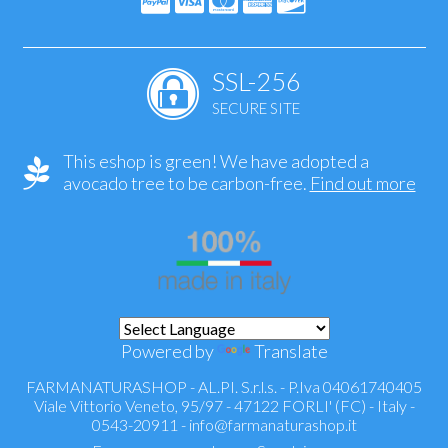
SSL-256
SECURE SITE
This eshop is green! We have adopted a
avocado tree to be carbon-free.
Find out more
Powered by
Translate
FARMANATURASHOP - AL.PI. S.r.l.s. - P.Iva 04061740405
Viale Vittorio Veneto, 95/97 - 47122 FORLI' (FC) - Italy -
0543-20911 -
info@farmanaturashop.it