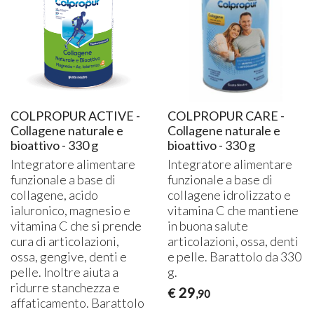
COLPROPUR ACTIVE -
COLPROPUR CARE -
Collagene naturale e
Collagene naturale e
bioattivo - 330 g
bioattivo - 330 g
Integratore alimentare
Integratore alimentare
funzionale a base di
funzionale a base di
collagene, acido
collagene idrolizzato e
ialuronico, magnesio e
vitamina C che mantiene
vitamina C che si prende
in buona salute
cura di articolazioni,
articolazioni, ossa, denti
ossa, gengive, denti e
e pelle. Barattolo da 330
pelle. Inoltre aiuta a
g.
ridurre stanchezza e
29
€
,90
affaticamento. Barattolo