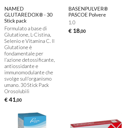
NAMED
BASENPULVER®
GLUTAREDOX® - 30
PASCOE Polvere
Stick pack
1.0
Formulato a base di
18
€
,00
Glutatione, L-Cistina,
Selenio e Vitamina C. Il
Glutatione è
fondamentale per
l’azione detossificante,
antiossidante e
immunomodulante che
svolge sull’organismo
umano. 30 Stick Pack
Orosolubili
41
€
,00