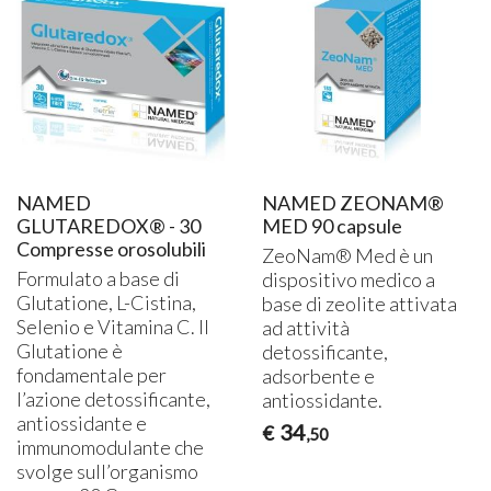
NAMED
NAMED ZEONAM®
GLUTAREDOX® - 30
MED 90 capsule
Compresse orosolubili
ZeoNam® Med è un
Formulato a base di
dispositivo medico a
Glutatione, L-Cistina,
base di zeolite attivata
Selenio e Vitamina C. Il
ad attività
Glutatione è
detossificante,
fondamentale per
adsorbente e
l’azione detossificante,
antiossidante.
antiossidante e
34
€
,50
immunomodulante che
svolge sull’organismo