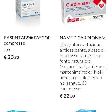
BASENTABS® PASCOE
NAMED CARDIONAM
compresse
Integratore ad azione
1.0
antiossidante, a base di
riso rosso fermentato,
23
€
,30
fonte naturale di
Monacolina K, utile per il
mantenimento di livelli
normali di colesterolo
nel sangue. 30
compresse
22
€
,00