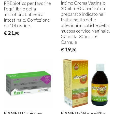
Intimo Crema Vaginale
PREbiotico per favorire
30 ml. + 6 Cannule è un
l’equilibrio della
preparato indicato nel
microflora batterica
trattamento delle
intestinale. Confezione
affezioni micotiche della
da 10 bustine.
mucosa cervico-vaginale.
21
€
,90
Candida. 30 ml. + 6
Cannule
19
€
,20
NAMED Disbioline
NAMED - Vibracell® -