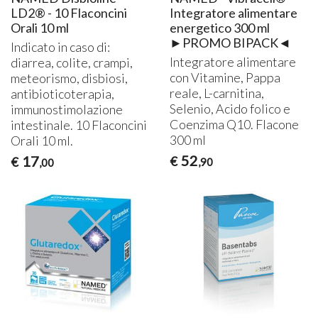
LD2® - 10 Flaconcini
Integratore alimentare
Orali 10 ml
energetico 300 ml
►PROMO BIPACK◄
Indicato in caso di:
Integratore alimentare
diarrea, colite, crampi,
con Vitamine, Pappa
meteorismo, disbiosi,
reale, L-carnitina,
antibioticoterapia,
Selenio, Acido folico e
immunostimolazione
Coenzima Q10. Flacone
intestinale. 10 Flaconcini
300 ml
Orali 10 ml.
52
17
€
€
,90
,00