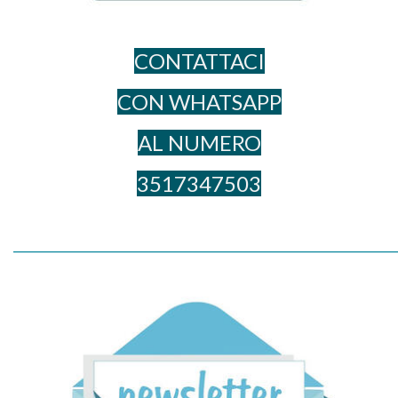
CONTATTACI
CON WHATSAPP
AL NUME​RO
3517347503
_____________________________________________________________