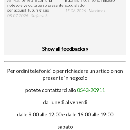
Arrivati perfetti e con una
Buongiorno, si sono rimasto
Espe
 an
notevole velocità terrò presente
soddisfatto
sod
per acquisti futuri grazie
15-06-2026 - Massimo L.
03-
 was
08-07-2026 - Stefania S.
M.
Show all feedbacks »
Per ordini telefonici o per richiedere un articolo non
presente in negozio
potete contattarci allo
0543-20911
dal lunedì al venerdì
dalle 9:00 alle 12:00 e dalle 16:00 alle 19:00
sabato