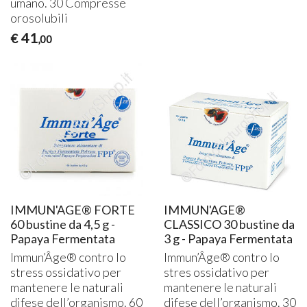
umano. 30 Compresse
orosolubili
41
€
,00
IMMUN'AGE® FORTE
IMMUN'AGE®
60 bustine da 4,5 g -
CLASSICO 30 bustine da
Papaya Fermentata
3 g - Papaya Fermentata
Immun’Âge® contro lo
Immun’Âge® contro lo
stress ossidativo per
stres ossidativo per
mantenere le naturali
mantenere le naturali
difese dell’organismo. 60
difese dell’organismo. 30