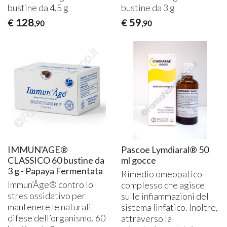
bustine da 4,5 g
bustine da 3 g
128
59
€
€
,90
,90
IMMUN'AGE®
Pascoe Lymdiaral® 50
CLASSICO 60 bustine da
ml gocce
3 g - Papaya Fermentata
Rimedio omeopatico
Immun’Âge® contro lo
complesso che agisce
stres ossidativo per
sulle infiammazioni del
mantenere le naturali
sistema linfatico. Inoltre,
difese dell’organismo. 60
attraverso la