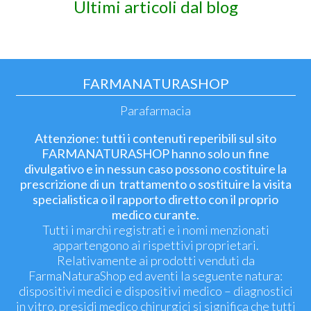
Ultimi articoli dal blog
FARMANATURASHOP
Parafarmacia
Attenzione: tutti i contenuti reperibili sul sito
FARMANATURASHOP hanno solo un fine
divulgativo e in nessun caso possono costituire la
prescrizione di un trattamento o sostituire la visita
specialistica o il rapporto diretto con il proprio
medico curante.
Tutti i marchi registrati e i nomi menzionati
appartengono ai rispettivi proprietari.
Relativamente ai prodotti venduti da
FarmaNaturaShop ed aventi la seguente natura:
dispositivi medici e dispositivi medico – diagnostici
in vitro, presidi medico chirurgici si significa che tutti