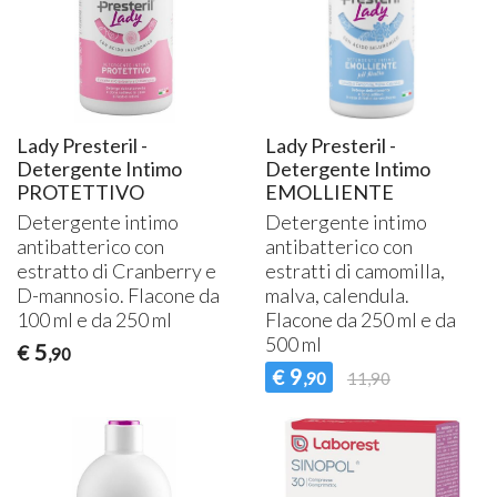
Lady Presteril -
Lady Presteril -
Detergente Intimo
Detergente Intimo
PROTETTIVO
EMOLLIENTE
Detergente intimo
Detergente intimo
antibatterico con
antibatterico con
estratto di Cranberry e
estratti di camomilla,
D-mannosio. Flacone da
malva, calendula.
100 ml e da 250 ml
Flacone da 250 ml e da
500 ml
5
€
,90
9
€
,90
11,90