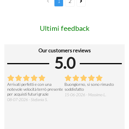
1
2
Ultimi feedback
Our customers reviews
5.0
Arrivati perfetti e con una
Buongiorno, si sono rimasto
Espe
 an
notevole velocità terrò presente
soddisfatto
sod
per acquisti futuri grazie
15-06-2026 - Massimo L.
03-
 was
08-07-2026 - Stefania S.
M.