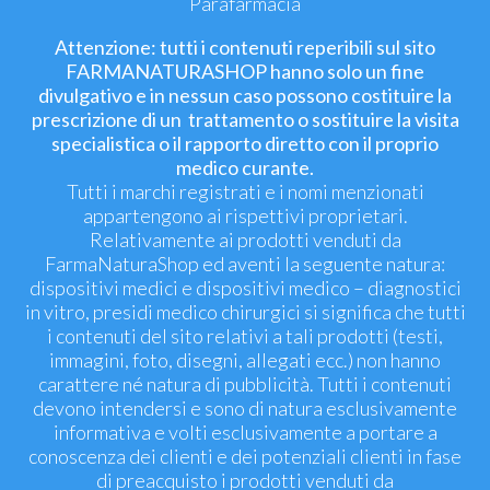
Parafarmacia
Attenzione: tutti i contenuti reperibili sul sito
FARMANATURASHOP hanno solo un fine
divulgativo e in nessun caso possono costituire la
prescrizione di un trattamento o sostituire la visita
specialistica o il rapporto diretto con il proprio
medico curante.
Tutti i marchi registrati e i nomi menzionati
appartengono ai rispettivi proprietari.
Relativamente ai prodotti venduti da
FarmaNaturaShop ed aventi la seguente natura:
dispositivi medici e dispositivi medico – diagnostici
in vitro, presidi medico chirurgici si significa che tutti
i contenuti del sito relativi a tali prodotti (testi,
immagini, foto, disegni, allegati ecc.) non hanno
carattere né natura di pubblicità. Tutti i contenuti
devono intendersi e sono di natura esclusivamente
informativa e volti esclusivamente a portare a
conoscenza dei clienti e dei potenziali clienti in fase
di preacquisto i prodotti venduti da