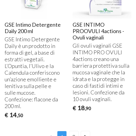
GSE Intimo Detergente
GSE INTIMO
Daily 200 ml
PROOVULI 4actions -
Ovuli vaginali
GSE
Intimo Detergente
Gli ovuli vaginali
GSE
Daily è un prodotto in
INTIMO
PRO
OVULI
forma di gel, a base di
4actions creano una
estratti vegetali.
barriera protettiva sulla
L’Opuntia, l’Ulivo e la
mucosa vaginale che la
Calendula conferiscono
idrata e la protegge in
un’azione emolliente e
caso di fastidi intimi e
lenitiva sulla pelle e
lesioni. Confezione da
sulle mucose.
10 ovuli vaginali.
Confezione: flacone da
200 ml.
18
€
,90
14
€
,50