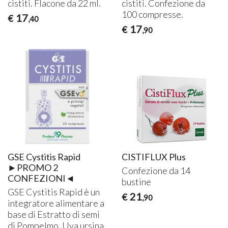
cistiti. Flacone da 22 ml.
cistiti. Confezione da
100 compresse.
17
€
,40
17
€
,90
GSE Cystitis Rapid
CISTIFLUX Plus
►PROMO 2
Confezione da 14
CONFEZIONI◄
bustine
GSE
Cystitis Rapid è un
21
€
,90
integratore alimentare a
base di Estratto di semi
di Pompelmo, Uva ursina,