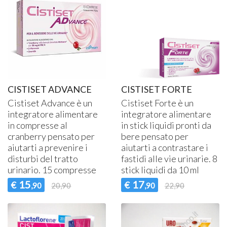
CISTISET ADVANCE
CISTISET FORTE
Cistiset Advance è un
Cistiset Forte è un
integratore alimentare
integratore alimentare
in compresse al
in stick liquidi pronti da
cranberry pensato per
bere pensato per
aiutarti a prevenire i
aiutarti a contrastare i
disturbi del tratto
fastidi alle vie urinarie. 8
urinario. 15 compresse
stick liquidi da 10 ml
15
17
€
€
,90
20,90
,90
22,90