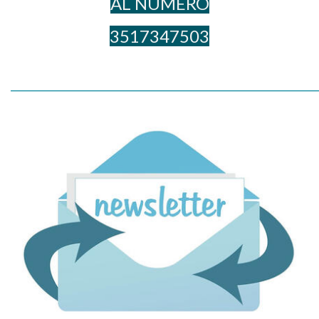
AL NUME​RO
3517347503
_____________________________________________________________