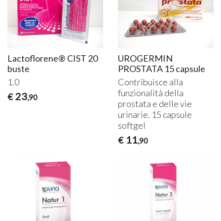
Lactoflorene® CIST 20
UROGERMIN
buste
PROSTATA 15 capsule
1.0
Contribuisce alla
funzionalità della
23
€
,90
prostata e delle vie
urinarie. 15 capsule
softgel
11
€
,90