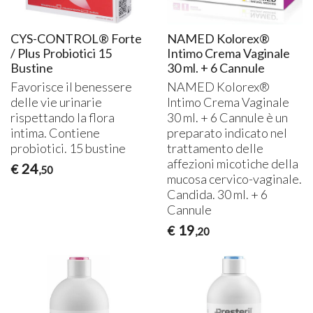
CYS-CONTROL® Forte
NAMED Kolorex®
/ Plus Probiotici 15
Intimo Crema Vaginale
Bustine
30 ml. + 6 Cannule
Favorisce il benessere
NAMED
Kolorex®
delle vie urinarie
Intimo Crema Vaginale
rispettando la flora
30 ml. + 6 Cannule è un
intima. Contiene
preparato indicato nel
probiotici. 15 bustine
trattamento delle
affezioni micotiche della
24
€
,50
mucosa cervico-vaginale.
Candida. 30 ml. + 6
Cannule
19
€
,20