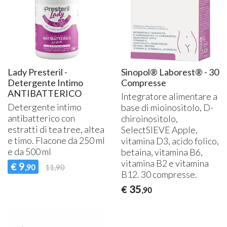
Lady Presteril -
Sinopol® Laborest® - 30
Detergente Intimo
Compresse
ANTIBATTERICO
Integratore alimentare a
Detergente intimo
base di mioinositolo, D-
antibatterico con
chiroinositolo,
estratti di tea tree, altea
SelectSIEVE Apple,
e timo. Flacone da 250 ml
vitamina D3, acido folico,
e da 500 ml
betaina, vitamina B6,
vitamina B2 e vitamina
9
€
,90
11,90
B12. 30 compresse.
35
€
,90