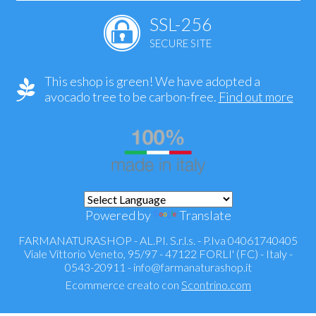
SSL-256
SECURE SITE
This eshop is green! We have adopted a
avocado tree to be carbon-free.
Find out more
Powered by
Translate
FARMANATURASHOP - AL.PI. S.r.l.s. - P.Iva 04061740405
Viale Vittorio Veneto, 95/97 - 47122 FORLI' (FC) - Italy -
0543-20911 -
info@farmanaturashop.it
Ecommerce creato con
Scontrino.com