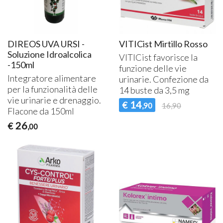
DIREOS UVA URSI -
VITICist Mirtillo Rosso
Soluzione Idroalcolica
VITICist favorisce la
-150ml
funzione delle vie
Integratore alimentare
urinarie. Confezione da
per la funzionalità delle
14 buste da 3,5 mg
vie urinarie e drenaggio.
14
€
,90
16,90
Flacone da 150ml
26
€
,00