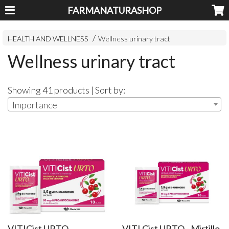
FARMANATURASHOP
HEALTH AND WELLNESS
Wellness urinary tract
Wellness urinary tract
Showing 41 products | Sort by:
Importance
VITICist URTO
VITI Cist URTO - Mirtillo