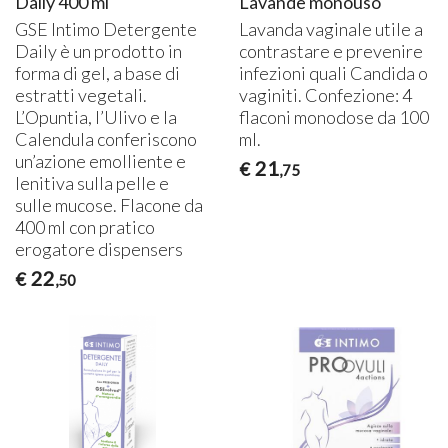
Daily 400 ml
Lavande monouso
GSE
Intimo Detergente
Lavanda vaginale utile a
Daily è un prodotto in
contrastare e prevenire
forma di gel, a base di
infezioni quali Candida o
estratti vegetali.
vaginiti. Confezione: 4
L’Opuntia, l’Ulivo e la
flaconi monodose da 100
Calendula conferiscono
ml.
un’azione emolliente e
21
€
,75
lenitiva sulla pelle e
sulle mucose. Flacone da
400 ml con pratico
erogatore dispensers
22
€
,50