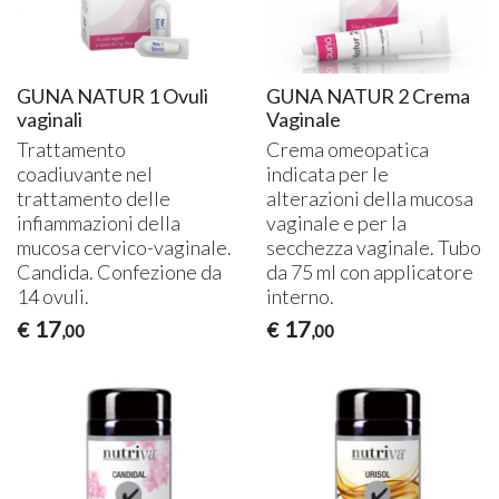
GUNA NATUR 1 Ovuli
GUNA NATUR 2 Crema
vaginali
Vaginale
Trattamento
Crema omeopatica
coadiuvante nel
indicata per le
trattamento delle
alterazioni della mucosa
infiammazioni della
vaginale e per la
mucosa cervico-vaginale.
secchezza vaginale. Tubo
Candida. Confezione da
da 75 ml con applicatore
14 ovuli.
interno.
17
17
€
€
,00
,00