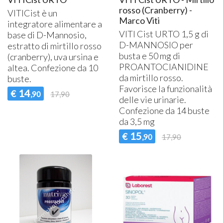
rosso (Cranberry) -
VITICist è un
Marco Viti
integratore alimentare a
VITI
Cist
URTO
1,5 g di
base di D-Mannosio,
D-
MANNOSIO
per
estratto di mirtillo rosso
busta e 50 mg di
(cranberry), uva ursina e
PROANTOCIANIDINE
altea. Confezione da 10
da mirtillo rosso.
buste.
Favorisce la funzionalità
14
€
,90
17,90
delle vie urinarie.
Confezione da 14 buste
da 3,5 mg
15
€
,90
17,90