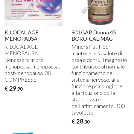
KILOCAL AGE
SOLGAR Donna 45
MENOPAUSA
BORO-CAL-MAG
KILOCAL
AGE
Minerali utili per
MENOPAUSA
mantenere la salute di
Benessere in pre-
ossa e denti. Il magnesio
menopausa, menopausa,
contribuisce al normale
post-menopausa. 30
funzionamento del
COMPRESSE
sistema nervoso, alla
funzione psicologica e
29
€
,90
alla riduzione della
stanchezza e
dell’affaticamento. 100
tavolette
28
€
,00