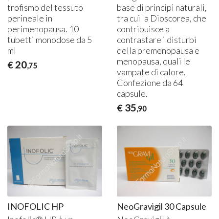
trofismo del tessuto
base di principi naturali,
perineale in
tra cui la Dioscorea, che
perimenopausa. 10
contribuisce a
tubetti monodose da 5
contrastare i disturbi
ml
della premenopausa e
menopausa, quali le
20
€
,75
vampate di calore.
Confezione da 64
capsule.
35
€
,90
INOFOLIC HP
NeoGravigil 30 Capsule