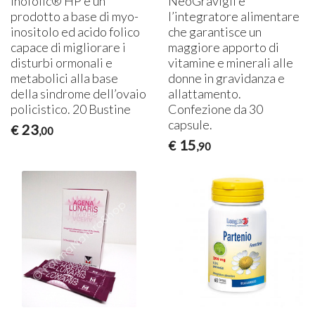
Inofolic® HP è un
NeoGravigil è
prodotto a base di myo-
l’integratore alimentare
inositolo ed acido folico
che garantisce un
capace di migliorare i
maggiore apporto di
disturbi ormonali e
vitamine e minerali alle
metabolici alla base
donne in gravidanza e
della sindrome dell’ovaio
allattamento.
policistico. 20 Bustine
Confezione da 30
capsule.
23
€
,00
15
€
,90