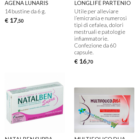
AGENA LUNARIS
LONGLIFE PARTENIO
14 bustine da 6 g.
Utile per alleviare
l’emicrania e numerosi
17
€
,50
tipi di cefalea, dolori
mestruali e patologie
infiammatorie.
Confezione da 60
capsule.
16
€
,70