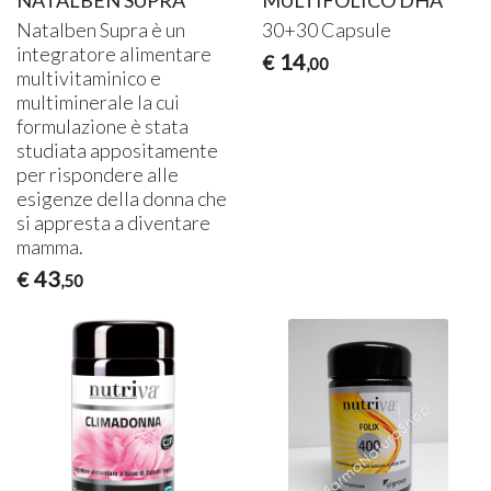
NATALBEN SUPRA
MULTIFOLICO DHA
Natalben Supra è un
30+30 Capsule
integratore alimentare
14
€
,00
multivitaminico e
multiminerale la cui
formulazione è stata
studiata appositamente
per rispondere alle
esigenze della donna che
si appresta a diventare
mamma.
43
€
,50