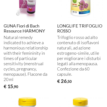
GUNA Fiori di Bach
LONGLIFE TRIFOGLIO
Resource HARMONY
ROSSO
Natural remedy
Trifoglio rosso ad alto
indicated to achieve a
contenuto di isoflavoni
harmonious relationship
naturali, ad azione
with their femininity in
estrogeno-simile, utile
times of particular
per migliorare i disturbi
sensitivity (menstrual
legati alla menopausa.
cycles, pregnancy,
Confezione da 60
menopause). Flacone da
capsule.
20 ml
26
€
,50
15
€
,90