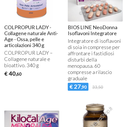
COLPROPUR LADY -
BIOS LINE NeoDonna
Collagene naturale Anti-
Isoflavoni Integratore
Age - Ossa, pelle e
Integratore di isoflavoni
articolazioni 340 g
di soia in compresse per
COLPROPUR
LADY
–
affrontare i fastidiosi
Collagene naturale e
disturbi della
bioattivo. 340 g
menopausa. 60
compresse a rilascio
40
€
,60
graduale
27
€
,90
33,50