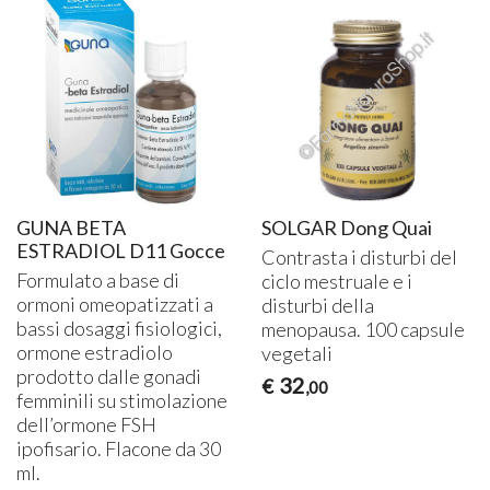
GUNA BETA
SOLGAR Dong Quai
ESTRADIOL D11 Gocce
Contrasta i disturbi del
Formulato a base di
ciclo mestruale e i
ormoni omeopatizzati a
disturbi della
bassi dosaggi fisiologici,
menopausa. 100 capsule
ormone estradiolo
vegetali
prodotto dalle gonadi
32
€
,00
femminili su stimolazione
dell’ormone
FSH
ipofisario. Flacone da 30
ml.