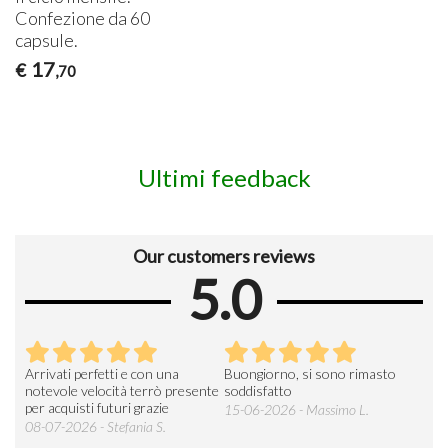
Confezione da 60
capsule.
17
€
,70
Ultimi feedback
Our customers reviews
5.0
Arrivati perfetti e con una
Buongiorno, si sono rimasto
Espe
 an
notevole velocità terrò presente
soddisfatto
sod
per acquisti futuri grazie
15-06-2026 - Massimo L.
03-
 was
08-07-2026 - Stefania S.
M.