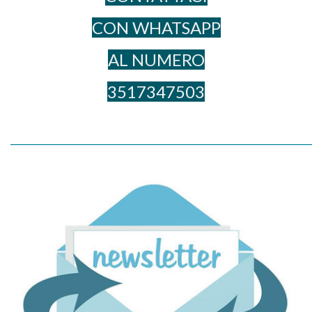
CON WHATSAPP
AL NUME​RO
3517347503
_____________________________________________________________