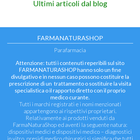
Ultimi articoli dal blog
FARMANATURASHOP
Parafarmacia
Attenzione: tutti i contenuti reperibili sul sito
FARMANATURASHOP hanno solo un fine
divulgativo e in nessun caso possono costituire la
prescrizione di un trattamento o sostituire la visita
specialistica o il rapporto diretto con il proprio
medico curante.
Tutti i marchi registrati e i nomi menzionati
appartengono ai rispettivi proprietari.
Relativamente ai prodotti venduti da
FarmaNaturaShop ed aventi la seguente natura:
dispositivi medici e dispositivi medico – diagnostici
in vitro, presidi medico chirurgici si significa che tutti