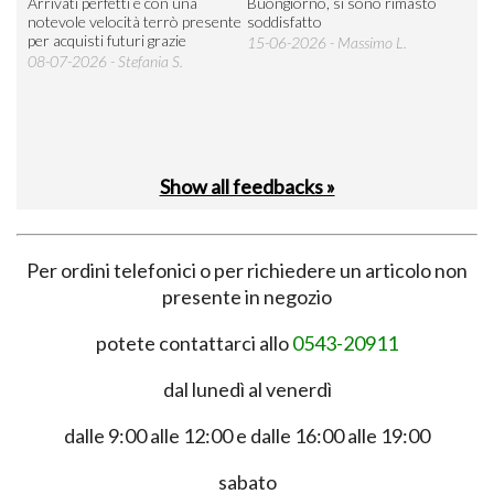
Arrivati perfetti e con una
Buongiorno, si sono rimasto
Espe
 an
notevole velocità terrò presente
soddisfatto
sod
per acquisti futuri grazie
15-06-2026 - Massimo L.
03-
 was
08-07-2026 - Stefania S.
M.
Show all feedbacks »
Per ordini telefonici o per richiedere un articolo non
presente in negozio
potete contattarci allo
0543-20911
dal lunedì al venerdì
dalle 9:00 alle 12:00 e dalle 16:00 alle 19:00
sabato