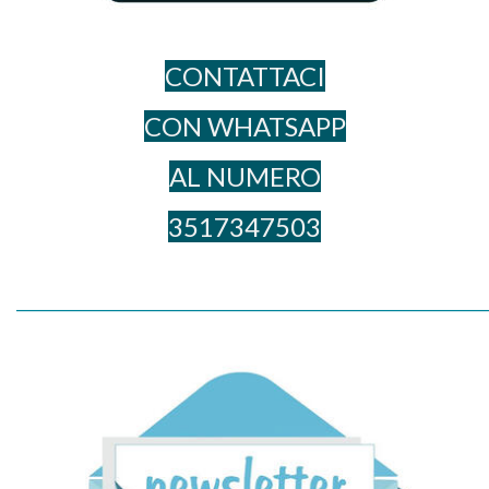
CONTATTACI
CON WHATSAPP
AL NUME​RO
3517347503
_____________________________________________________________