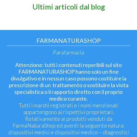
Ultimi articoli dal blog
FARMANATURASHOP
Parafarmacia
Attenzione: tutti i contenuti reperibili sul sito
FARMANATURASHOP hanno solo un fine
divulgativo e in nessun caso possono costituire la
prescrizione di un trattamento o sostituire la visita
specialistica o il rapporto diretto con il proprio
medico curante.
Tutti i marchi registrati e i nomi menzionati
appartengono ai rispettivi proprietari.
Relativamente ai prodotti venduti da
FarmaNaturaShop ed aventi la seguente natura:
dispositivi medici e dispositivi medico – diagnostici