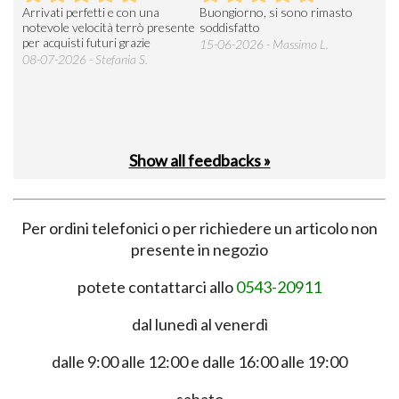
Arrivati perfetti e con una
Buongiorno, si sono rimasto
Espe
 an
notevole velocità terrò presente
soddisfatto
sod
per acquisti futuri grazie
15-06-2026 - Massimo L.
03-
 was
08-07-2026 - Stefania S.
M.
Show all feedbacks »
Per ordini telefonici o per richiedere un articolo non
presente in negozio
potete contattarci allo
0543-20911
dal lunedì al venerdì
dalle 9:00 alle 12:00 e dalle 16:00 alle 19:00
sabato