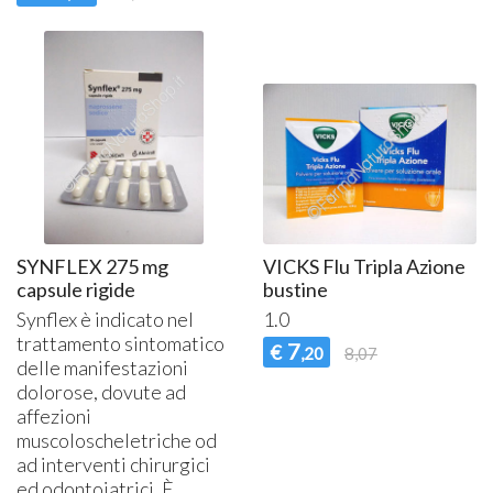
SYNFLEX 275 mg
VICKS Flu Tripla Azione
capsule rigide
bustine
Synflex è indicato nel
1.0
trattamento sintomatico
7
€
,20
8,07
delle manifestazioni
dolorose, dovute ad
affezioni
muscoloscheletriche od
ad interventi chirurgici
ed odontoiatrici. È