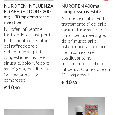
NUROFEN INFLUENZA
NUROFEN 400 mg
E RAFFREDDORE 200
compresse rivestite
mg + 30 mg compresse
Nurofen è usato per il
rivestite
trattamento di dolori di
Nurofen Influenza e
varia natura: mal di testa,
Raffreddore si usa per il
mal di denti, nevralgie,
trattamento dei sintomi
dolori muscolari e
del raffreddore e
osteoarticolari, dolori
dell’influenza quali
mestruali e come
congestione nasale e
coadiuvante nel
sinusale, dolori, febbre,
trattamento di febbre e
mal di gola, mal di testa.
influenza. Confezione da
Confezione da 12
12 compresse.
compresse.
10
€
,30
10
€
,90