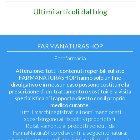
Ultimi articoli dal blog
FARMANATURASHOP
Parafarmacia
Attenzione: tutti i contenuti reperibili sul sito
FARMANATURASHOP hanno solo un fine
divulgativo e in nessun caso possono costituire la
prescrizione di un trattamento o sostituire la visita
specialistica o il rapporto diretto con il proprio
medico curante.
Tutti i marchi registrati e i nomi menzionati
appartengono ai rispettivi proprietari.
Relativamente ai prodotti venduti da
FarmaNaturaShop ed aventi la seguente natura:
dispositivi medici e dispositivi medico – diagnostici