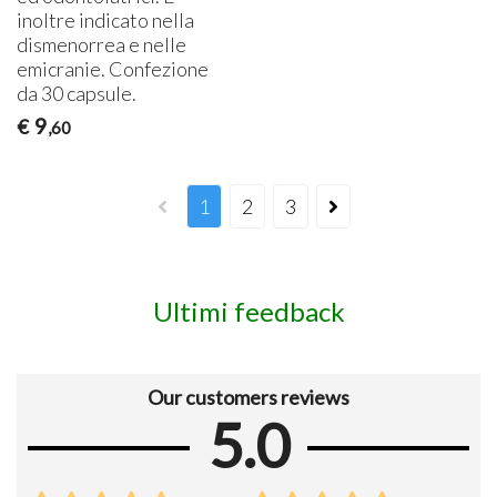
inoltre indicato nella
dismenorrea e nelle
emicranie. Confezione
da 30 capsule.
9
€
,60
1
2
3
Ultimi feedback
Our customers reviews
5.0