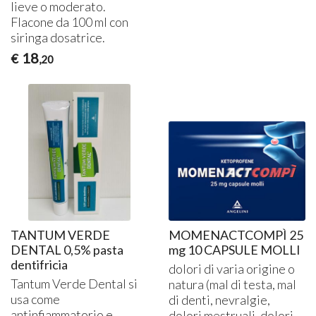
lieve o moderato.
Flacone da 100 ml con
siringa dosatrice.
18
€
,20
TANTUM VERDE
MOMENACTCOMPÌ 25
DENTAL 0,5% pasta
mg 10 CAPSULE MOLLI
dentifricia
dolori di varia origine o
Tantum Verde Dental si
natura (mal di testa, mal
usa come
di denti, nevralgie,
antinfiammatorio e
dolori mestruali, dolori