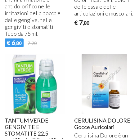
antidolorifico nelle
delle ossa e delle
irritazioni della bocca e
articolazioni e muscolari.
delle gengive, nelle
7
€
,80
gengiviti e stomatiti.
Tubo da 75 ml.
6
€
,80
7,20
TANTUM VERDE
CERULISINA DOLORE
GENGIVITE E
Gocce Auricolari
STOMATITE 22,5
Cerulisina Dolore è un