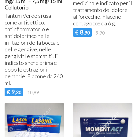
mg/15 ml + 7,5 mg/15 ml
medicinale indicato per il
Collutorio
trattamento del dolore
Tantum Verde si usa
all’orecchio. Flacone
come antisettico,
contagocce da 6 g.
antinfiammatorio e
8
€
,90
9,90
antidolorifico nelle
irritazioni della bocca e
delle gengive, nelle
gengiviti e stomatiti. E’
indicato anche prima e
dopo le estrazioni
dentarie. Flacone da 240
ml.
9
€
,30
10,99