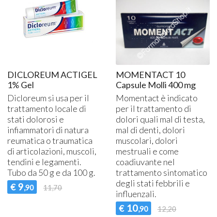
DICLOREUM ACTIGEL
MOMENTACT 10
1% Gel
Capsule Molli 400 mg
Dicloreum si usa per il
Momentact è indicato
trattamento locale di
per il trattamento di
stati dolorosi e
dolori quali mal di testa,
infiammatori di natura
mal di denti, dolori
reumatica o traumatica
muscolari, dolori
di articolazioni, muscoli,
mestruali e come
tendini e legamenti.
coadiuvante nel
Tubo da 50 g e da 100 g.
trattamento sintomatico
degli stati febbrili e
9
€
,90
11,70
influenzali.
10
€
,90
12,20