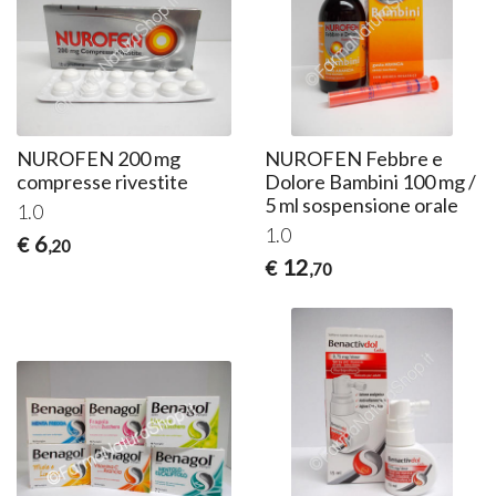
NUROFEN 200 mg
NUROFEN Febbre e
compresse rivestite
Dolore Bambini 100 mg /
5 ml sospensione orale
1.0
1.0
6
€
,20
12
€
,70