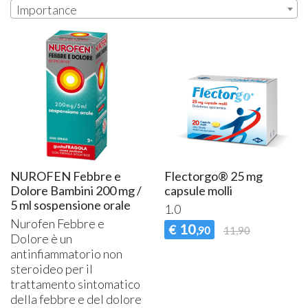
Importance
NUROFEN Febbre e
Flectorgo® 25 mg
Dolore Bambini 200 mg /
capsule molli
5 ml sospensione orale
1.0
Nurofen Febbre e
10
€
,90
11,90
Dolore è un
antinfiammatorio non
steroideo per il
trattamento sintomatico
della febbre e del dolore