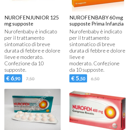
NUROFENJUNIOR 125
NUROFENBABY 60 mg
mg supposte
supposte Prima Infanzia
Nurofenbaby è indicato
Nurofenbaby è indicato
per il trattamento
per il trattamento
sintomatico di breve
sintomatico di breve
durata di febbre e dolore
durata di febbre e dolore
lieve e moderato.
lieve e
Confezione da 10
moderato. Confezione
supposte.
da 10 supposte.
6
5
€
€
,90
7,50
,50
6,50