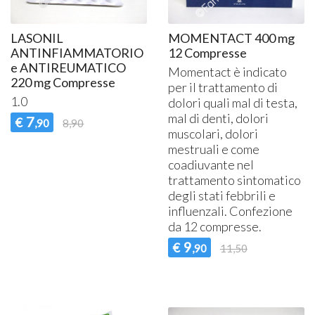
LASONIL
MOMENTACT 400 mg
ANTINFIAMMATORIO
12 Compresse
e ANTIREUMATICO
Momentact è indicato
220 mg Compresse
per il trattamento di
1.0
dolori quali mal di testa,
mal di denti, dolori
7
€
,90
8,90
muscolari, dolori
mestruali e come
coadiuvante nel
trattamento sintomatico
degli stati febbrili e
influenzali. Confezione
da 12 compresse.
9
€
,90
11,50