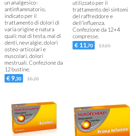
un analgesico-
utilizzato per il
antinfiammatorio,
trattamento dei sintomi
indicato per il
del raffreddore e
trattamento di dolori di
dell’influenza.
varia origine e natura
Confezione da 12+4
quali: mal di testa, mal di
compresse.
denti, nevralgie, dolori
11
€
,70
13,05
osteo-articolari e
muscolari, dolori
mestruali. Confezione da
12 bustine.
9
€
,30
10,20