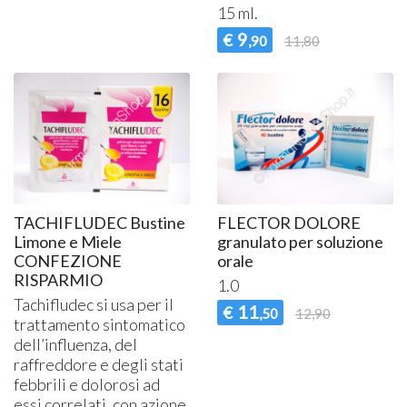
15 ml.
9
€
,90
11,80
TACHIFLUDEC Bustine
FLECTOR DOLORE
Limone e Miele
granulato per soluzione
CONFEZIONE
orale
RISPARMIO
1.0
Tachifludec si usa per il
11
€
,50
12,90
trattamento sintomatico
dell’influenza, del
raffreddore e degli stati
febbrili e dolorosi ad
essi correlati, con azione