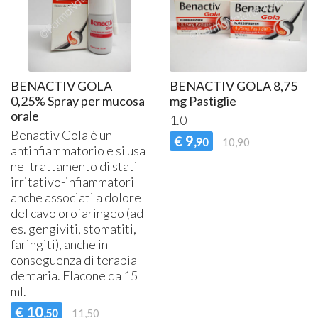
BENACTIV GOLA
BENACTIV GOLA 8,75
0,25% Spray per mucosa
mg Pastiglie
orale
1.0
Benactiv Gola è un
9
€
,90
10,90
antinfiammatorio e si usa
nel trattamento di stati
irritativo-infiammatori
anche associati a dolore
del cavo orofaringeo (ad
es. gengiviti, stomatiti,
faringiti), anche in
conseguenza di terapia
dentaria. Flacone da 15
ml.
10
€
,50
11,50