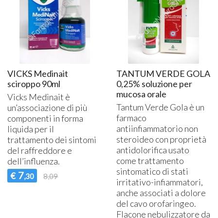
VICKS Medinait
TANTUM VERDE GOLA
sciroppo 90ml
0,25% soluzione per
mucosa orale
Vicks Medinait è
Tantum Verde Gola è un
un’associazione di più
farmaco
componenti in forma
antiinfiammatorio non
liquida per il
steroideo con proprietà
trattamento dei sintomi
antidolorifica usato
del raffreddore e
come trattamento
dell’influenza.
sintomatico di stati
7
€
,30
8,09
irritativo-infiammatori,
anche associati a dolore
del cavo orofaringeo.
Flacone nebulizzatore da