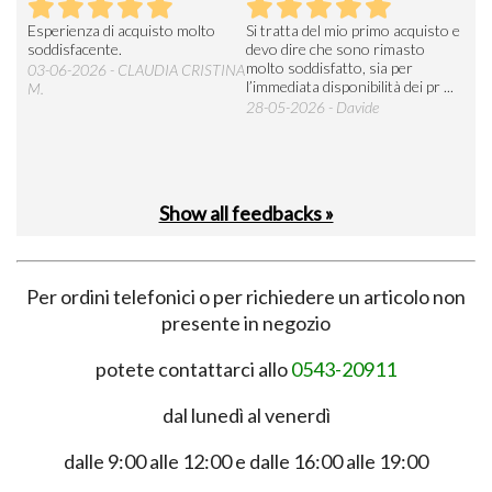
Esperienza di acquisto molto
Si tratta del mio primo acquisto e
Vel
soddisfacente.
devo dire che sono rimasto
19-0
molto soddisfatto, sia per
03-06-2026 - CLAUDIA CRISTINA
l’immediata disponibilità dei pr ...
M.
28-05-2026 - Davide
Show all feedbacks »
Per ordini telefonici o per richiedere un articolo non
presente in negozio
potete contattarci allo
0543-20911
dal lunedì al venerdì
dalle 9:00 alle 12:00 e dalle 16:00 alle 19:00