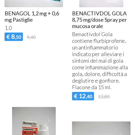
BENAGOL 1,2 mg + 0,6
BENACTIVDOL GOLA
mg Pastiglie
8,75 mg/dose Spray per
mucosa orale
1.0
Benactivdol Gola
8
€
,50
9,40
contiene flurbiprofene,
un antinfiammatorio
indicato per alleviare i
sintomi del mal di gola
come infiammazione alla
gola, dolore, difficoltà a
deglutire e gonfiore.
Flacone da 15 ml.
12
€
,40
13,80