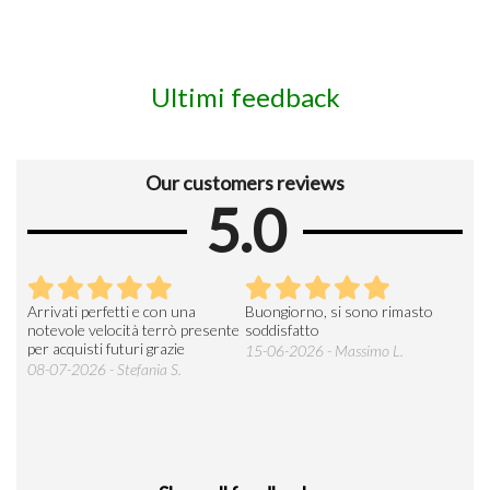
Ultimi feedback
Our customers reviews
5.0
Arrivati perfetti e con una
Buongiorno, si sono rimasto
Espe
 an
notevole velocità terrò presente
soddisfatto
sod
per acquisti futuri grazie
15-06-2026 - Massimo L.
03-
 was
08-07-2026 - Stefania S.
M.