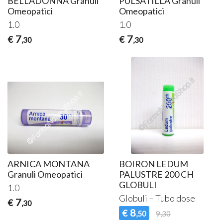
BELLADONNA Granuli
PULSATILLA Granuli
Omeopatici
Omeopatici
1.0
1.0
7
7
€
€
,30
,30
ARNICA MONTANA
BOIRON LEDUM
Granuli Omeopatici
PALUSTRE 200 CH
GLOBULI
1.0
Globuli – Tubo dose
7
€
,30
8
€
,50
9,30