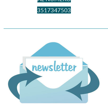
3517347503
_____________________________________________________________