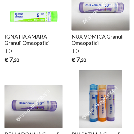
IGNATIA AMARA
NUX VOMICA Granuli
Granuli Omeopatici
Omeopatici
1.0
1.0
7
7
€
€
,30
,30