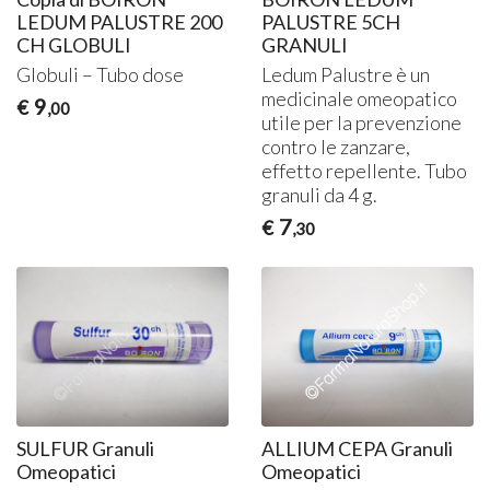
LEDUM PALUSTRE 200
PALUSTRE 5CH
CH GLOBULI
GRANULI
Globuli – Tubo dose
Ledum Palustre è un
medicinale omeopatico
9
€
,00
utile per la prevenzione
contro le zanzare,
effetto repellente. Tubo
granuli da 4 g.
7
€
,30
SULFUR Granuli
ALLIUM CEPA Granuli
Omeopatici
Omeopatici