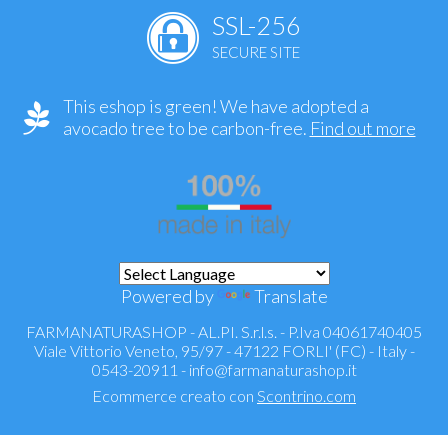
SSL-256
SECURE SITE
This eshop is green! We have adopted a
avocado tree to be carbon-free.
Find out more
Powered by
Translate
FARMANATURASHOP - AL.PI. S.r.l.s. - P.Iva 04061740405
Viale Vittorio Veneto, 95/97 - 47122 FORLI' (FC) - Italy -
0543-20911 -
info@farmanaturashop.it
Ecommerce creato con
Scontrino.com