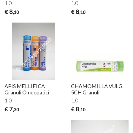
1.0
1.0
8
8
€
€
,10
,10
APIS MELLIFICA
CHAMOMILLA VULG.
Granuli Omeopatici
5CH Granuli
1.0
1.0
7
8
€
€
,30
,10