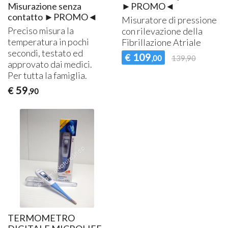
Misurazione senza
►PROMO◄
contatto ►PROMO◄
Misuratore di pressione
Preciso misura la
con rilevazione della
temperatura in pochi
Fibrillazione Atriale
secondi, testato ed
109
€
,00
139,90
approvato dai medici.
Per tutta la famiglia.
59
€
,90
TERMOMETRO