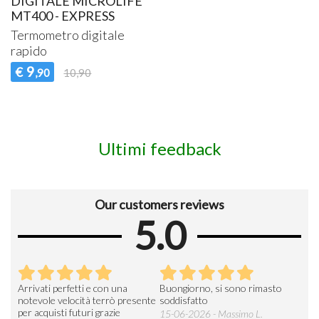
DIGITALE MICROLIFE
MT400 - EXPRESS
Termometro digitale
rapido
9
€
,90
10,90
Ultimi feedback
Our customers reviews
5.0
Arrivati perfetti e con una
Buongiorno, si sono rimasto
Espe
 an
notevole velocità terrò presente
soddisfatto
sod
per acquisti futuri grazie
15-06-2026 - Massimo L.
03-