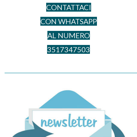
CONTATTACI
CON WHATSAPP
AL NUME​RO
3517347503
_____________________________________________________________