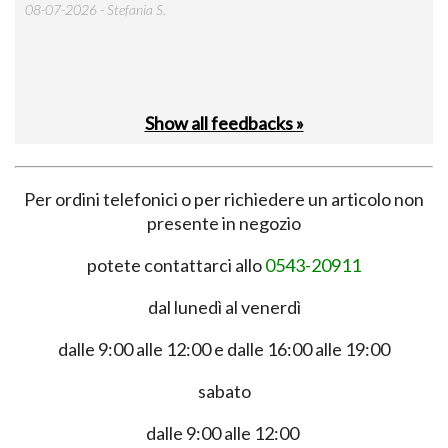
 was
08-07-2026 - Stefania S.
M.
Show all feedbacks »
Per ordini telefonici o per richiedere un articolo non
presente in negozio
potete contattarci allo
0543-20911
dal lunedì al venerdì
dalle 9:00 alle 12:00 e dalle 16:00 alle 19:00
sabato
dalle 9:00 alle 12:00