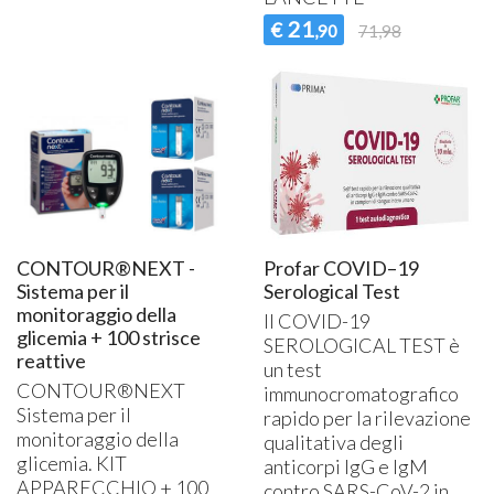
21
€
,90
71,98
CONTOUR®NEXT -
Profar COVID–19
Sistema per il
Serological Test
monitoraggio della
Il
COVID
-19
glicemia + 100 strisce
SEROLOGICAL
TEST
è
reattive
un test
CONTOUR®NEXT
immunocromatografico
Sistema per il
rapido per la rilevazione
monitoraggio della
qualitativa degli
glicemia.
KIT
anticorpi IgG e IgM
APPARECCHIO
+ 100
contro
SARS
-CoV-2 in