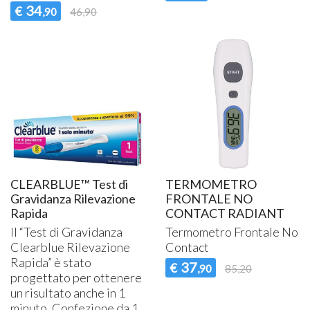
34
€
,90
46,90
CLEARBLUE™ Test di
TERMOMETRO
Gravidanza Rilevazione
FRONTALE NO
Rapida
CONTACT RADIANT
Il “Test di Gravidanza
Termometro Frontale No
Clearblue Rilevazione
Contact
Rapida” è stato
37
€
,90
85,20
progettato per ottenere
un risultato anche in 1
minuto. Confezione da 1