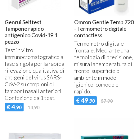
Genrui Selftest
Omron Gentle Temp 720
Tampone rapido
- Termometro digitale
antigenico Covid-19 1
contactless
pezzo
Termometro digitale
Test in vitro
frontale. Mediante una
immunocromatografico a
tecnologia di precisione,
fase singola per la rapida
misura la temperatura di
rilevazione qualitativa di
fronte, superficie o
antigeni del virus
SARS
-
ambiente in modo
CoV-2 su campioni di
igienico, comodo e
tamponi nasali anteriori
rapido.
Confezione da 1 test.
49
€
,90
57,90
4
€
,90
14,90