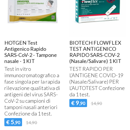
HOTGEN Test
BIOTECH FLOWFLEX
Antigenico Rapido
TEST ANTIGENICO
SARS-CoV-2 - Tampone
RAPIDO SARS-COV-2
nasale - 1 KIT
(Nasale/Salivare) 1 KIT
Test in vitro
TEST
RAPIDO
PER
immunocromatografico a
L’ANTIGENE
COVID
-19
fase singola per la rapida
(Nasale/Salivare)
PER
rilevazione qualitativa di
L’AUTOTEST Confezione
antigeni del virus
SARS
-
da 1 test.
CoV-2 su campioni di
9
€
,90
14,90
tamponi nasali anteriori
Confezione da 1 test.
5
€
,90
14,90