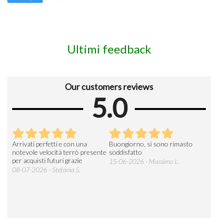
Ultimi feedback
Our customers reviews
5.0
Arrivati perfetti e con una
Buongiorno, si sono rimasto
Espe
 an
notevole velocità terrò presente
soddisfatto
sod
per acquisti futuri grazie
15-06-2026 - Massimo L.
03-
 was
08-07-2026 - Stefania S.
M.