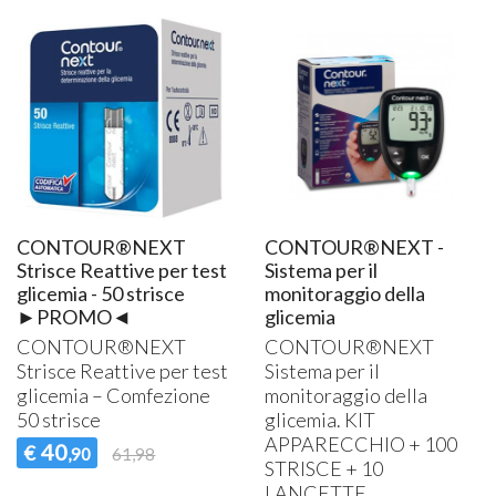
CONTOUR®NEXT
CONTOUR®NEXT -
Strisce Reattive per test
Sistema per il
glicemia - 50 strisce
monitoraggio della
►PROMO◄
glicemia
CONTOUR®NEXT
CONTOUR®NEXT
Strisce Reattive per test
Sistema per il
glicemia – Comfezione
monitoraggio della
50 strisce
glicemia.
KIT
APPARECCHIO
+ 100
40
€
,90
61,98
STRISCE
+ 10
LANCETTE