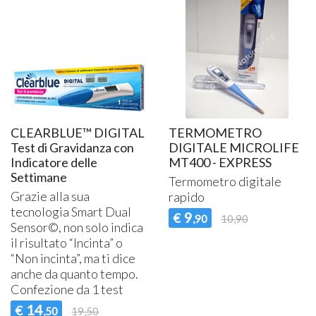
CLEARBLUE™ DIGITAL
TERMOMETRO
Test di Gravidanza con
DIGITALE MICROLIFE
Indicatore delle
MT400 - EXPRESS
Settimane
Termometro digitale
Grazie alla sua
rapido
tecnologia Smart Dual
9
€
,90
10,90
Sensor©, non solo indica
il risultato “Incinta” o
“Non incinta”, ma ti dice
anche da quanto tempo.
Confezione da 1 test
14
€
,50
19,50