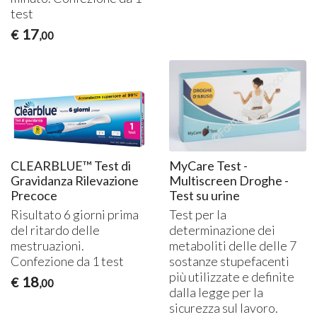
test
17
€
,00
CLEARBLUE™ Test di
MyCare Test -
Gravidanza Rilevazione
Multiscreen Droghe -
Precoce
Test su urine
Risultato 6 giorni prima
Test per la
del ritardo delle
determinazione dei
mestruazioni.
metaboliti delle delle 7
Confezione da 1 test
sostanze stupefacenti
più utilizzate e definite
18
€
,00
dalla legge per la
sicurezza sul lavoro.