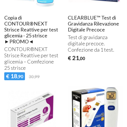
Copia di
CLEARBLUE™ Test di
CONTOUR®NEXT
Gravidanza Rilevazione
Strisce Reattive per test
Digitale Precoce
glicemia - 25 strisce
Test di gravidanza
►PROMO◄
digitale precoce.
CONTOUR®NEXT
Confezione da 1 test.
Strisce Reattive per test
21
€
,00
glicemia – Comfezione
25 strisce
18
€
,90
30,99