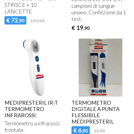
STRISCE
+ 10
campioni di sangue
LANCETTE
umano. Confezione da 1
test.
72
€
,90
195,94
19
€
,90
MEDIPRESTERIL IR-T
TERMOMETRO
TERMOMETRO
DIGITALE A PUNTA
INFRAROSSI
FLESSIBILE
MEDIPRESTERIL
Termometro a infrarossi
frontale.
6
€
,90
10,90