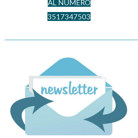
AL NUME​RO
3517347503
_____________________________________________________________