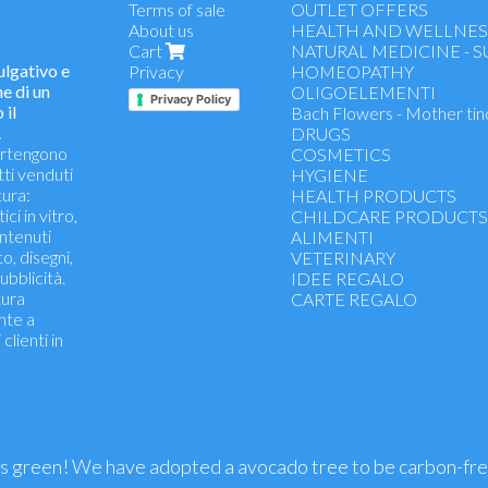
Terms of sale
OUTLET OFFERS
About us
HEALTH AND WELLNES
Cart
NATURAL MEDICINE - 
lgativo e
Privacy
HOMEOPATHY
e di un
OLIGOELEMENTI
Privacy Policy
 il
Bach Flowers - Mother tin
.
DRUGS
partengono
COSMETICS
tti venduti
HYGIENE
ura:
HEALTH PRODUCTS
ci in vitro,
CHILDCARE PRODUCT
ontenuti
ALIMENTI
to, disegni,
VETERINARY
ubblicità.
IDEE REGALO
tura
CARTE REGALO
nte a
clienti in
is green! We have adopted a avocado tree to be carbon-fr