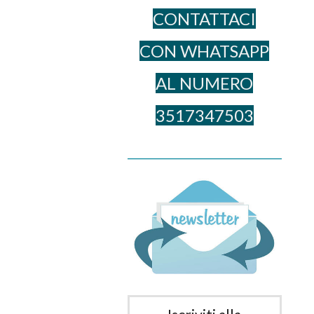
CONTATTACI
CON WHATSAPP
AL NUME​RO
3517347503
______________________________________