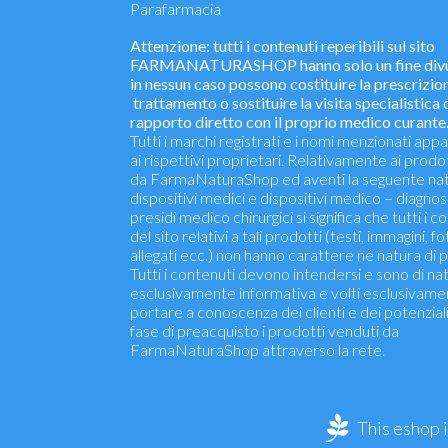
Parafarmacia
Attenzione: tutti i contenuti reperibili sul sito
FARMANATURASHOP hanno solo un fine divu
in nessun caso possono costituire la prescrizion
trattamento o sostituire la visita specialistica o
rapporto diretto con il proprio medico curante
Tutti i marchi registrati e i nomi menzionati ap
ai rispettivi proprietari. Relativamente ai prodo
da FarmaNaturaShop ed aventi la seguente nat
dispositivi medici e dispositivi medico – diagnosti
presidi medico chirurgici si significa che tutti i c
del sito relativi a tali prodotti (testi, immagini, fo
allegati ecc.) non hanno carattere né natura di p
Tutti i contenuti devono intendersi e sono di na
esclusivamente informativa e volti esclusivame
portare a conoscenza dei clienti e dei potenziali 
fase di preacquisto i prodotti venduti da
FarmaNaturaShop attraverso la rete.
This eshop 