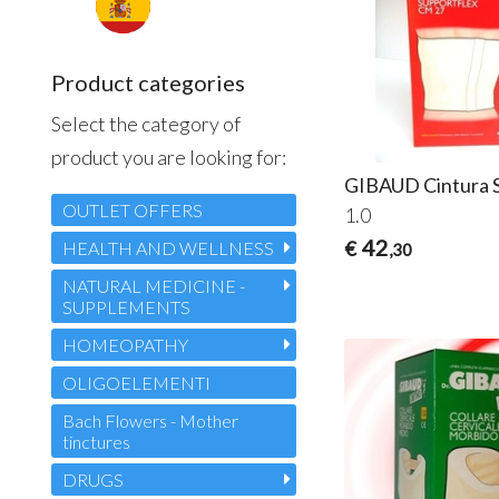
Product categories
Select the category of
product you are looking for:
GIBAUD Cintura S
OUTLET OFFERS
1.0
42
€
HEALTH AND WELLNESS
,30
NATURAL MEDICINE -
SUPPLEMENTS
HOMEOPATHY
OLIGOELEMENTI
Bach Flowers - Mother
tinctures
DRUGS