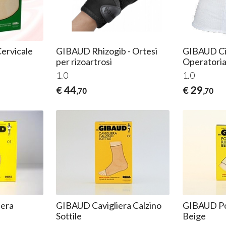
ervicale
GIBAUD Rhizogib - Ortesi
GIBAUD Ci
per rizoartrosi
Operatoria
1.0
1.0
44
29
€
€
,70
,70
era
GIBAUD Cavigliera Calzino
GIBAUD Po
Sottile
Beige