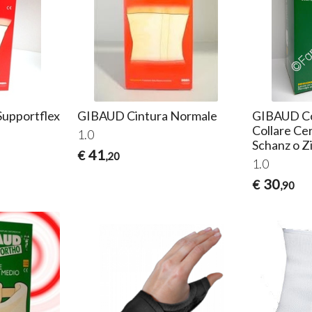
T
2
upportflex
GIBAUD Cintura Normale
GIBAUD Col
Collare Cer
1.0
Schanz o 
41
€
,20
1.0
30
€
,90