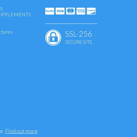
S
SUPPLEMENTS
ctures
SSL-256
SECURE SITE
S
ee.
Find out more