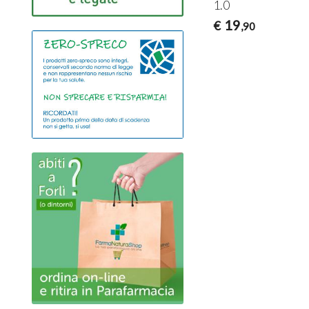
1.0
19
€
,90