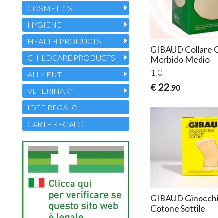
COSMETICS
HYGIENE
HEALTH PRODUCTS
GIBAUD Collare C
CHILDCARE PRODUCTS
Morbido Medio
1.0
ALIMENTI
22
€
,90
VETERINARY
IDEE REGALO
CARTE REGALO
GIBAUD Ginocchi
Cotone Sottile