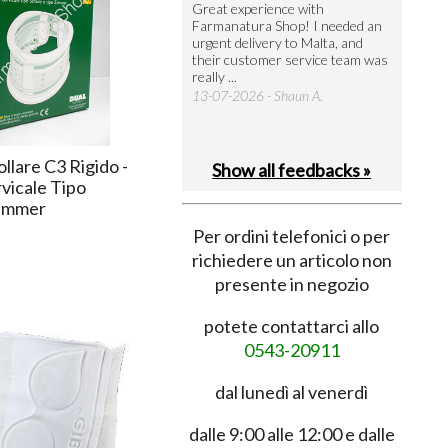
utto perfetto
Great experience with
Arrivati 
Farmanatura Shop! I needed an
notevole 
7-07-2026 - Ruggero V.
urgent delivery to Malta, and
per acquis
their customer service team was
08-07-202
really ...
13-07-2026 - Shaun A.
lare C3 Rigido -
Show all feedbacks »
vicale Tipo
Zimmer
Per ordini telefonici o per
richiedere un articolo non
presente in negozio
potete contattarci allo
0543-20911
dal lunedì al venerdì
dalle 9:00 alle 12:00 e dalle