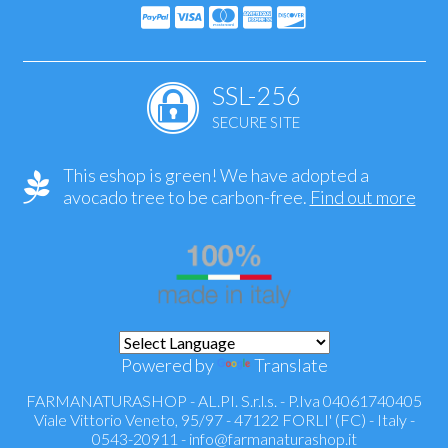
SSL-256
SECURE SITE
This eshop is green! We have adopted a
avocado tree to be carbon-free.
Find out more
Powered by
Translate
FARMANATURASHOP - AL.PI. S.r.l.s. - P.Iva 04061740405
Viale Vittorio Veneto, 95/97 - 47122 FORLI' (FC) - Italy -
0543-20911 -
info@farmanaturashop.it