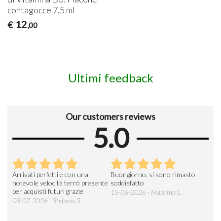
contagocce 7,5 ml
12
€
,00
Ultimi feedback
Our customers reviews
5.0
Arrivati perfetti e con una
Buongiorno, si sono rimasto
Espe
 an
notevole velocità terrò presente
soddisfatto
sod
per acquisti futuri grazie
15-06-2026 - Massimo L.
03-
 was
08-07-2026 - Stefania S.
M.