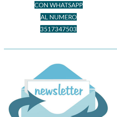
CON WHATSAPP
AL NUME​RO
3517347503
_____________________________________________________________