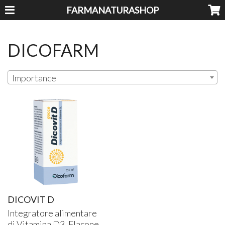
FARMANATURASHOP
DICOFARM
Importance
DICOVIT D
Integratore alimentare
di Vitamina D3. Flacone