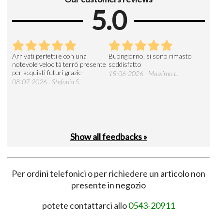
5.0
Arrivati perfetti e con una
Buongiorno, si sono rimasto
Espe
 an
notevole velocità terrò presente
soddisfatto
sod
per acquisti futuri grazie
15-06-2026 - Massimo L.
03-
 was
08-07-2026 - Stefania S.
M.
Show all feedbacks »
Per ordini telefonici o per richiedere un articolo non
presente in negozio
potete contattarci allo
0543-20911