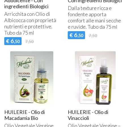
Addolcente - Con
Con ingredienti Biologici
ingredienti Biologici
Dalla texture ricca e
Arricchita con Olio di
fondente apporta
Albicocca con proprietà
comfort alle mani secche
nutrienti e protettive.
e ruvide. Tubo da 75 ml
Tubo da 75 ml
6
€
,50
7,50
6
€
,50
7,50
HUILERIE - Olio di
HUILERIE - Olio di
Macadamia Bio
Vinaccioli
Olio Vegetale Vergine
Olio Vegetale Vergine –