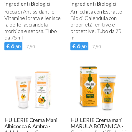
ingredienti Biologici
ingredienti Biologici
Ricca di Antissidanti e
Arricchita con Estratto
Vitamine idrata e lenisce
Bio di Calendula con
la pelle lasciandola
proprietà lenitive e
morbida e setosa. Tubo
protettive. Tubo da 75
da 75 ml
ml
6
6
€
€
,50
7,50
,50
7,50
HUILERIE Crema Mani
HUILERIE Crema mani
Albicocca & Ambra -
MARULA BOTANICA -