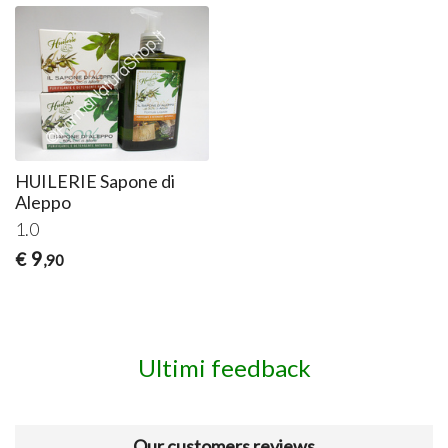
HUILERIE Sapone di
Aleppo
1.0
9
€
,90
Ultimi feedback
Our customers reviews