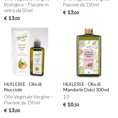
Biologico – Flacone in
Flacone da 150 ml
vetro da 50 ml
13
€
,00
13
€
,00
HUILERIE - Olio di
HUILERIE - Olio di
Nocciole
Mandorle Dolci 300 ml
Olio Vegetale Vergine –
1.0
Flacone da 150 ml
10
€
,50
13
€
,00