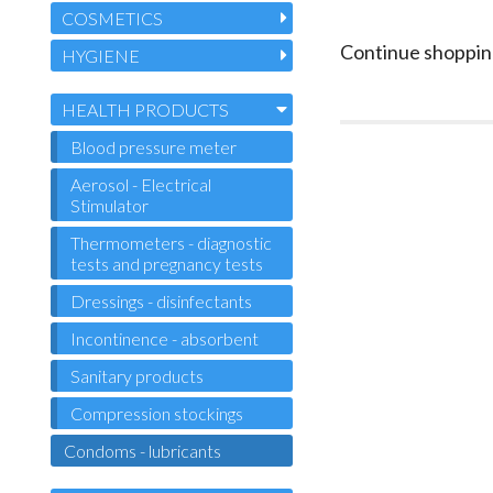
COSMETICS
Continue shoppin
HYGIENE
HEALTH PRODUCTS
Blood pressure meter
Aerosol - Electrical
Stimulator
Thermometers - diagnostic
tests and pregnancy tests
Dressings - disinfectants
Incontinence - absorbent
Sanitary products
Compression stockings
Condoms - lubricants