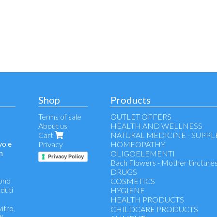
Shop
Products
Terms of sale
OUTLET OFFERS
About us
HEALTH AND WELLNESS
Cart
NATURAL MEDICINE - SUPP
vo e
Privacy
HOMEOPATHY
n
OLIGOELEMENTI
Privacy Policy
Bach Flowers - Mother tincture
DRUGS
gono
COSMETICS
nduti
HYGIENE
HEALTH PRODUCTS
vitro,
Blood pressure meter
CHILDCARE PRODUCTS