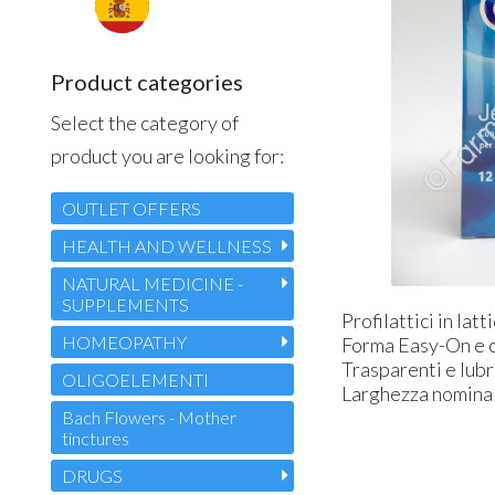
Product categories
Select the category of
product you are looking for:
OUTLET OFFERS
HEALTH AND WELLNESS
NATURAL MEDICINE -
SUPPLEMENTS
Profilattici in lat
HOMEOPATHY
Forma Easy-On e c
Trasparenti e lubri
OLIGOELEMENTI
Larghezza nomina
Bach Flowers - Mother
tinctures
DRUGS