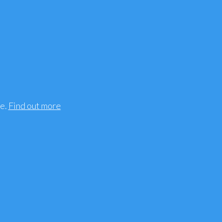
 and pregnancy tests
ee.
Find out more