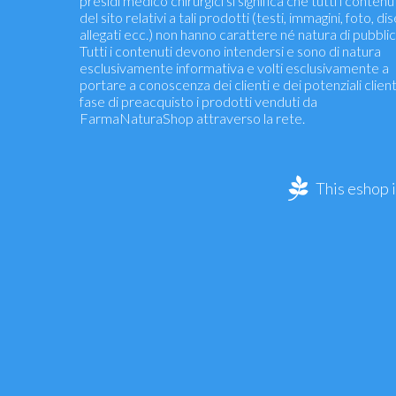
presidi medico chirurgici si significa che tutti i contenu
del sito relativi a tali prodotti (testi, immagini, foto, dis
allegati ecc.) non hanno carattere né natura di pubblic
Tutti i contenuti devono intendersi e sono di natura
esclusivamente informativa e volti esclusivamente a
portare a conoscenza dei clienti e dei potenziali clienti
fase di preacquisto i prodotti venduti da
FarmaNaturaShop attraverso la rete.
This eshop 