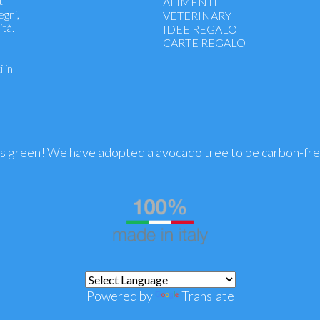
ti
Aerosol - Electrical Stimulator
ALIMENTI
egni,
Thermometers - diagnostic tests
VETERINARY
ità.
Dressings - disinfectants
IDEE REGALO
Incontinence - absorbent
CARTE REGALO
Sanitary products
 in
Compression stockings
Condoms - lubricants
is green! We have adopted a avocado tree to be carbon-fr
Powered by
Translate