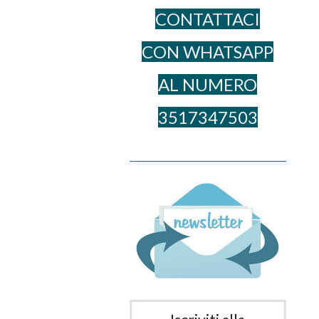
CONTATTACI
CON WHATSAPP
AL NUME​RO
3517347503
______________________________________