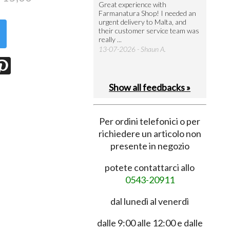
utto perfetto
Great experience with
Arrivati 
Farmanatura Shop! I needed an
notevole 
7-07-2026 - Ruggero V.
urgent delivery to Malta, and
per acquis
their customer service team was
08-07-202
really ...
13-07-2026 - Shaun A.
Show all feedbacks »
Per ordini telefonici o per
richiedere un articolo non
presente in negozio
potete contattarci allo
0543-20911
dal lunedì al venerdì
dalle 9:00 alle 12:00 e dalle