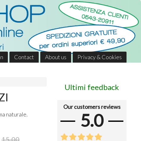
in
Contact
About us
Privacy & Cookies
Ultimi feedback
ZI
Our customers reviews
5.0
mma naturale.
15,00