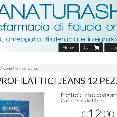
Home
Cart
Log
Condoms - lubricants
ROFILATTICI JEANS 12 PEZ
Profilattici in lattice di go
Confezione da 12 pezzi.
12
,00
€