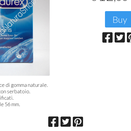
T
2
Buy
tice di gomma naturale.
on serbatoio.
ficati.
le 56 mm.