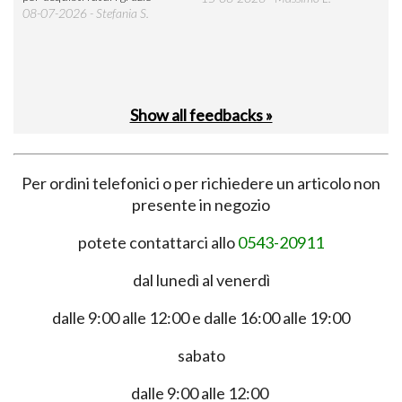
 was
08-07-2026 - Stefania S.
M.
Show all feedbacks »
Per ordini telefonici o per richiedere un articolo non
presente in negozio
potete contattarci allo
0543-20911
dal lunedì al venerdì
dalle 9:00 alle 12:00 e dalle 16:00 alle 19:00
sabato
dalle 9:00 alle 12:00