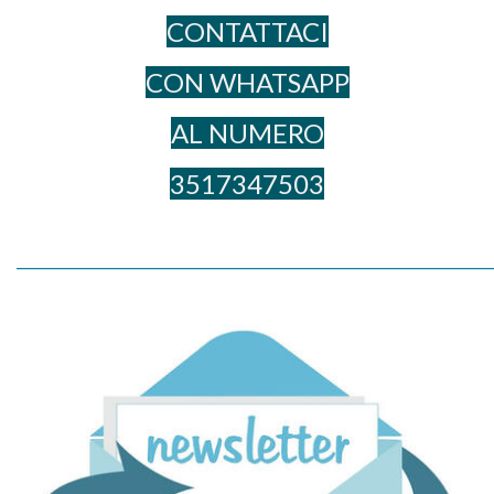
CONTATTACI
CON WHATSAPP
AL NUME​RO
3517347503
_____________________________________________________________