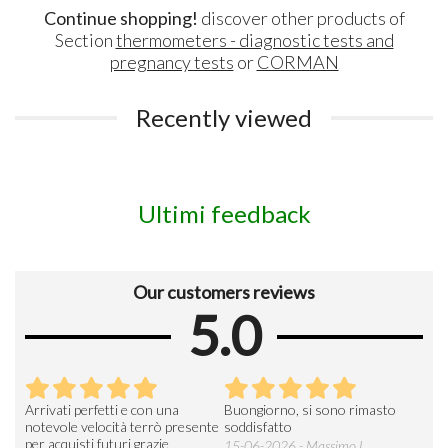
Continue shopping!
discover other products of
Section
thermometers - diagnostic tests and
pregnancy tests
or
CORMAN
Recently viewed
Ultimi feedback
Our customers reviews
5.0
Arrivati perfetti e con una
Buongiorno, si sono rimasto
Espe
 an
notevole velocità terrò presente
soddisfatto
sod
per acquisti futuri grazie
15-06-2026 - Massimo L.
03-