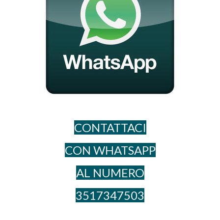
CONTATTACI
CON WHATSAPP
AL NUME​RO
3517347503