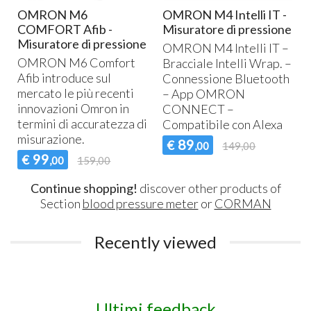
OMRON M6
OMRON M4 Intelli IT -
COMFORT Afib -
Misuratore di pressione
Misuratore di pressione
OMRON
M4 Intelli IT –
OMRON
M6 Comfort
Bracciale Intelli Wrap. –
Afib introduce sul
Connessione Bluetooth
mercato le più recenti
– App
OMRON
innovazioni Omron in
CONNECT
–
termini di accuratezza di
Compatibile con Alexa
misurazione.
89
€
,00
149,00
99
€
,00
159,00
Continue shopping!
discover other products of
Section
blood pressure meter
or
CORMAN
Recently viewed
Ultimi feedback