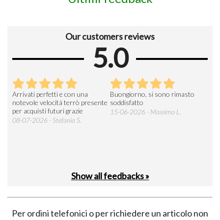
Our customers reviews
5.0
Arrivati perfetti e con una
Buongiorno, si sono rimasto
Espe
 an
notevole velocità terrò presente
soddisfatto
sod
per acquisti futuri grazie
15-06-2026 - Massimo L.
03-
 was
08-07-2026 - Stefania S.
M.
Show all feedbacks »
Per ordini telefonici o per richiedere un articolo non