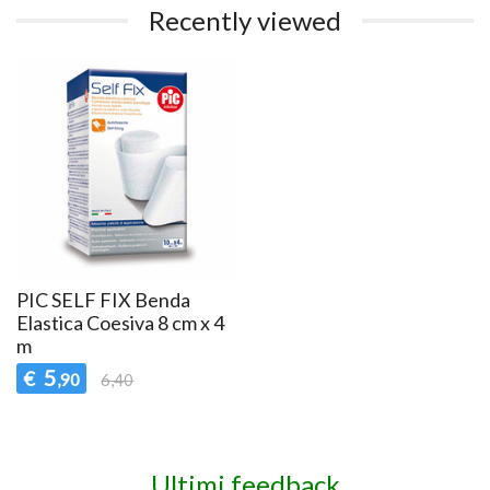
Recently viewed
PIC SELF FIX Benda
Elastica Coesiva 8 cm x 4
m
5
€
,90
6,40
Ultimi feedback