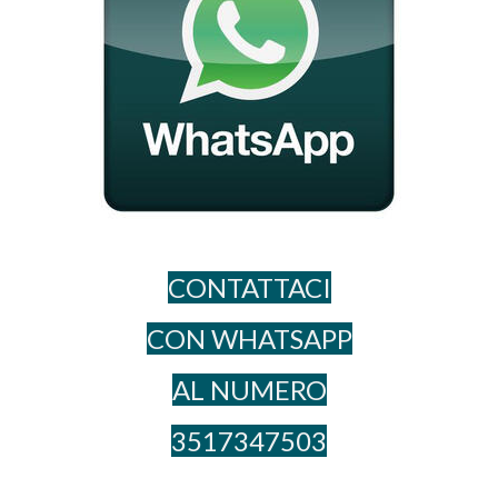
CONTATTACI
CON WHATSAPP
AL NUME​RO
3517347503