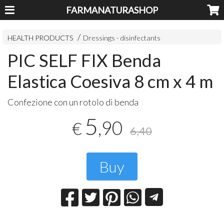
FARMANATURASHOP
HEALTH PRODUCTS
Dressings - disinfectants
PIC SELF FIX Benda
Elastica Coesiva 8 cm x 4 m
Confezione con un rotolo di benda
5
,90
€
6,40
Buy