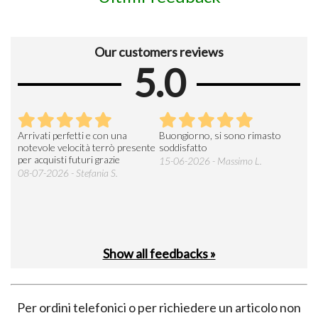
Our customers reviews
5.0
Arrivati perfetti e con una
Buongiorno, si sono rimasto
Espe
 an
notevole velocità terrò presente
soddisfatto
sod
per acquisti futuri grazie
15-06-2026 - Massimo L.
03-
 was
08-07-2026 - Stefania S.
M.
Show all feedbacks »
Per ordini telefonici o per richiedere un articolo non