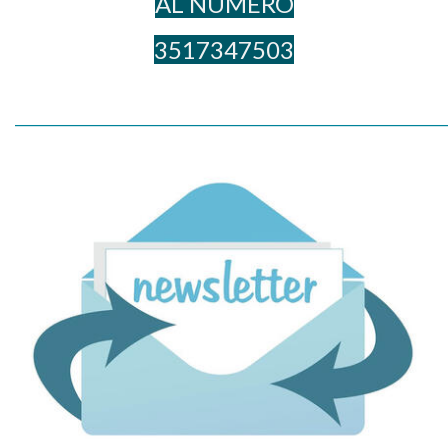
AL NUME​RO
3517347503
_____________________________________________________________