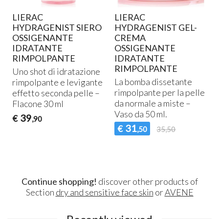
LIERAC
LIERAC
HYDRAGENIST SIERO
HYDRAGENIST GEL-
OSSIGENANTE
CREMA
IDRATANTE
OSSIGENANTE
RIMPOLPANTE
IDRATANTE
RIMPOLPANTE
Uno shot di idratazione
La bomba dissetante
rimpolpante e levigante
rimpolpante per la pelle
effetto seconda pelle –
da normale a miste –
Flacone 30 ml
Vaso da 50 ml.
39
€
,90
31
€
,50
35,50
Continue shopping!
discover other products of
Section
dry and sensitive face skin
or
AVENE