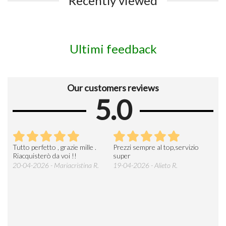
Recently viewed
Ultimi feedback
Our customers reviews
5.0
x
Tutto perfetto , grazie mille .
Prezzi sempre al top,servizio
Riacquisterò da voi !!
super
20-04-2026 - Mariacristina R.
19-04-2026 - Alieto R.