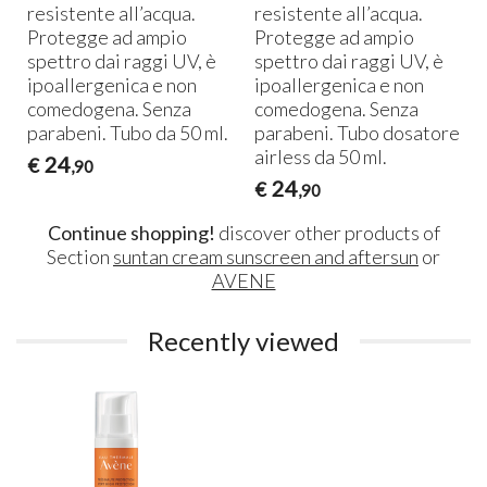
resistente all’acqua.
resistente all’acqua.
Protegge ad ampio
Protegge ad ampio
spettro dai raggi UV, è
spettro dai raggi UV, è
ipoallergenica e non
ipoallergenica e non
comedogena. Senza
comedogena. Senza
parabeni. Tubo da 50 ml.
parabeni. Tubo dosatore
airless da 50 ml.
24
€
,90
24
€
,90
Continue shopping!
discover other products of
Section
suntan cream sunscreen and aftersun
or
AVENE
Recently viewed