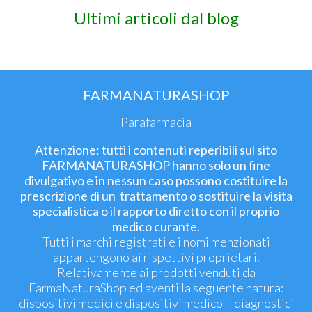
Ultimi articoli dal blog
FARMANATURASHOP
Parafarmacia
Attenzione: tutti i contenuti reperibili sul sito
FARMANATURASHOP hanno solo un fine
divulgativo e in nessun caso possono costituire la
prescrizione di un trattamento o sostituire la visita
specialistica o il rapporto diretto con il proprio
medico curante.
Tutti i marchi registrati e i nomi menzionati
appartengono ai rispettivi proprietari.
Relativamente ai prodotti venduti da
FarmaNaturaShop ed aventi la seguente natura:
dispositivi medici e dispositivi medico – diagnostici