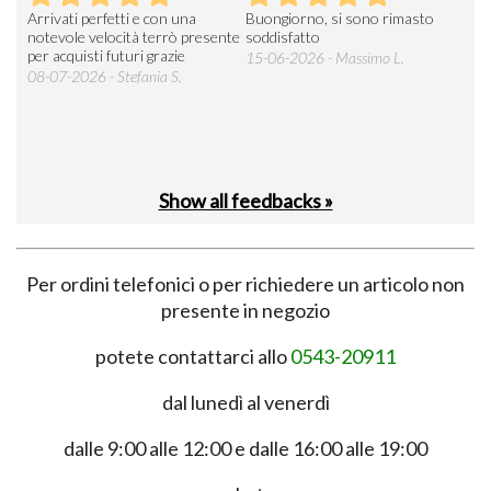
Arrivati perfetti e con una
Buongiorno, si sono rimasto
Espe
 an
notevole velocità terrò presente
soddisfatto
sod
per acquisti futuri grazie
15-06-2026 - Massimo L.
03-
 was
08-07-2026 - Stefania S.
M.
Show all feedbacks »
Per ordini telefonici o per richiedere un articolo non
presente in negozio
potete contattarci allo
0543-20911
dal lunedì al venerdì
dalle 9:00 alle 12:00 e dalle 16:00 alle 19:00